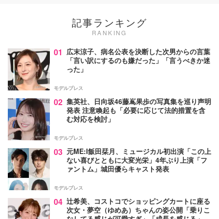
記事ランキング
RANKING
01
広末涼子、病名公表を決断した次男からの言葉
「言い訳にするのも嫌だった」「言うべきか迷
った」
モデルプレス
02
集英社、日向坂46藤嶌果歩の写真集を巡り声明
発表 注意喚起も「必要に応じて法的措置を含
む対応を検討」
モデルプレス
03
元ME:I飯田栞月、ミュージカル初出演「この上
ない喜びとともに大変光栄」4年ぶり上演「フ
ァントム」城田優らキャスト発表
モデルプレス
04
辻希美、コストコでショッピングカートに座る
次女・夢空（ゆめあ）ちゃんの姿公開「乗りこ
なしてる感じが可愛すぎ」「成長を感じる」の