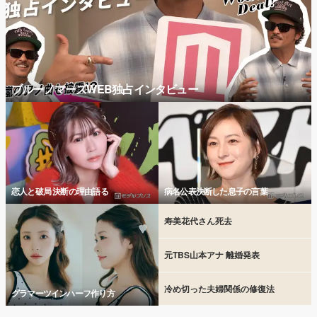
ブルーノマーズWEB独占インタビュー
恋人と破局 決断の理由語る
病名公表決断した息子の言葉
寿美花代さん死去
元TBS山本アナ 離婚発表
冷め切った夫婦関係の修復法
グラマーツインハーフ作り方