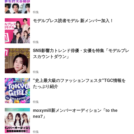
特集
モデルプレス読者モデル 新メンバー加入！
特集
SNS影響力トレンド俳優・女優を特集「モデルプレ
スカウントダウン」
特集
"史上最大級のファッションフェスタ"TGC情報を
たっぷり紹介
特集
moxymill新メンバーオーディション「to the
nex7」
特集