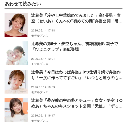
あわせて読みたい
辻希美「冷やし中華始めてみました」高1長男・青
空（せいあ）くんへの“初めての麺”弁当公開「暑い
季節に良さそう」「彩り綺麗で食欲そそられる」の
2026.05.14 17:48
声
モデルプレス
辻希美の第5子・夢空ちゃん、初雑誌撮影 親子で
「ひよこクラブ」表紙登場
2026.05.14 12:01
モデルプレス
辻希美「今日はわっぱ弁当」3つ仕切り鍋で弁当作
り「一度に作っててすごい」「いつもと違うのも可
愛い」
2026.05.14 10:59
モデルプレス
辻希美「夢が鏡の中の夢とチュー」次女・夢空（ゆ
めあ）ちゃんのキスショット公開「天使」「ずっと
見てられる」の声
2026.05.13 16:17
モデルプレス