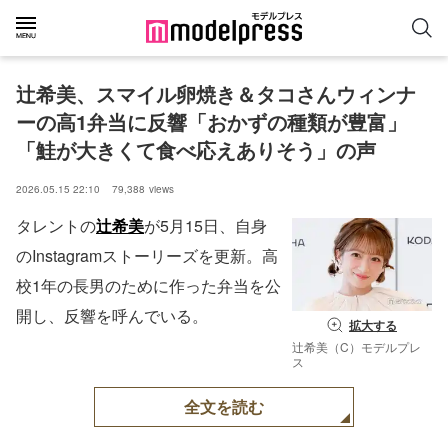
辻希美、スマイル卵焼き＆タコさんウィンナ
ーの高1弁当に反響「おかずの種類が豊富」
「鮭が大きくて食べ応えありそう」の声
2026.05.15 22:10
79,388
views
タレントの
辻希美
が5月15日、自身
のInstagramストーリーズを更新。高
校1年の長男のために作った弁当を公
開し、反響を呼んでいる。
拡大する
辻希美（C）モデルプレ
ス
全文を読む