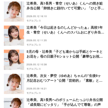
辻希美、高1長男・青空（せいあ）くんへの焼き鮭
弁当公開「卵焼きに顔付いてて可愛い」「ひと手間
加えてるのが素敵」と反響
2026.05.12 16:10
モデルプレス
辻希美「今日は起きるのしんどかったぁ」高校1年
生・青空（せいあ）くんへのスパムおにぎり弁当に
反響「たっぷりおかず入っててすごい」「顔が描い
2026.05.12 11:35
てあって可愛い」
モデルプレス
5児の母・辻希美「子ども達からは手紙とケーキと
お花を」母の日親子6ショット公開「豪華なお祝
い」「笑顔が素敵」の声
2026.05.12 10:38
モデルプレス
辻希美、次女・夢空（ゆめあ）ちゃんの“生後9ヶ
月記念おむつアート”公開「芸術的」「素敵」と反
響
2026.05.09 16:21
モデルプレス
辻希美、高1長男へのボリュームたっぷり弁当公開
「成長期にピッタリ」「手が込んでて尊敬」の声