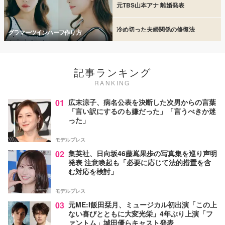
元TBS山本アナ 離婚発表
冷め切った夫婦関係の修復法
グラマーツインハーフ作り方
記事ランキング
RANKING
01
広末涼子、病名公表を決断した次男からの言葉
「言い訳にするのも嫌だった」「言うべきか迷
った」
モデルプレス
02
集英社、日向坂46藤嶌果歩の写真集を巡り声明
発表 注意喚起も「必要に応じて法的措置を含
む対応を検討」
モデルプレス
03
元ME:I飯田栞月、ミュージカル初出演「この上
ない喜びとともに大変光栄」4年ぶり上演「フ
ァントム」城田優らキャスト発表