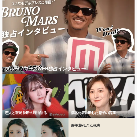
ブルーノマーズWEB独占インタビュー
恋人と破局 決断の理由語る
病名公表決断した息子の言葉
寿美花代さん死去