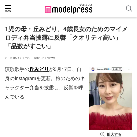
1児の母・丘みどり、4歳長女のためのマイメ
ロディ弁当披露に反響「クオリティ高い」
「品数がすごい」
2026.05.17 17:22
692,261
views
演歌歌手の
丘みどり
が5月17日、自
身のInstagramを更新。娘のためのキ
ャラクター弁当を披露し、反響を呼
んでいる。
拡大する