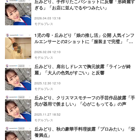
丘みどり、手作りたこパショットに反響「形綺麗す
ぎる」「お店に並んでるやつみたい」
2026.04.03 13:18
モデルプレス
1児の母・丘みどり「娘の推し活」公開 人気インフ
ルエンサーとの2ショットに「服装まで完璧」「可
愛いが渋滞」の声
2026.02.09 12:10
モデルプレス
丘みどり、肩出しドレスで胸元披露「ラインが綺
麗」「大人の色気がすごい」と反響
2025.12.30 12:10
モデルプレス
丘みどり、クリスマスモチーフの手芸作品披露「手
先が器用で羨ましい」「心がこもってる」の声
2025.11.27 18:52
モデルプレス
丘みどり、秋の豪華手料理披露「プロみたい」「栄
養満点」