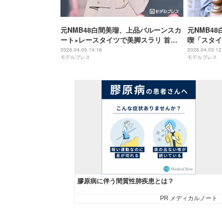
元NMB48白間美瑠、上品バルーンスカ
元NMB4
ート×レースタイツで美脚スラリ 首元
喫「スタイ
リボンがキュート【関コレ2026S/S】
と反響
2026.04.05 14:16
2026.04.03 12
モデルプレス
モデルプレス