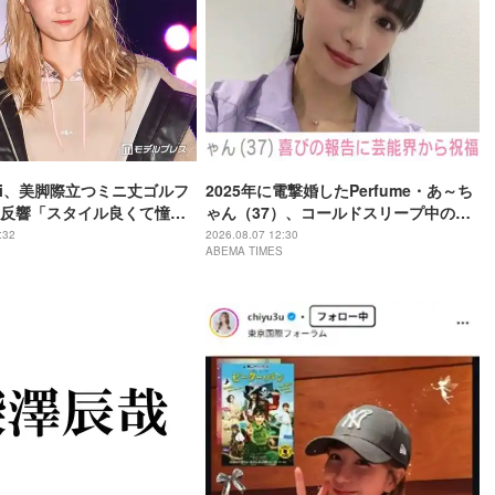
Ami、美脚際立つミニ丈ゴルフ
2025年に電撃婚したPerfume・あ～ち
反響「スタイル良くて憧れ
ゃん（37）、コールドスリープ中のプ
新鮮で可愛い」
ライベート“2ショット”公開にファン
:32
2026.08.07 12:30
ABEMA TIMES
「元気そうでなにより」