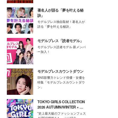
著名人が語る「夢を叶える秘
訣」
モデルプレス独自取材！著名人が
語る「夢を叶える秘訣」
モデルプレス「読者モデル」
モデルプレス読者モデル 新メンバ
ー加入！
モデルプレスカウントダウン
SNS影響力トレンド俳優・女優を
特集「モデルプレスカウントダウ
ン」
TOKYO GIRLS COLLECTION
2026 AUTUMN/WINTER × モ
デルプレス
"史上最大級のファッションフェス
タ"TGC情報をたっぷり紹介