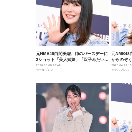
元NMB48白間美瑠、姉のバースデーに
元NMB4
2ショット「美人姉妹」「双子みたい」
からのぞく
と反響
ント報告に
2026.05.09 18:49
2026.04.19 15
モデルプレス
モデルプレス
みたい」と