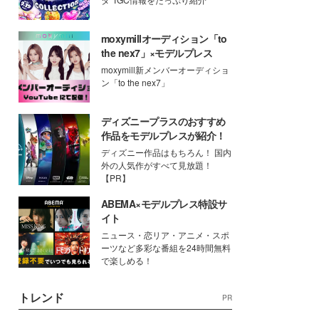
moxymillオーディション「to
the nex7」×モデルプレス
moxymill新メンバーオーディショ
ン「to the nex7」
ディズニープラスのおすすめ
作品をモデルプレスが紹介！
ディズニー作品はもちろん！ 国内
外の人気作がすべて見放題！
【PR】
ABEMA×モデルプレス特設サ
イト
ニュース・恋リア・アニメ・スポ
ーツなど多彩な番組を24時間無料
で楽しめる！
トレンド
PR