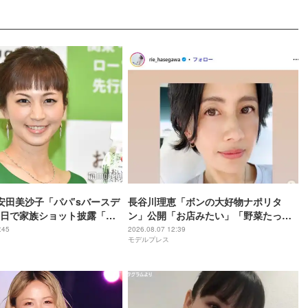
安田美沙子「パパ’sバースデ
長谷川理恵「ボンの大好物ナポリタ
日で家族ショット披露「素
ン」公開「お店みたい」「野菜たっぷ
伝わる」などの声
りで健康的」と反響
:45
2026.08.07 12:39
モデルプレス