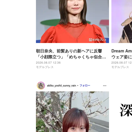
朝日奈央、前髪ありの新ヘアに反響
Dream 
「小顔際立つ」「めちゃくちゃ似合っ
ウェア姿に
てる」
る」「緑色
2026.08.07 12:36
2026.08.07 12
モデルプレス
モデルプレス