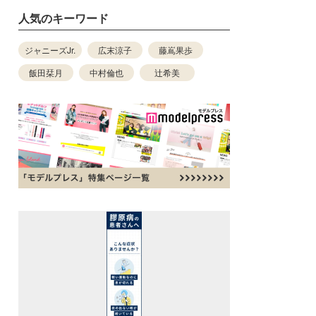
人気のキーワード
ジャニーズJr.
広末涼子
藤嶌果歩
飯田栞月
中村倫也
辻希美