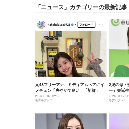
「ニュース」カテゴリーの最新記事
元48フリーアナ、ミディアムヘアにイ
2児の母・
メチェン「爽やかで良い」「新鮮」
ー」夫誕生
敵」「幸せ
2026.08.07 12:57
2026.08.07 12
モデルプレス
モデルプレス