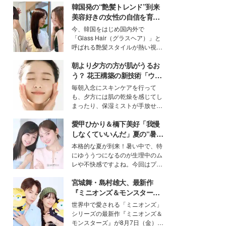
韓国発の“艶髪トレンド”到来
美容好きの女性の自信を育む
「ヘアケア事情」って？
今、韓国をはじめ国内外で
「Glass Hair（グラスヘア）」と
呼ばれる艶髪スタイルが熱い視線
を集めています。メイクやファッ
朝より夕方の方が肌がうるお
ションの完成度を高めるベースと
して、“髪そのものの美しさ”に改
う？ 花王構築の新技術「ウォ
めて注目する人が増えている様
ーターキャプチャリングスキ
毎朝入念にスキンケアを行って
子。今回は、そんな憧れの艶やか
ン（捕水肌）」がスキンケア
も、夕方には肌の乾燥を感じてし
な髪を日常で叶える、美容好きの
の常識を変える予感
まったり、保湿ミストが手放せな
女性たちのヘアケア事情を紹介し
いという読者も多いのでは？そん
ます。
愛甲ひかり＆橋下美好「我慢
な美容の常識を大きく変える可能
性を秘めた、革新的な「Water
しなくていいんだ」夏の“暑さ
Capturing Skin（ウォーターキャ
対策”の新しい選択肢とは？
本格的な夏が到来！暑い中で、特
プチャリングスキン：捕水肌）」
にゆううつになるのが生理中のム
技術を、花王が構築した。
レや不快感ですよね。今回はプラ
イベートでも仲良しで旅行好きな
宮城舞・島村雄大、最新作
モデル・愛甲ひかりさんと橋下美
好さんを迎えて本音で女子会トー
『ミニオンズ＆モンスター
ク。猛暑のお出かけを快適に過ご
ズ』の魅力熱弁 ハチャメチャ
世界中で愛される「ミニオンズ」
すヒントや、2人が感動した夏の
だけじゃない“友情と絆”に感
シリーズの最新作『ミニオンズ＆
生理の新常識にも迫りました。
動
モンスターズ』が8月7日（金）に