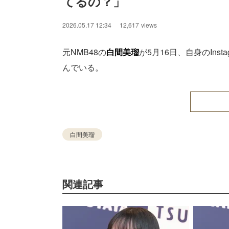
てるの？」
2026.05.17 12:34
12,617
views
元NMB48の
白間美瑠
が5月16日、自身のIn
んでいる。
白間美瑠
関連記事