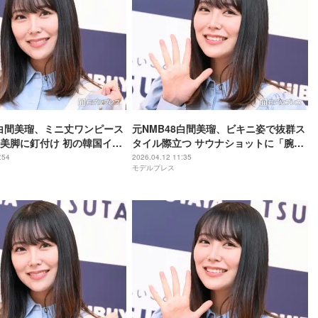
8白間美瑠、ミニ丈ワンピース
元NMB48白間美瑠、ビキニ姿で抜群ス
美脚に釘付け 初の韓国イベ
タイル際立つ サウナショットに「腕も
「スタイル良すぎ」「天使
脚も細すぎ」「シルエット綺麗」と反
:54
2026.04.12 11:35
モデルプレス
反響
響