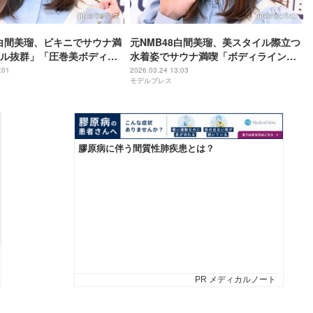
8白間美瑠、ビキニでサウナ満
元NMB48白間美瑠、美スタイル際立つ
ル抜群」「圧巻美ボディ」
水着姿でサウナ満喫「ボディラインが
綺麗すぎる」の声
:01
2026.03.24 13:03
モデルプレス