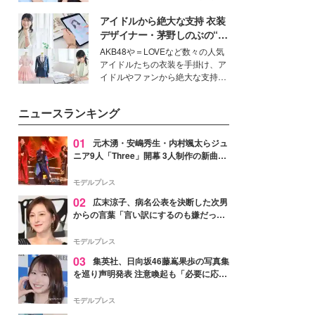
公開。モデルプレスでは、“大のミ
アイドルから絶大な支持 衣装
ニオン好き”という共通点を持つモ
デルの宮城舞と島村雄大の特別対
デザイナー・茅野しのぶの“可
談をお届け！それぞれの視点か
愛い”を作る美学＜「シチズン
AKB48や＝LOVEなど数々の人気
ら、今作ならではの魅力や予想外
クロスシー」インタビュー＞
アイドルたちの衣装を手掛け、ア
の感動をもたらす奥深いストーリ
イドルやファンから絶大な支持を
ーについて熱く語り合ってもらっ
得る、株式会社オサレカンパニー
た。
取締役兼クリエイティブディレク
ニュースランキング
ター・茅野しのぶ。一人ひとりの
個性に寄り添い、魅力を引き出す
衣装作りは、多くの女性たちに勇
01
元木湧・安嶋秀生・内村颯太らジュ
気と自信を与え続けている。
ニア9人「Three」開幕 3人制作の新曲＆
手描きセットに込めた想い「もっと前に
進んで夢を掴みたい」【ゲネプロレポ】
モデルプレス
02
広末涼子、病名公表を決断した次男
からの言葉「言い訳にするのも嫌だっ
た」「言うべきか迷った」
モデルプレス
03
集英社、日向坂46藤嶌果歩の写真集
を巡り声明発表 注意喚起も「必要に応じ
て法的措置を含む対応を検討」
モデルプレス