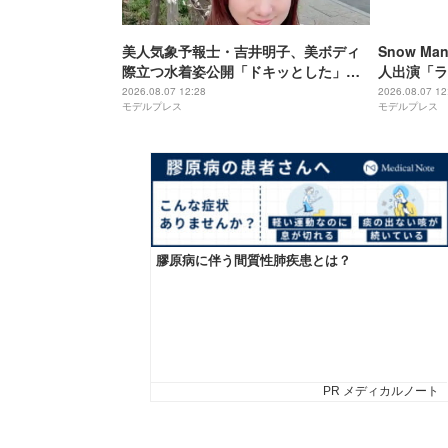
美人気象予報士・吉井明子、美ボディ
Snow Ma
際立つ水着姿公開「ドキッとした」
人出演「ラ
「理想的」の声
し入れ「流
2026.08.07 12:28
2026.08.07 12
モデルプレス
モデルプレス
像超えてき