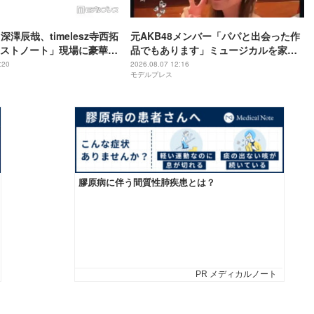
n深澤辰哉、timelesz寺西拓
元AKB48メンバー「パパと出会った作
ストノート」現場に豪華差
品でもあります」ミュージカルを家族
しそうめんはレベチ」「想
で観賞 集合ショットに「胸アツ」「娘
:20
2026.08.07 12:16
モデルプレス
た」と絶賛の声
も一緒になんて感慨深い」の声