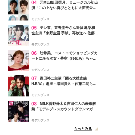
04
元ME:I飯田栞月、ミュージカル初出
演「この上ない喜びとともに大変光栄」
4年ぶり上演「ファントム」城田優らキ
ャスト発表
モデルプレス
05
テレ東、東野圭吾さん追悼 亀梨和
也主演「東野圭吾 手紙」再放送へ 佐藤隆
太・本田翼・中村倫也ら出演
モデルプレス
06
辻希美、コストコでショッピングカ
ートに座る次女・夢空（ゆめあ）ちゃん
の姿公開「乗りこなしてる感じが可愛す
ぎ」「成長を感じる」の声
モデルプレス
07
織田裕二主演「踊る大捜査線
N.E.W.」趣里・増田貴久・佐藤二朗ら新
メンバー紹介映像解禁 各キャラクター象
徴する“謎のキーワード”も
モデルプレス
08
M!LK曽野舜太＆吉田仁人の表紙解
禁「モデルプレスカウントダウンマガジ
ン」巻頭に登場
モデルプレス
もっとみる