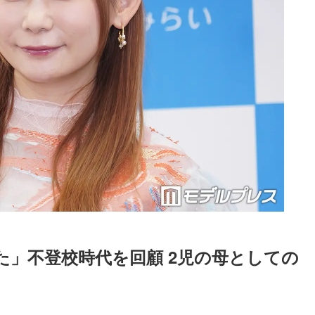
た」不登校時代を回顧 2児の母としての
Loaded
:
94.00%