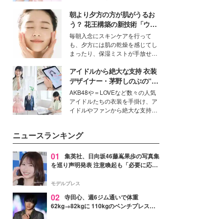
女性たちのヘアケア事情を紹介し
イベートでも仲良しで旅行好きな
ます。
朝より夕方の方が肌がうるお
モデル・愛甲ひかりさんと橋下美
好さんを迎えて本音で女子会トー
う？ 花王構築の新技術「ウォ
ク。猛暑のお出かけを快適に過ご
ーターキャプチャリングスキ
毎朝入念にスキンケアを行って
すヒントや、2人が感動した夏の
ン（捕水肌）」がスキンケア
も、夕方には肌の乾燥を感じてし
生理の新常識にも迫りました。
の常識を変える予感
まったり、保湿ミストが手放せな
いという読者も多いのでは？そん
アイドルから絶大な支持 衣装
な美容の常識を大きく変える可能
性を秘めた、革新的な「Water
デザイナー・茅野しのぶの“可
Capturing Skin（ウォーターキャ
愛い”を作る美学＜「シチズン
AKB48や＝LOVEなど数々の人気
プチャリングスキン：捕水肌）」
クロスシー」インタビュー＞
アイドルたちの衣装を手掛け、ア
技術を、花王が構築した。
イドルやファンから絶大な支持を
得る、株式会社オサレカンパニー
取締役兼クリエイティブディレク
ニュースランキング
ター・茅野しのぶ。一人ひとりの
個性に寄り添い、魅力を引き出す
衣装作りは、多くの女性たちに勇
01
集英社、日向坂46藤嶌果歩の写真集
気と自信を与え続けている。
を巡り声明発表 注意喚起も「必要に応じ
て法的措置を含む対応を検討」
モデルプレス
02
寺田心、週6ジム通いで体重
62kg→82kgに 110kgのベンチプレス持
ち上げる姿披露「胸板の厚みすごい」