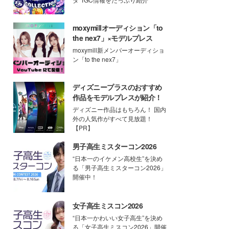
moxymillオーディション「to
the nex7」×モデルプレス
moxymill新メンバーオーディショ
ン「to the nex7」
ディズニープラスのおすすめ
作品をモデルプレスが紹介！
ディズニー作品はもちろん！ 国内
外の人気作がすべて見放題！
【PR】
男子高生ミスターコン2026
“日本一のイケメン高校生”を決め
る「男子高生ミスターコン2026」
開催中！
女子高生ミスコン2026
“日本一かわいい女子高生”を決め
る「女子高生ミスコン2026」開催