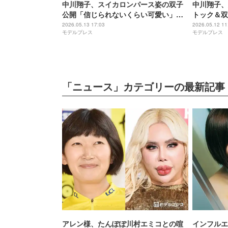
中川翔子、スイカロンパース姿の双子
中川翔子、
公開「信じられないくらい可愛い」
トック＆双
「目の保養」の声
「成長感じ
2026.05.13 17:03
2026.05.12 11
モデルプレス
モデルプレス
ス」の声
「ニュース」カテゴリーの最新記事
アレン様、たんぽぽ川村エミコとの喧
インフルエ