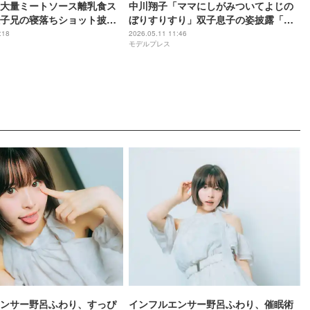
大量ミートソース離乳食ス
中川翔子「ママにしがみついてよじの
子兄の寝落ちショット披露
ぼりすりすり」双子息子の姿披露「尊
る」「お兄ちゃんマイペー
くて浄化される」「癒し効果抜群」の
:18
2026.05.11 11:46
モデルプレス
声
ンサー野呂ふわり、すっぴ
インフルエンサー野呂ふわり、催眠術