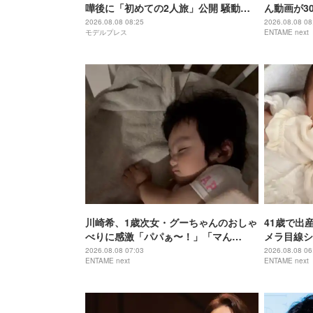
嘩後に「初めての2人旅」公開 騒動前
ん動画が3
に収録
ンチに病み
2026.08.08 08:25
2026.08.08 08
モデルプレス
ENTAME next
川崎希、1歳次女・グーちゃんのおしゃ
41歳で出産
べりに感激「パパぁ〜！」「マん
メラ目線シ
マ！」
る」
2026.08.08 07:03
2026.08.08 06
ENTAME next
ENTAME next