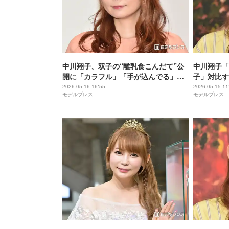
中川翔子、双子の“離乳食こんだて”公
中川翔子「
開に「カラフル」「手が込んでる」と
子」対比す
称賛の声
て素敵」「
2026.05.16 16:55
2026.05.15 11
モデルプレス
モデルプレス
の声