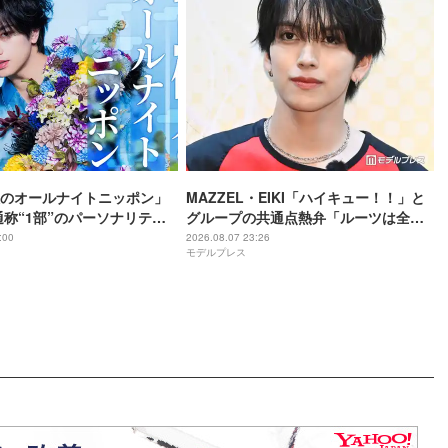
のオールナイトニッポン」
MAZZEL・EIKI「ハイキュー！！」と
通称“1部”のパーソナリティ
グループの共通点熱弁「ルーツは全然
違うんですけど」
:00
2026.08.07 23:26
モデルプレス