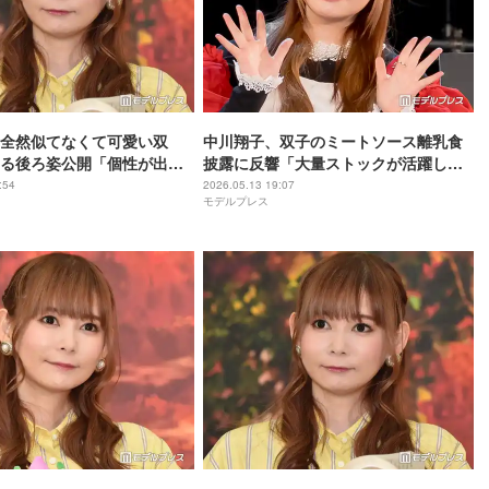
全然似てなくて可愛い双
中川翔子、双子のミートソース離乳食
る後ろ姿公開「個性が出て
披露に反響「大量ストックが活躍して
愛おしさが伝わってくる」
る」「栄養バッチリ」
:54
2026.05.13 19:07
モデルプレス