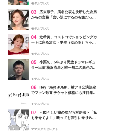
「かっこいい」と反響
モデルプレス
03
広末涼子、病名公表を決断した次男
からの言葉「言い訳にするのも嫌だっ
た」「言うべきか迷った」
モデルプレス
04
辻希美、コストコでショッピングカ
ートに座る次女・夢空（ゆめあ）ちゃん
の姿公開「乗りこなしてる感じが可愛す
ぎ」「成長を感じる」の声
モデルプレス
05
小栗旬、5年ぶり民放ドラマレギュ
ラー出演 横浜流星と唯一無二の異色のバ
ディで初共演【LOST10】
モデルプレス
06
Hey! Say! JUMP、横アリ公演決定
でファン歓喜 チケット価格にも注目集ま
る「激アツ」「平成に戻ったみたい」
モデルプレス
07
＜図々しい娘の友だち対処法＞「私
も乗せてよ！」断っても強引に乗り込ん
でくる友だち【第1話まんが】
ママスタ☆セレクト