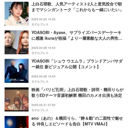
上白石萌歌、人気アーティスト2人と意気投合で朝
までマシンガントーク「これからも一緒にいたい」
2025.04.20 14:22
モデルプレス
YOASOBI・Ayase、サプライズバースデーケーキ
に感激 ikuraが祝福「より一層素敵な大人の男性に
なっていくんじゃないかな」
2025.04.08 14:43
モデルプレス
YOASOBI「シュウ ウエムラ」ブランドアンバサダ
ー就任 新ビジュアル公開【コメント】
2025.04.08 13:43
モデルプレス
映画「パリピ孔明」上白石萌歌・詩羽・幾田りらが
歌うEDテーマ音源初解禁 幾田のカメオ出演も決定
2025.03.31 07:00
モデルプレス
ano（あの）＆幾田りら、“静＆動”の二面性で魅せ
る 仲良しエピソードも告白【MTV VMAJ】