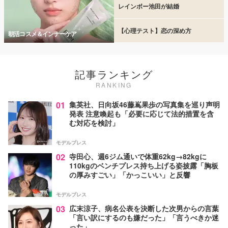
レインボー池田が結婚
【心理テスト】恋の深め方
朝活コスメ＆インナーケア
記事ランキング
RANKING
01
集英社、日向坂46藤嶌果歩の写真集を巡り声明
発表 注意喚起も「必要に応じて法的措置を含
む対応を検討」
モデルプレス
02
寺田心、週6ジム通いで体重62kg→82kgに
110kgのベンチプレス持ち上げる姿披露「胸板
の厚みすごい」「かっこいい」と反響
モデルプレス
03
広末涼子、病名公表を決断した次男からの言葉
「言い訳にするのも嫌だった」「言うべきか迷
った」