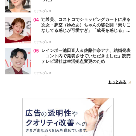
モデルプレス
04
辻希美、コストコでショッピングカートに座る
次女・夢空（ゆめあ）ちゃんの姿公開「乗りこ
なしてる感じが可愛すぎ」「成長を感じる」の
声
モデルプレス
05
レインボー池田直人＆佐藤佳奈アナ、結婚発表
「コント内で発表させていただきました」読売
テレビ退社は生活拠点変更のため
モデルプレス
もっとみる