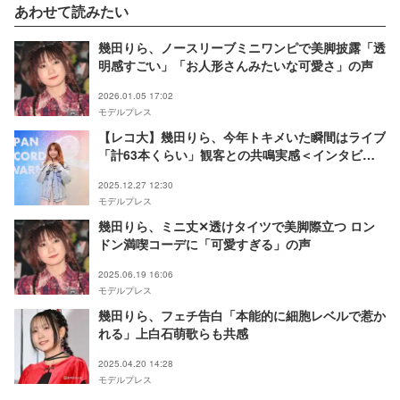
あわせて読みたい
幾田りら、ノースリーブミニワンピで美脚披露「透
明感すごい」「お人形さんみたいな可愛さ」の声
2026.01.05 17:02
モデルプレス
【レコ大】幾田りら、今年トキメいた瞬間はライブ
「計63本くらい」観客との共鳴実感＜インタビュ
ー＞
2025.12.27 12:30
モデルプレス
幾田りら、ミニ丈✕透けタイツで美脚際立つ ロン
ドン満喫コーデに「可愛すぎる」の声
2025.06.19 16:06
モデルプレス
幾田りら、フェチ告白「本能的に細胞レベルで惹か
れる」上白石萌歌らも共感
2025.04.20 14:28
モデルプレス