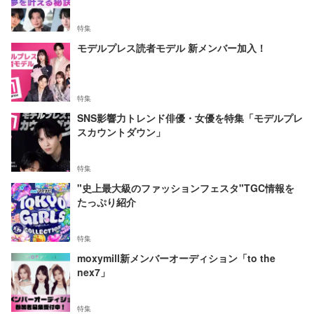
特集
モデルプレス読者モデル 新メンバー加入！
特集
SNS影響力トレンド俳優・女優を特集「モデルプレ
スカウントダウン」
特集
"史上最大級のファッションフェスタ"TGC情報を
たっぷり紹介
特集
moxymill新メンバーオーディション「to the
nex7」
特集