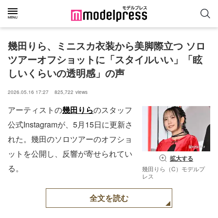
幾田りら、ミニスカ衣装から美脚際立つ ソロ
ツアーオフショットに「スタイルいい」「眩
しいくらいの透明感」の声
2026.05.16 17:27
825,722
views
アーティストの
幾田りら
のスタッフ
公式Instagramが、5月15日に更新さ
れた。幾田のソロツアーのオフショ
ットを公開し、反響が寄せられてい
拡大する
る。
幾田りら（C）モデルプ
レス
全文を読む