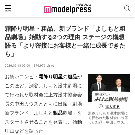
霜降り明星・粗品、新ブランド「よしもと粗
品劇場」始動する2つの理由 ステージの構想
語る「より密接にお客様と一緒に成長できた
ら」
2026.05.18 05:00
379,979
views
お笑いコンビ・
霜降り明星
の
粗品
が
このほど、渋谷よしもと漫才劇場に
て行われた取材会に上方漫才協会会
長の中田カウスとともに出席。劇場
拡大する
新ブランド「よしもと
粗品
劇場」を
渋谷よしもと漫才劇場に
て行われた取材会に出席
スタートさせることを発表し、始動
した粗品、中田カウス
（C）モデルプレス
理由などを語った。