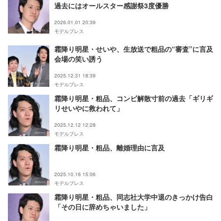
過去にはオールスター感謝祭3度優勝
2026.01.01 20:39
モデルプレス
霜降り明星・せいや、生放送で粗品の“審査”に言及
会場の笑い誘う
2025.12.31 18:39
モデルプレス
霜降り明星・粗品、コンビ解散寸前の過去「ギリギ
リせいやに救われて」
2025.12.12 12:28
モデルプレス
霜降り明星・粗品、離婚理由に言及
2025.10.16 15:06
モデルプレス
霜降り明星・粗品、同志社大学中退のきっかけ告白
「その日に辞めちゃいました」