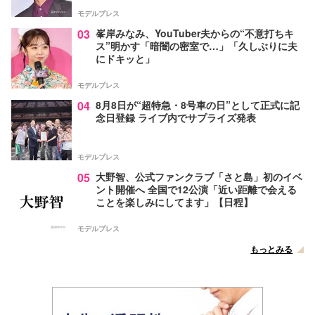
モデルプレス
03
峯岸みなみ、YouTuber夫からの“不意打ちキ
ス”明かす「暗闇の密室で…」「久しぶりに夫
にドキッと」
モデルプレス
04
8月8日が“超特急・8号車の日”として正式に記
念日登録 ライブ内でサプライズ発表
モデルプレス
05
大野智、公式ファンクラブ「さと島」初のイベ
ント開催へ 全国で12公演「近い距離で会える
ことを楽しみにしてます」【日程】
モデルプレス
もっとみる