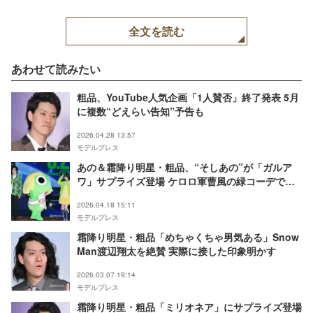
全文を読む
あわせて読みたい
粗品、YouTube人気企画「1人賛否」終了発表 5月
に複数“どえらい告知”予告も
2026.04.28 13:57
モデルプレス
あの＆霜降り明星・粗品、“そしあの”が「ガルア
ワ」サプライズ登場 ケロロ軍曹風の緑コーデで仲
良くランウェイ【ガルアワ2026SS】
2026.04.18 15:11
モデルプレス
霜降り明星・粗品「めちゃくちゃ男気ある」Snow
Man渡辺翔太を絶賛 実際に接した印象明かす
2026.03.07 19:14
モデルプレス
霜降り明星・粗品「ミリオネア」にサプライズ登場