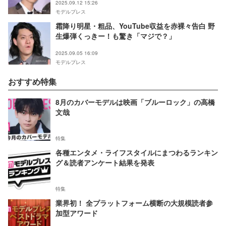
2025.09.12 15:26
モデルプレス
霜降り明星・粗品、YouTube収益を赤裸々告白 野
生爆弾くっきー！も驚き「マジで？」
2025.09.05 16:09
モデルプレス
おすすめ特集
8月のカバーモデルは映画「ブルーロック」の高橋
文哉
特集
各種エンタメ・ライフスタイルにまつわるランキン
グ＆読者アンケート結果を発表
特集
業界初！ 全プラットフォーム横断の大規模読者参
加型アワード