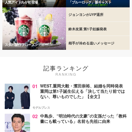
人気アイドルが初登場
「ブルーロック」新キャスト
ジョンヨンがJYP退所
鈴木友菜 第1子妊娠発表
相手が冷める追いメッセージ
スタバ新作フローズンティー
記事ランキング
RANKING
01
WEST.重岡大毅・濱田崇裕、結婚を同時発表
重岡は第1子誕生伝える「決して当たり前では
ない、尊いものでした」【全文】
モデルプレス
02
中島歩、“明治時代の文豪”の玄孫だった「教科
書にも載っている」名前も先祖に由来