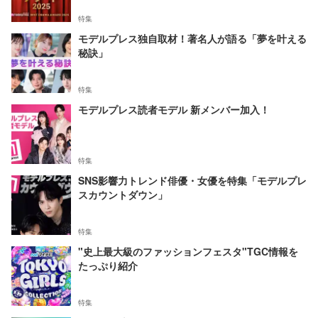
特集
モデルプレス独自取材！著名人が語る「夢を叶える
秘訣」
特集
モデルプレス読者モデル 新メンバー加入！
特集
SNS影響力トレンド俳優・女優を特集「モデルプレ
スカウントダウン」
特集
"史上最大級のファッションフェスタ"TGC情報を
たっぷり紹介
特集