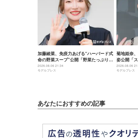
加藤綾菜、免疫力あげる“ハーバード式
菊地姫奈、
命の野菜スープ”公開「野菜たっぷりで
姿公開「ス
美味しそう」「栄養満点ですね」と反
ぎる」と話
2026.08.06 21:34
2026.08.06 21
モデルプレス
モデルプレス
響
あなたにおすすめの記事