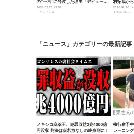
の“一言”に号泣した理由「デビューし
村拓哉から
てないしというのもあって」
キャラクタ
2026.02.20 15:08
2026.02.20 14
モデルプレス
モデルプレス
かす
「ニュース」カテゴリーの最新記事
メキシコ麻薬王、犯罪収益2兆4000億
執行猶予中
円没収 判決は仮釈放なしの終身刑に！
レーニング