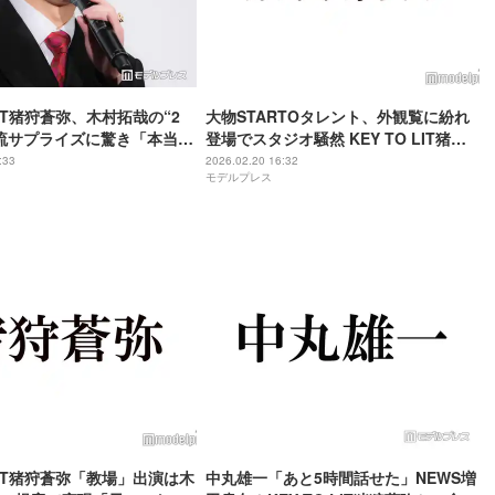
 LIT猪狩蒼弥、木村拓哉の“2
大物STARTOタレント、外観覧に紛れ
流サプライズに驚き「本当に
登場でスタジオ騒然 KEY TO LIT猪狩
ちゃって」【教場
蒼弥は涙浮かべるも「泣いてないで
:33
2026.02.20 16:32
モデルプレス
】
す」
 LIT猪狩蒼弥「教場」出演は木
中丸雄一「あと5時間話せた」NEWS増