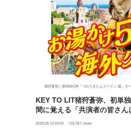
猪狩蒼弥／新WebCM「つれてきたよスペイン 篇」キ
KEY TO LIT猪狩蒼弥、
間に覚える「共演者の皆さん
/
Unmute
2026.05.12 04:00
132,767
views