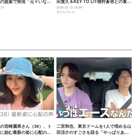
の提案で実現「元々いない
田貴久＆KEY TO LIT猪狩蒼弥との食事
ーなんですよ」抜擢理由明
会報告 3ショットに「お兄ちゃん感強
:13
2026.02.13 18:39
モデルプレス
い」「ガリさん嬉しそう」の声
の宮崎麗果さん（38）、ト
二宮和也、東京ドームを1人で埋める山
に励む最新の姿に心配の声
田涼介のすごさを語る「やっぱりあい