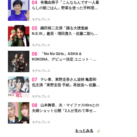
04
有働由美子「こんなもんです一人暮
らしの朝ごはん」野菜を使った手料理公
開「作ってみたい」「ヘルシーで美味し
そう」と反響
モデルプレス
05
織田裕二主演「踊る大捜査線
N.E.W.」趣里・増田貴久・佐藤二朗ら新
メンバー紹介映像解禁 各キャラクター象
徴する“謎のキーワード”も
モデルプレス
06
「No No Girls」ASHA＆
KOKONA、デビュー決定 ユニット・
TAKARAとしてセルフプロデュース楽曲
リリースへ
モデルプレス
07
テレ東、東野圭吾さん追悼 亀梨和
也主演「東野圭吾 手紙」再放送へ 佐藤隆
太・本田翼・中村倫也ら出演
モデルプレス
08
山本舞香、夫・マイファスHiroとの
夫婦ショット公開「2人が見れて幸せ」
「仲の良さが伝わってくる」と反響
モデルプレス
もっとみる