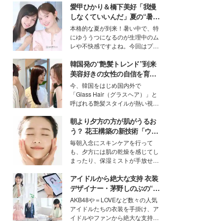
愛甲ひかり＆橋下美好「我慢
しなくていいんだ」夏の“暑さ
対策”の新しい選択肢とは？
本格的な夏が到来！暑い中で、特
にゆううつになるのが生理中のム
レや不快感ですよね。今回はプラ
イベートでも仲良しで旅行好きな
韓国発の“艶髪トレンド”到来
モデル・愛甲ひかりさんと橋下美
好さんを迎えて本音で女子会トー
美容好きの女性の自信を育む
ク。猛暑のお出かけを快適に過ご
「ヘアケア事情」って？
今、韓国をはじめ国内外で
すヒントや、2人が感動した夏の
「Glass Hair（グラスヘア）」と
生理の新常識にも迫りました。
呼ばれる艶髪スタイルが熱い視線
を集めています。メイクやファッ
朝より夕方の方が肌がうるお
ションの完成度を高めるベースと
して、“髪そのものの美しさ”に改
う？ 花王構築の新技術「ウォ
めて注目する人が増えている様
ーターキャプチャリングスキ
毎朝入念にスキンケアを行って
子。今回は、そんな憧れの艶やか
ン（捕水肌）」がスキンケア
も、夕方には肌の乾燥を感じてし
な髪を日常で叶える、美容好きの
の常識を変える予感
まったり、保湿ミストが手放せな
女性たちのヘアケア事情を紹介し
いという読者も多いのでは？そん
ます。
アイドルから絶大な支持 衣装
な美容の常識を大きく変える可能
性を秘めた、革新的な「Water
デザイナー・茅野しのぶの“可
Capturing Skin（ウォーターキャ
愛い”を作る美学＜「シチズン
AKB48や＝LOVEなど数々の人気
プチャリングスキン：捕水肌）」
クロスシー」インタビュー＞
アイドルたちの衣装を手掛け、ア
技術を、花王が構築した。
イドルやファンから絶大な支持を