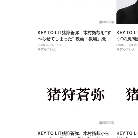
KEY TO LIT猪狩蒼弥、木村拓哉を“す
KEY TO
べらせてしまった” 映画「教場」撮影
つ”の風間
時のムチャブリ＆後悔明かす
腰を抜かし
2026.03.30 14:12
2026.02.20 20
モデルプレス
モデルプレス
Requiem
KEY TO LIT猪狩蒼弥、木村拓哉から
KEY TO