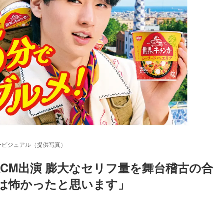
ービジュアル（提供写真）
初単独CM出演 膨大なセリフ量を舞台稽古の合
は怖かったと思います」
Loaded
:
87.03%