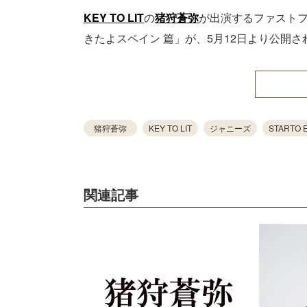
KEY TO LIT
の
猪狩蒼弥
が出演するファストフ
きたよスペイン 篇」が、5月12日より公開さ
猪狩蒼弥
KEY TO LIT
ジャニーズ
STARTO 
関連記事