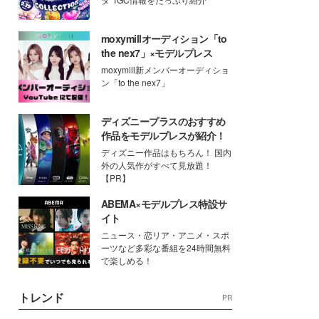
moxymillオーディション「to
the nex7」×モデルプレス
moxymill新メンバーオーディショ
ン「to the nex7」
ディズニープラスのおすすめ
作品をモデルプレスが紹介！
ディズニー作品はもちろん！ 国内
外の人気作がすべて見放題！
【PR】
ABEMA×モデルプレス特設サ
イト
ニュース・恋リア・アニメ・スポ
ーツなど多彩な番組を24時間無料
で楽しめる！
トレンド
PR