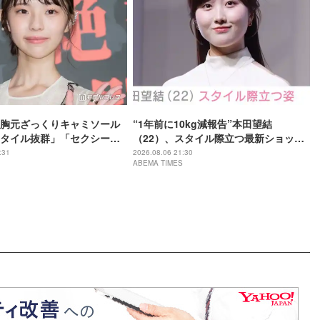
胸元ざっくりキャミソール
“1年前に10kg減報告”本田望結
タイル抜群」「セクシーす
（22）、スタイル際立つ最新ショット
題
に反響「痩せた？」「ミトちゃんに似
:31
2026.08.06 21:30
ABEMA TIMES
てきた」