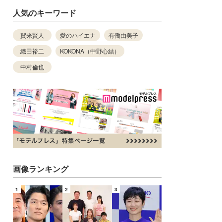
人気のキーワード
賀来賢人
愛のハイエナ
有働由美子
織田裕二
KOKONA（中野心結）
中村倫也
画像ランキング
1
2
3