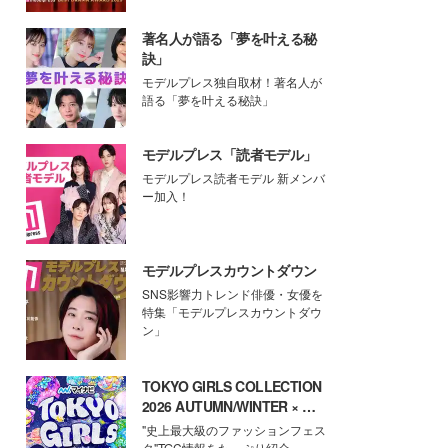
著名人が語る「夢を叶える秘
訣」
モデルプレス独自取材！著名人が
語る「夢を叶える秘訣」
モデルプレス「読者モデル」
モデルプレス読者モデル 新メンバ
ー加入！
モデルプレスカウントダウン
SNS影響力トレンド俳優・女優を
特集「モデルプレスカウントダウ
ン」
TOKYO GIRLS COLLECTION
2026 AUTUMN/WINTER × モ
デルプレス
"史上最大級のファッションフェス
タ"TGC情報をたっぷり紹介