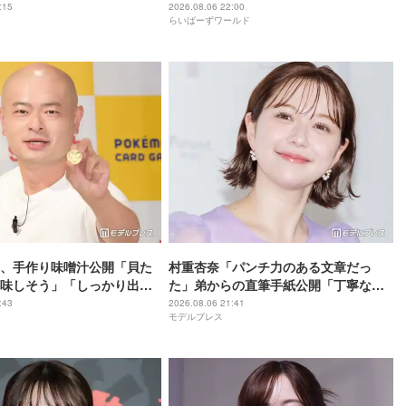
」「なんだか痛々しい…」
つはエース」
:15
2026.08.06 22:00
らいばーずワールド
、手作り味噌汁公開「貝た
村重杏奈「パンチ力のある文章だっ
味しそう」「しっかり出汁
た」弟からの直筆手紙公開「丁寧な
」の声
字」「読みやすい」と反響
:43
2026.08.06 21:41
モデルプレス