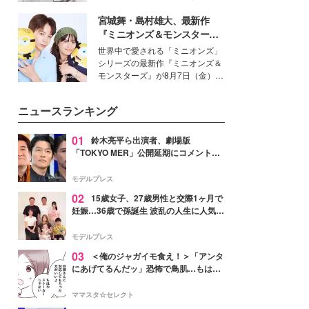
得る、株式会社オサレカンパニー
宮城舞・島村雄大、最新作
取締役兼クリエイティブディレク
ター・茅野しのぶ。一人ひとりの
『ミニオンズ＆モンスター
個性に寄り添い、魅力を引き出す
ズ』の魅力熱弁 ハチャメチャ
世界中で愛される「ミニオンズ」
衣装作りは、多くの女性たちに勇
だけじゃない“友情と絆”に感
シリーズの最新作『ミニオンズ＆
気と自信を与え続けている。
動
モンスターズ』が8月7日（金）に
公開。モデルプレスでは、“大のミ
ニオン好き”という共通点を持つモ
ニュースランキング
デルの宮城舞と島村雄大の特別対
談をお届け！それぞれの視点か
ら、今作ならではの魅力や予想外
01
鈴木亮平ら出演者、劇場版
の感動をもたらす奥深いストーリ
「TOKYO MER」公開延期にコメント
ーについて熱く語り合ってもらっ
「現実のヒーローたちにチームMERから
た。
最大の敬意とエールを」
モデルプレス
02
15歳女子、27歳男性と交際1ヶ月で
妊娠…36歳で孫誕生 波乱の人生に人気タ
レント思わずツッコミ「だいぶ危ねえ
よ！」
モデルプレス
03
＜俺のジャガイモ食え！＞「アンタ
にあげてるんだッ」恐怖で鳥肌…もはや
ストーカー？【第3話まんが】
ママスタ☆セレクト