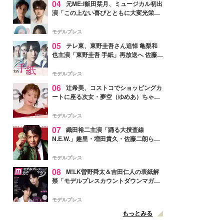
04
元ME:I飯田栞月、ミュージカル初出
演「この上ない喜びとともに大変光栄」
4年ぶり上演「ファントム」城田優らキ
ャスト発表
モデルプレス
05
テレ東、東野圭吾さん追悼 亀梨和
也主演「東野圭吾 手紙」再放送へ 佐藤隆
太・本田翼・中村倫也ら出演
モデルプレス
06
辻希美、コストコでショッピングカ
ートに座る次女・夢空（ゆめあ）ちゃん
の姿公開「乗りこなしてる感じが可愛す
ぎ」「成長を感じる」の声
モデルプレス
07
織田裕二主演「踊る大捜査線
N.E.W.」趣里・増田貴久・佐藤二朗ら新
メンバー紹介映像解禁 各キャラクター象
徴する“謎のキーワード”も
モデルプレス
08
M!LK曽野舜太＆吉田仁人の表紙解
禁「モデルプレスカウントダウンマガジ
ン」巻頭に登場
モデルプレス
もっとみる