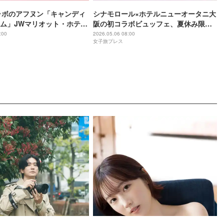
コラボのアフヌン「キャンディ
シナモロール×ホテルニューオータニ大
ム」JWマリオット・ホテル
阪の初コラボビュッフェ、夏休み限定
提供
で開催
:00
2026.05.06 08:00
女子旅プレス