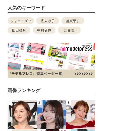
人気のキーワード
ジャニーズJr.
広末涼子
藤嶌果歩
飯田栞月
中村倫也
辻希美
画像ランキング
1
2
3