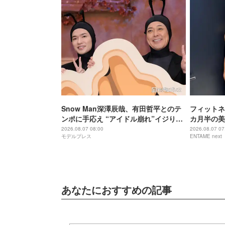
Snow Man深澤辰哉、有田哲平とのテ
フィットネ
ンポに手応え “アイドル崩れ”イジりに
カ月半の美
は即ツッコミ「一応ド真ん中を走って
に出産した
2026.08.07 08:00
2026.08.07 07
モデルプレス
ENTAME next
るつもり」【アリフォルニア】
あなたにおすすめの記事