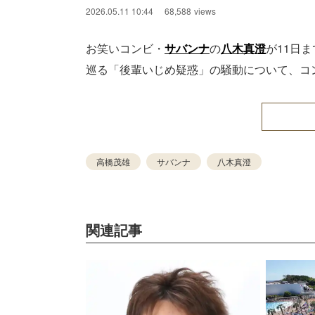
2026.05.11 10:44
68,588
views
お笑いコンビ・
サバンナ
の
八木真澄
が11日ま
巡る「後輩いじめ疑惑」の騒動について、コ
高橋茂雄
サバンナ
八木真澄
関連記事