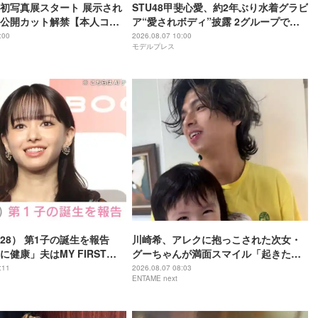
初写真展スタート 展示され
STU48甲斐心愛、約2年ぶり水着グラビ
公開カット解禁【本人コメ
ア“愛されボディ”披露 2グループでの1
期生経験・センターへの思い語る
:00
2026.08.07 10:00
モデルプレス
28） 第1子の誕生を報告
川崎希、アレクに抱っこされた次女・
健康」夫はMY FIRST
グーちゃんが満面スマイル「起きたて
iro（32）
はこの表情してくれて1日ハッピー」
:11
2026.08.07 08:03
ENTAME next