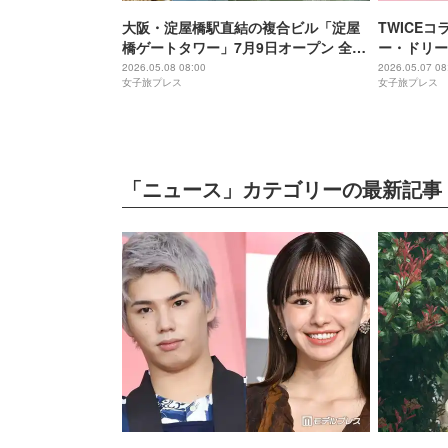
大阪・淀屋橋駅直結の複合ビル「淀屋
TWICE
橋ゲートタワー」7月9日オープン 全29
ー・ドリー
店舗＆癒しの屋上庭園も
東京で限定
2026.05.08 08:00
2026.05.07 08
女子旅プレス
女子旅プレス
「ニュース」カテゴリーの最新記事