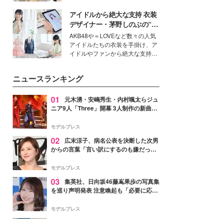
を集めています。メイクやファッ
アイドルから絶大な支持 衣装
ションの完成度を高めるベースと
して、“髪そのものの美しさ”に改
デザイナー・茅野しのぶの“可
めて注目する人が増えている様
愛い”を作る美学＜「シチズン
AKB48や＝LOVEなど数々の人気
子。今回は、そんな憧れの艶やか
クロスシー」インタビュー＞
アイドルたちの衣装を手掛け、ア
な髪を日常で叶える、美容好きの
イドルやファンから絶大な支持を
女性たちのヘアケア事情を紹介し
得る、株式会社オサレカンパニー
ます。
取締役兼クリエイティブディレク
ニュースランキング
ター・茅野しのぶ。一人ひとりの
個性に寄り添い、魅力を引き出す
衣装作りは、多くの女性たちに勇
01
元木湧・安嶋秀生・内村颯太らジュ
気と自信を与え続けている。
ニア9人「Three」開幕 3人制作の新曲＆
手描きセットに込めた想い「もっと前に
進んで夢を掴みたい」【ゲネプロレポ】
モデルプレス
02
広末涼子、病名公表を決断した次男
からの言葉「言い訳にするのも嫌だっ
た」「言うべきか迷った」
モデルプレス
03
集英社、日向坂46藤嶌果歩の写真集
を巡り声明発表 注意喚起も「必要に応じ
て法的措置を含む対応を検討」
モデルプレス