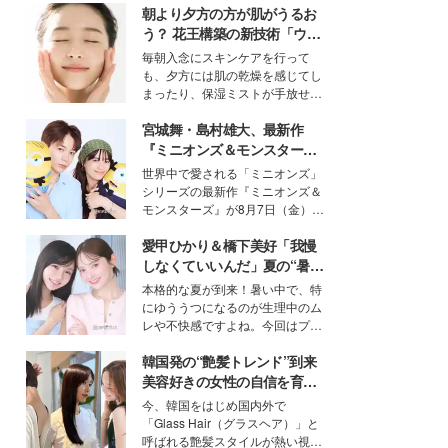
朝より夕方の方が肌がうるお
う？ 花王構築の新技術「ウォ
ーターキャプチャリングスキ
毎朝入念にスキンケアを行って
ン（捕水肌）」がスキンケア
も、夕方には肌の乾燥を感じてし
の常識を変える予感
まったり、保湿ミストが手放せな
いという読者も多いのでは？そん
宮城舞・島村雄大、最新作
な美容の常識を大きく変える可能
性を秘めた、革新的な「Water
『ミニオンズ＆モンスター
Capturing Skin（ウォーターキャ
ズ』の魅力熱弁 ハチャメチャ
世界中で愛される「ミニオンズ」
プチャリングスキン：捕水肌）」
だけじゃない“友情と絆”に感
シリーズの最新作『ミニオンズ＆
技術を、花王が構築した。
動
モンスターズ』が8月7日（金）に
公開。モデルプレスでは、“大のミ
愛甲ひかり＆橋下美好「我慢
ニオン好き”という共通点を持つモ
デルの宮城舞と島村雄大の特別対
しなくていいんだ」夏の“暑さ
談をお届け！それぞれの視点か
対策”の新しい選択肢とは？
本格的な夏が到来！暑い中で、特
ら、今作ならではの魅力や予想外
にゆううつになるのが生理中のム
の感動をもたらす奥深いストーリ
レや不快感ですよね。今回はプラ
ーについて熱く語り合ってもらっ
イベートでも仲良しで旅行好きな
た。
韓国発の“艶髪トレンド”到来
モデル・愛甲ひかりさんと橋下美
好さんを迎えて本音で女子会トー
美容好きの女性の自信を育む
ク。猛暑のお出かけを快適に過ご
「ヘアケア事情」って？
今、韓国をはじめ国内外で
すヒントや、2人が感動した夏の
「Glass Hair（グラスヘア）」と
生理の新常識にも迫りました。
呼ばれる艶髪スタイルが熱い視線