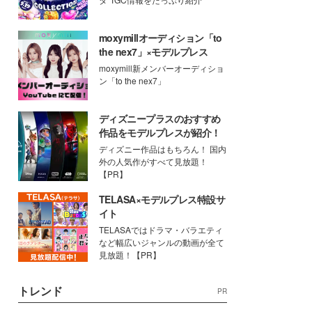
moxymillオーディション「to
the nex7」×モデルプレス
moxymill新メンバーオーディショ
ン「to the nex7」
ディズニープラスのおすすめ
作品をモデルプレスが紹介！
ディズニー作品はもちろん！ 国内
外の人気作がすべて見放題！
【PR】
TELASA×モデルプレス特設サ
イト
TELASAではドラマ・バラエティ
など幅広いジャンルの動画が全て
見放題！【PR】
トレンド
PR