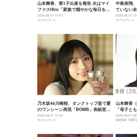
山本舞香、第1子出産を報告 夫はマイ
中島裕翔、
ファスHiro「家族で穏やかな毎日を過
ていない未
ごしています」
ント】
2026.08.07 10:07
2026.08.07 10
モデルプレス
モデルプレス
乃木坂46川崎桜、タンクトップ姿で夏
山本舞香（
のワンシーン再現「BOMB」表紙登場
「母子ともに
裏表紙は6期生・長嶋凛桜【独占カット
STORY H
2026.08.07 10:00
2026.08.07 08
モデルプレス
ABEMA TIMES
あり】