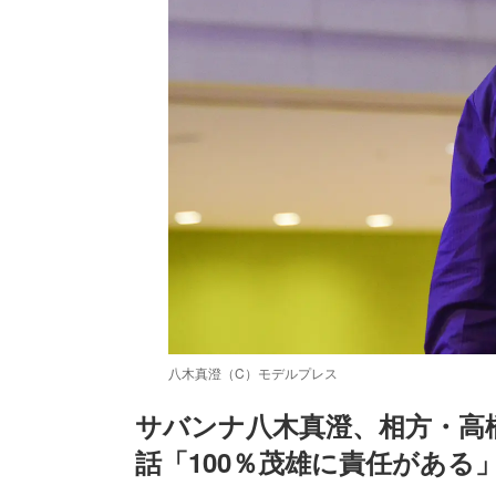
八木真澄（C）モデルプレス
サバンナ八木真澄、相方・高
話「100％茂雄に責任がある
/
Unmute