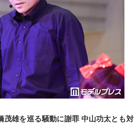
橋茂雄を巡る騒動に謝罪 中山功太とも対
」
Loaded
:
87.03%