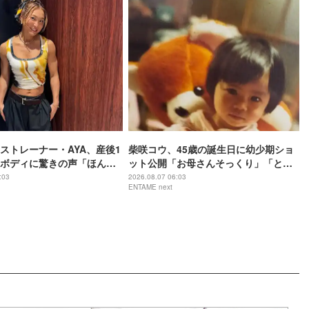
ストレーナー・AYA、産後1
柴咲コウ、45歳の誕生日に幼少期ショ
ボディに驚きの声「ほんと
ット公開「お母さんそっくり」「とん
のー？」
でもなくかわいい」
:03
2026.08.07 06:03
ENTAME next