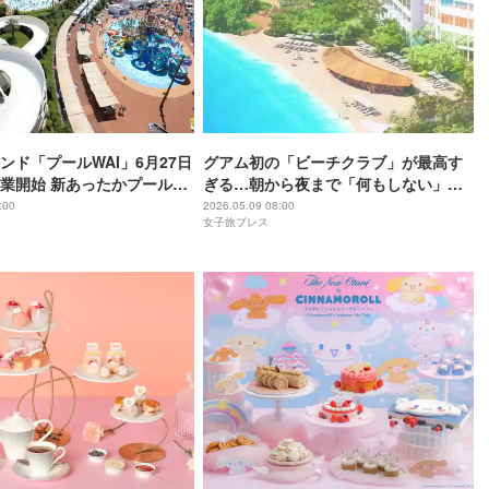
ンド「プールWAI」6月27日
グアム初の「ビーチクラブ」が最高す
業開始 新あったかプール＆
ぎる…朝から夜まで「何もしない」海
ルも開催
辺時間彩る贅沢空間
:00
2026.05.09 08:00
女子旅プレス