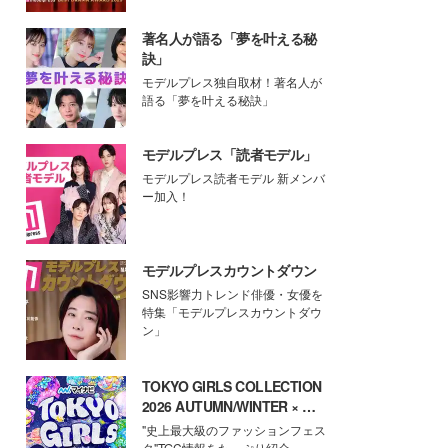
著名人が語る「夢を叶える秘
訣」
モデルプレス独自取材！著名人が
語る「夢を叶える秘訣」
モデルプレス「読者モデル」
モデルプレス読者モデル 新メンバ
ー加入！
モデルプレスカウントダウン
SNS影響力トレンド俳優・女優を
特集「モデルプレスカウントダウ
ン」
TOKYO GIRLS COLLECTION
2026 AUTUMN/WINTER × モ
デルプレス
"史上最大級のファッションフェス
タ"TGC情報をたっぷり紹介