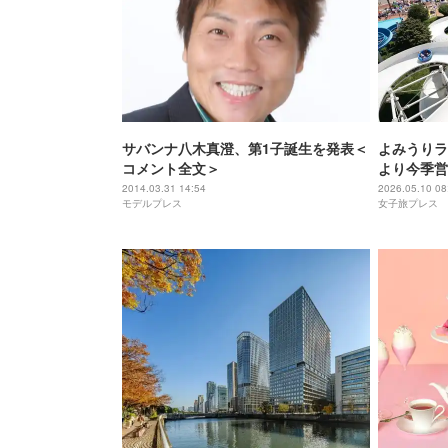
サバンナ八木真澄、第1子誕生を発表＜
よみうりラ
コメント全文＞
より今季営
ナイトプー
2014.03.31 14:54
2026.05.10 08
モデルプレス
女子旅プレス