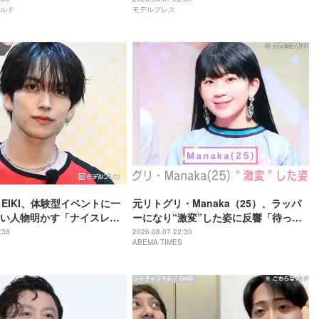
ルド
モデルプレス
・EIKI、体験型イベントに一
元リトグリ・Manaka（25）、ラッパ
い人物明かす「ナイスレシ
ーになり“激変”した姿に反響「待っ
で終わらない」
て」「昔から見てるけど 最近ずっと可
:38
2026.08.07 22:30
ABEMA TIMES
愛くなってる」