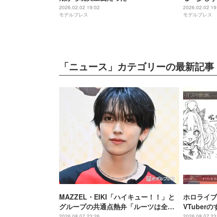
響」
2026.02.02 19:02
2026.02.02 19
モデルプレス
モデルプレス
「ニュース」カテゴリーの最新記事
MAZZEL・EIKI「ハイキュー！！」と
ホロライブ
グループの共通点熱弁「ルーツは全然
VTube
違うんですけど」
に気づいて
2026.08.07 23:26
2026.08.07 23