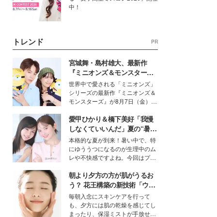
中！
トレンド
PR
宮城舞・島村雄大、最新作
『ミニオンズ＆モンスター
ズ』の魅力熱弁 ハチャメチャ
世界中で愛される「ミニオンズ」
だけじゃない“友情と絆”に感
シリーズの最新作『ミニオンズ＆
動
モンスターズ』が8月7日（金）に
公開。モデルプレスでは、“大のミ
愛甲ひかり＆橋下美好「我慢
ニオン好き”という共通点を持つモ
デルの宮城舞と島村雄大の特別対
しなくていいんだ」夏の“暑さ
談をお届け！それぞれの視点か
対策”の新しい選択肢とは？
本格的な夏が到来！暑い中で、特
ら、今作ならではの魅力や予想外
にゆううつになるのが生理中のム
の感動をもたらす奥深いストーリ
レや不快感ですよね。今回はプラ
ーについて熱く語り合ってもらっ
イベートでも仲良しで旅行好きな
た。
朝より夕方の方が肌がうるお
モデル・愛甲ひかりさんと橋下美
好さんを迎えて本音で女子会トー
う？ 花王構築の新技術「ウォ
ク。猛暑のお出かけを快適に過ご
ーターキャプチャリングスキ
毎朝入念にスキンケアを行って
すヒントや、2人が感動した夏の
ン（捕水肌）」がスキンケア
も、夕方には肌の乾燥を感じてし
生理の新常識にも迫りました。
の常識を変える予感
まったり、保湿ミストが手放せな