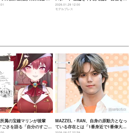
ってこの本を読みます」【透明を満た
:01
2026.01.29 12:00
モデルプレス
す】
所属の宝鐘マリンが後輩
MAZZEL・RAN、自身の原動力となっ
rのすごさを語る「自分のすごさ
ている存在とは「1番身近で1番偉大な
ない」
存在」
:00
2026.08.07 22:59