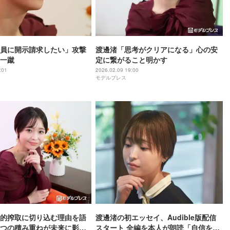
員に開示請求したい」攻撃
渡邊渚「思考がクリアになる」心の安
一蹴
定に繋がること明かす
:01
2026.02.09 19:00
モデルプレス
的搾取に切り込む理由を語
渡邊渚の初エッセイ、Audible版配信
つの積み重ねが未来に影
スタート 全編を本人が朗読「自信をも