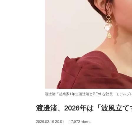
渡邊渚「起業家1年生渡邊渚とREALな社長 - モデルプレス
渡邊渚、2026年は「波風立
/
Unmute
2026.02.16 20:01
17,072
views