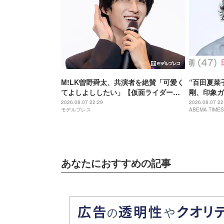
M!LK曽野舜太、共演者を絶賛「可愛く
“百田夏菜
てよしよししたい」【仮面ライダーゼ
剛、印象ガ
ッツ さよならのミッション】
「匂わせな
2026.08.07 22:29
2026.08.07 22
モデルプレス
ABEMA TIMES
あなたにおすすめの記事