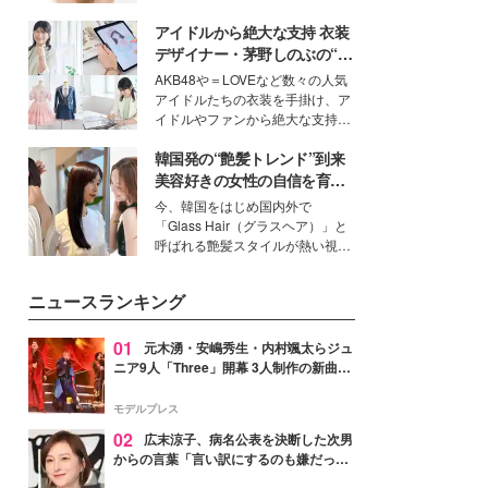
いという読者も多いのでは？そん
アイドルから絶大な支持 衣装
な美容の常識を大きく変える可能
性を秘めた、革新的な「Water
デザイナー・茅野しのぶの“可
Capturing Skin（ウォーターキャ
愛い”を作る美学＜「シチズン
AKB48や＝LOVEなど数々の人気
プチャリングスキン：捕水肌）」
クロスシー」インタビュー＞
アイドルたちの衣装を手掛け、ア
技術を、花王が構築した。
イドルやファンから絶大な支持を
得る、株式会社オサレカンパニー
韓国発の“艶髪トレンド”到来
取締役兼クリエイティブディレク
ター・茅野しのぶ。一人ひとりの
美容好きの女性の自信を育む
個性に寄り添い、魅力を引き出す
「ヘアケア事情」って？
今、韓国をはじめ国内外で
衣装作りは、多くの女性たちに勇
「Glass Hair（グラスヘア）」と
気と自信を与え続けている。
呼ばれる艶髪スタイルが熱い視線
を集めています。メイクやファッ
ションの完成度を高めるベースと
ニュースランキング
して、“髪そのものの美しさ”に改
めて注目する人が増えている様
子。今回は、そんな憧れの艶やか
01
元木湧・安嶋秀生・内村颯太らジュ
な髪を日常で叶える、美容好きの
ニア9人「Three」開幕 3人制作の新曲＆
女性たちのヘアケア事情を紹介し
手描きセットに込めた想い「もっと前に
ます。
進んで夢を掴みたい」【ゲネプロレポ】
モデルプレス
02
広末涼子、病名公表を決断した次男
からの言葉「言い訳にするのも嫌だっ
た」「言うべきか迷った」