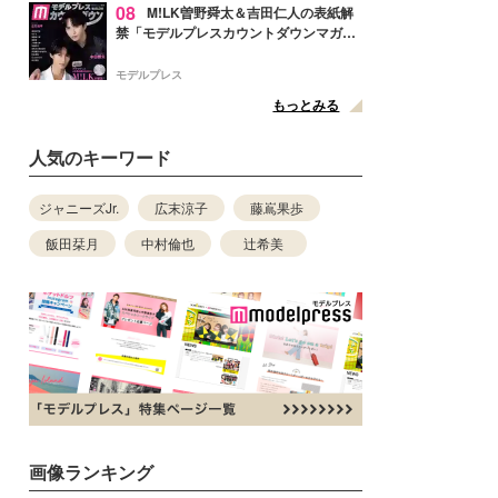
08
M!LK曽野舜太＆吉田仁人の表紙解
禁「モデルプレスカウントダウンマガジ
ン」巻頭に登場
モデルプレス
もっとみる
人気のキーワード
ジャニーズJr.
広末涼子
藤嶌果歩
飯田栞月
中村倫也
辻希美
画像ランキング