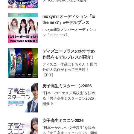
moxymillオーディション「to
the nex7」×モデルプレス
moxymill新メンバーオーディショ
ン「to the nex7」
ディズニープラスのおすすめ
作品をモデルプレスが紹介！
ディズニー作品はもちろん！ 国内
外の人気作がすべて見放題！
【PR】
男子高生ミスターコン2026
“日本一のイケメン高校生”を決め
る「男子高生ミスターコン2026」
開催中！
女子高生ミスコン2026
“日本一かわいい女子高生”を決め
る「女子高生ミスコン2026」開催