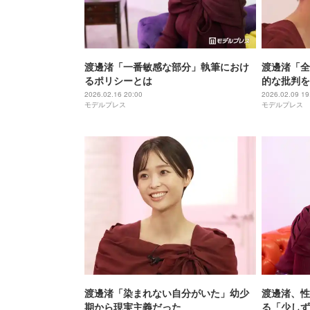
渡邊渚「一番敏感な部分」執筆におけ
渡邊渚「全
るポリシーとは
的な批判を
2026.02.16 20:00
2026.02.09 19
モデルプレス
モデルプレス
渡邊渚「染まれない自分がいた」幼少
渡邊渚、性
期から現実主義だった
る「少しず