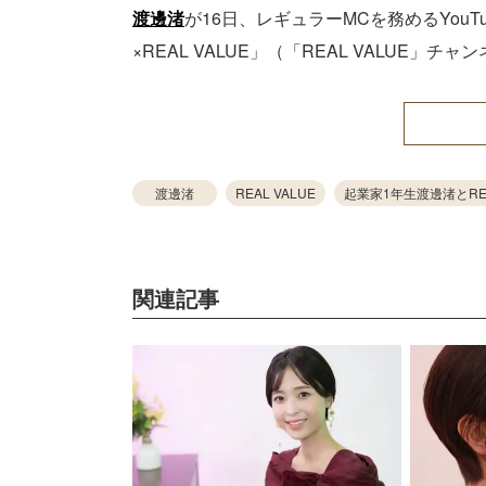
渡邊渚
が16日、レギュラーMCを務めるYouT
×REAL VALUE」（「REAL VALUE」
渡邊渚
REAL VALUE
起業家1年生渡邊渚とREAL
関連記事