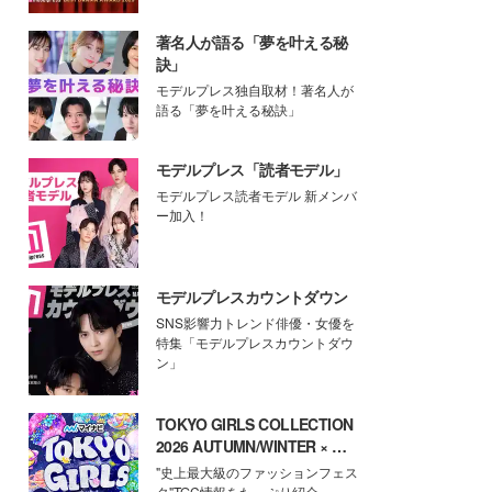
著名人が語る「夢を叶える秘
訣」
モデルプレス独自取材！著名人が
語る「夢を叶える秘訣」
モデルプレス「読者モデル」
モデルプレス読者モデル 新メンバ
ー加入！
モデルプレスカウントダウン
SNS影響力トレンド俳優・女優を
特集「モデルプレスカウントダウ
ン」
TOKYO GIRLS COLLECTION
2026 AUTUMN/WINTER × モ
デルプレス
"史上最大級のファッションフェス
タ"TGC情報をたっぷり紹介