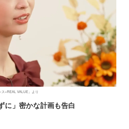
×REAL VALUE」より
てずに」密かな計画も告白
Loaded
:
87.03%