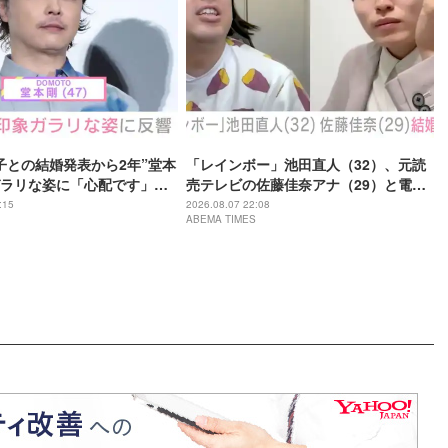
子との結婚発表から2年”堂本
「レインボー」池田直人（32）、元読
ラリな姿に「心配です」
売テレビの佐藤佳奈アナ（29）と電撃
の？」などさまざまな声
結婚「ジャンボより先とは」「かなり
:15
2026.08.07 22:08
ABEMA TIMES
びっくり！」など驚きの声