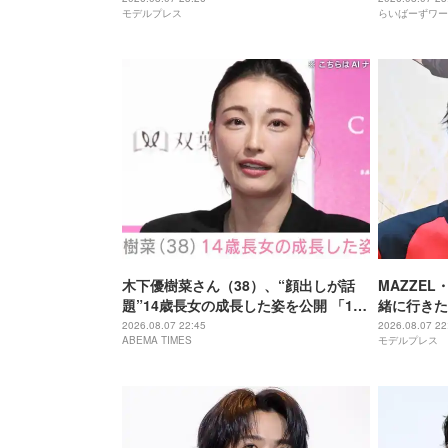
モデルプレス
らいばーずワー
木下優樹菜さん（38）、“顔出しが話
MAZZEL
題”14歳長女の成長した姿を公開 「14
緒に行きた
歳とは思えぬオトナっぽさ」「優樹菜
ーブするま
2026.08.07 22:45
2026.08.07 22
ABEMA TIMES
モデルプレス
ちゃんにそっくりすぎる」など反響