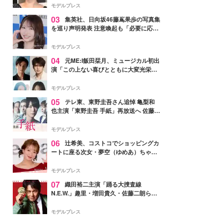
モデルプレス
03
集英社、日向坂46藤嶌果歩の写真集
を巡り声明発表 注意喚起も「必要に応じ
て法的措置を含む対応を検討」
モデルプレス
04
元ME:I飯田栞月、ミュージカル初出
演「この上ない喜びとともに大変光栄」
4年ぶり上演「ファントム」城田優らキ
ャスト発表
モデルプレス
05
テレ東、東野圭吾さん追悼 亀梨和
也主演「東野圭吾 手紙」再放送へ 佐藤隆
太・本田翼・中村倫也ら出演
モデルプレス
06
辻希美、コストコでショッピングカ
ートに座る次女・夢空（ゆめあ）ちゃん
の姿公開「乗りこなしてる感じが可愛す
ぎ」「成長を感じる」の声
モデルプレス
07
織田裕二主演「踊る大捜査線
N.E.W.」趣里・増田貴久・佐藤二朗ら新
メンバー紹介映像解禁 各キャラクター象
徴する“謎のキーワード”も
モデルプレス