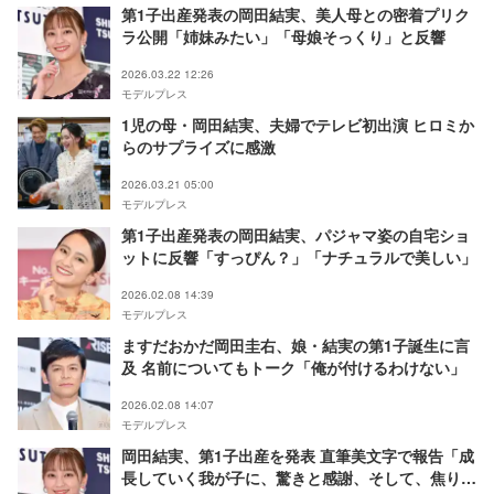
第1子出産発表の岡田結実、美人母との密着プリク
ラ公開「姉妹みたい」「母娘そっくり」と反響
2026.03.22 12:26
モデルプレス
1児の母・岡田結実、夫婦でテレビ初出演 ヒロミか
らのサプライズに感激
2026.03.21 05:00
モデルプレス
第1子出産発表の岡田結実、パジャマ姿の自宅ショ
ットに反響「すっぴん？」「ナチュラルで美しい」
2026.02.08 14:39
モデルプレス
ますだおかだ岡田圭右、娘・結実の第1子誕生に言
及 名前についてもトーク「俺が付けるわけない」
2026.02.08 14:07
モデルプレス
岡田結実、第1子出産を発表 直筆美文字で報告「成
長していく我が子に、驚きと感謝、そして、焦りが