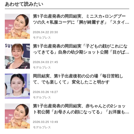
あわせて読みたい
第1子出産発表の岡田結実、ミニスカ×ロングブー
ツの久々私服コーデに「脚が綺麗すぎ」「スタイル
が変わってないのすごい」の声
2026.04.22 20:30
モデルプレス
第1子出産発表の岡田結実「子どもの顔がこれにな
ってきてる」自身の幼少期ショット公開「目がぱっ
ちり」「美少女遺伝子強い」の声
2026.04.03 21:45
モデルプレス
岡田結実、第1子出産後初の公の場「毎日苦戦し
て、でも楽しくて」 変化したこと明かす
2026.03.26 16:27
モデルプレス
第1子出産発表の岡田結実、赤ちゃんとの2ショッ
ト初公開「お母さんの顔になってる」「お洋服も可
愛い」と反響
2026.03.25 10:49
モデルプレス