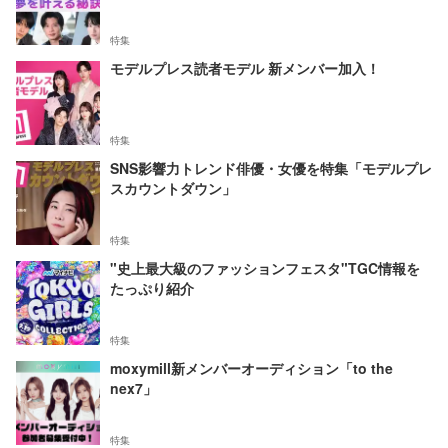
特集
モデルプレス読者モデル 新メンバー加入！
特集
SNS影響力トレンド俳優・女優を特集「モデルプレ
スカウントダウン」
特集
"史上最大級のファッションフェスタ"TGC情報を
たっぷり紹介
特集
moxymill新メンバーオーディション「to the
nex7」
特集