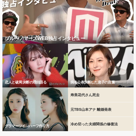
ブルーノマーズWEB独占インタビュー
恋人と破局 決断の理由語る
病名公表決断した息子の言葉
寿美花代さん死去
元TBS山本アナ 離婚発表
冷め切った夫婦関係の修復法
グラマーツインハーフ作り方