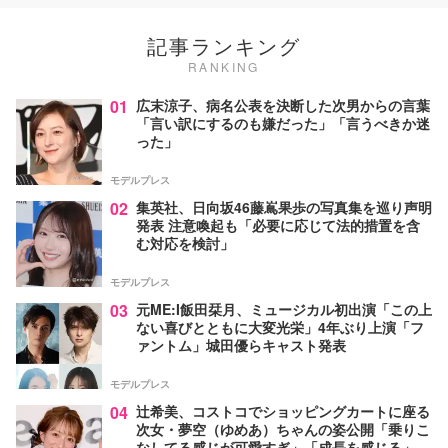
記事ランキング
RANKING
01
広末涼子、病名公表を決断した次男からの言葉
「言い訳にするのも嫌だった」「言うべきか迷
った」
モデルプレス
02
集英社、日向坂46藤嶌果歩の写真集を巡り声明
発表 注意喚起も「必要に応じて法的措置を含
む対応を検討」
モデルプレス
03
元ME:I飯田栞月、ミュージカル初出演「この上
ない喜びとともに大変光栄」4年ぶり上演「フ
ァントム」城田優らキャスト発表
モデルプレス
04
辻希美、コストコでショッピングカートに座る
次女・夢空（ゆめあ）ちゃんの姿公開「乗りこ
なしてる感じが可愛すぎ」「成長を感じる」の