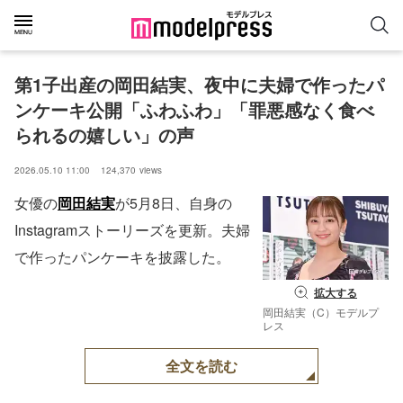
第1子出産の岡田結実、夜中に夫婦で作ったパ
ンケーキ公開「ふわふわ」「罪悪感なく食べ
られるの嬉しい」の声
2026.05.10 11:00
124,370
views
女優の
岡田結実
が5月8日、自身の
Instagramストーリーズを更新。夫婦
で作ったパンケーキを披露した。
拡大する
岡田結実（C）モデルプ
レス
全文を読む