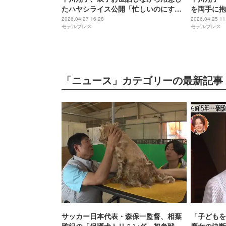
たハヤシライス公開「忙しいのにすご
を両手に抱
い」「とっても美味しそう」と称賛の
る」「癒さ
2026.04.27 16:28
2026.04.25 11
モデルプレス
モデルプレス
声
「ニュース」カテゴリーの最新記事
サッカー日本代表・森保一監督、相葉
「子どもを