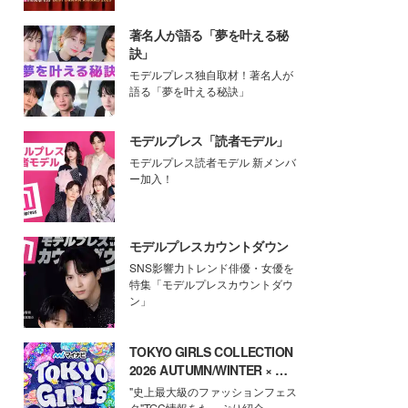
著名人が語る「夢を叶える秘
訣」
モデルプレス独自取材！著名人が
語る「夢を叶える秘訣」
モデルプレス「読者モデル」
モデルプレス読者モデル 新メンバ
ー加入！
モデルプレスカウントダウン
SNS影響力トレンド俳優・女優を
特集「モデルプレスカウントダウ
ン」
TOKYO GIRLS COLLECTION
2026 AUTUMN/WINTER × モ
デルプレス
"史上最大級のファッションフェス
タ"TGC情報をたっぷり紹介