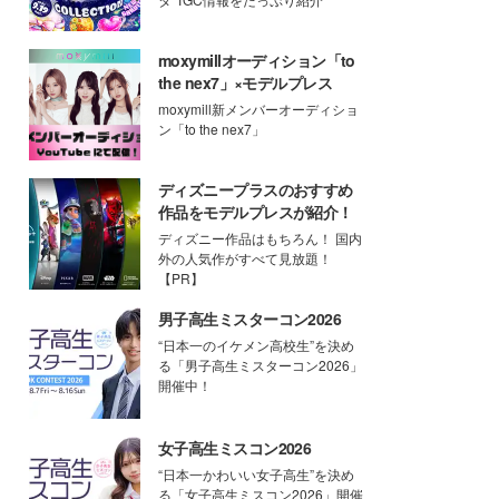
moxymillオーディション「to
the nex7」×モデルプレス
moxymill新メンバーオーディショ
ン「to the nex7」
ディズニープラスのおすすめ
作品をモデルプレスが紹介！
ディズニー作品はもちろん！ 国内
外の人気作がすべて見放題！
【PR】
男子高生ミスターコン2026
“日本一のイケメン高校生”を決め
る「男子高生ミスターコン2026」
開催中！
女子高生ミスコン2026
“日本一かわいい女子高生”を決め
る「女子高生ミスコン2026」開催