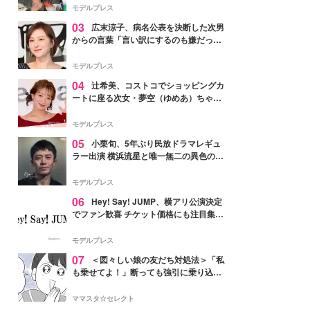
「かっこいい」と反響
モデルプレス
03
広末涼子、病名公表を決断した次男
からの言葉「言い訳にするのも嫌だっ
た」「言うべきか迷った」
モデルプレス
04
辻希美、コストコでショッピングカ
ートに座る次女・夢空（ゆめあ）ちゃん
の姿公開「乗りこなしてる感じが可愛す
ぎ」「成長を感じる」の声
モデルプレス
05
小栗旬、5年ぶり民放ドラマレギュ
ラー出演 横浜流星と唯一無二の異色のバ
ディで初共演【LOST10】
モデルプレス
06
Hey! Say! JUMP、横アリ公演決定
でファン歓喜 チケット価格にも注目集ま
る「激アツ」「平成に戻ったみたい」
モデルプレス
07
＜図々しい娘の友だち対処法＞「私
も乗せてよ！」断っても強引に乗り込ん
でくる友だち【第1話まんが】
ママスタ☆セレクト