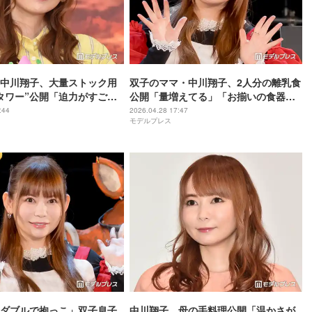
中川翔子、大量ストック用
双子のママ・中川翔子、2人分の離乳食
タワー”公開「迫力がすご
公開「量増えてる」「お揃いの食器も
驚いた」の声
可愛い」の声
:44
2026.04.28 17:47
モデルプレス
ダブルで抱っこ」双子息子
中川翔子、母の手料理公開「温かさが