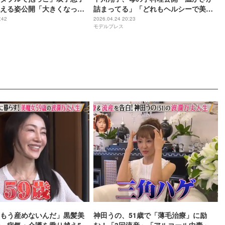
える姿公開「大きくなって
詰まってる」「どれもヘルシーで美味
れる」の声
しそう」の声
:42
2026.04.24 20:23
モデルプレス
もう産めないんだ」黒髪美
神田うの、51歳で「薄毛治療」に励