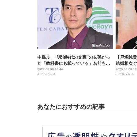
中島歩、“明治時代の文豪”の玄孫だっ
【戸塚純貴
た「教科書にも載っている」名前も先
結婚相次ぐ
祖に由来
手・田中み
2026.08.08 18:44
2026.08.08 18
モデルプレス
モデルプレス
＆中島裕翔
あなたにおすすめの記事