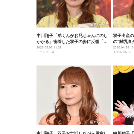
中川翔子「弟くんがお兄ちゃんにのし
双子出産の
かかる」密着した双子の姿に反響「ギ
の“離乳食
ュッとくっついてて仲良し」「クリク
い」「量に
2026.05.03 11:38
2026.04.29 10
モデルプレス
モデルプレス
リおめめで可愛すぎる」
中川翔子、双子お世話しながら用意し
中川翔子「