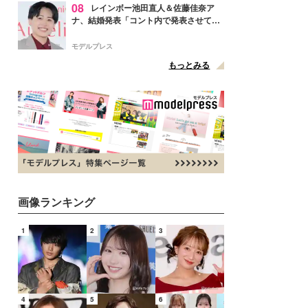
08
レインボー池田直人＆佐藤佳奈ア
ナ、結婚発表「コント内で発表させてい
ただきました」読売テレビ退社は生活拠
点変更のため
モデルプレス
もっとみる
画像ランキング
1
2
3
4
5
6