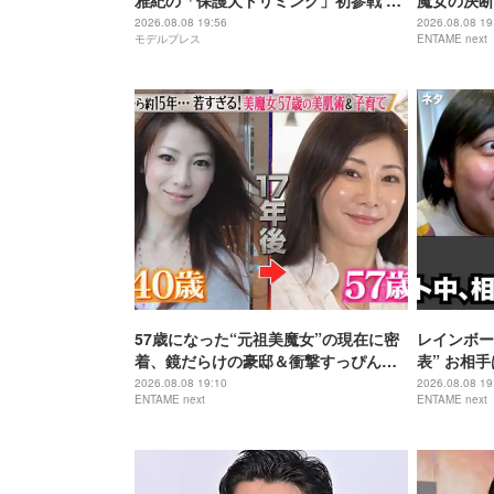
雅紀の「保護犬トリミング」初参戦 ド
魔女の決断
リームチームで心込めて挑む【24時間
歳で“おば
2026.08.08 19:56
2026.08.08 19
モデルプレス
ENTAME next
テレビ49】
57歳になった“元祖美魔女”の現在に密
レインボー
着、鏡だらけの豪邸＆衝撃すっぴん姿
表” お相
を披露
藤佳奈
2026.08.08 19:10
2026.08.08 19
ENTAME next
ENTAME next