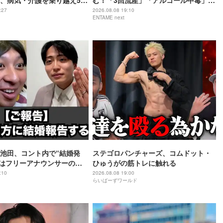
、病気・介護を乗り越え56
む！「3回流産」「アルコール中毒」自
あちゃん”に
身の過去を赤裸々告白
:27
2026.08.08 19:10
ENTAME next
池田、コント内で“結婚発
ステゴロパンチャーズ、コムドット・
手はフリーアナウンサーの佐
ひゅうがの筋トレに触れる
:10
2026.08.08 19:00
らいばーずワールド