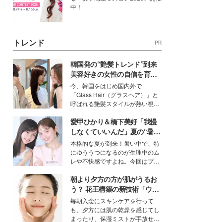
中！
トレンド
PR
韓国発の“艶髪トレンド”到来
美容好きの女性の自信を育む
「ヘアケア事情」って？
今、韓国をはじめ国内外で
「Glass Hair（グラスヘア）」と
呼ばれる艶髪スタイルが熱い視線
を集めています。メイクやファッ
愛甲ひかり＆橋下美好「我慢
ションの完成度を高めるベースと
して、“髪そのものの美しさ”に改
しなくていいんだ」夏の“暑さ
めて注目する人が増えている様
対策”の新しい選択肢とは？
本格的な夏が到来！暑い中で、特
子。今回は、そんな憧れの艶やか
にゆううつになるのが生理中のム
な髪を日常で叶える、美容好きの
レや不快感ですよね。今回はプラ
女性たちのヘアケア事情を紹介し
イベートでも仲良しで旅行好きな
ます。
朝より夕方の方が肌がうるお
モデル・愛甲ひかりさんと橋下美
好さんを迎えて本音で女子会トー
う？ 花王構築の新技術「ウォ
ク。猛暑のお出かけを快適に過ご
ーターキャプチャリングスキ
毎朝入念にスキンケアを行って
すヒントや、2人が感動した夏の
ン（捕水肌）」がスキンケア
も、夕方には肌の乾燥を感じてし
生理の新常識にも迫りました。
の常識を変える予感
まったり、保湿ミストが手放せな