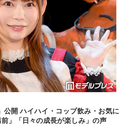
」公開 ハイハイ・コップ飲み・お気に
男前」「日々の成長が楽しみ」の声
Loaded
:
83.55%