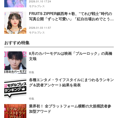
2026.01.10 17:24
モデルプレス
FRUITS ZIPPER鎮西寿々歌、“てれび戦士”時代の
写真公開「ずっと可愛い」「紅白出場おめでとう」
と反響
2026.01.03 11:57
モデルプレス
おすすめ特集
8月のカバーモデルは映画「ブルーロック」の高橋
文哉
特集
各種エンタメ・ライフスタイルにまつわるランキン
グ＆読者アンケート結果を発表
特集
業界初！ 全プラットフォーム横断の大規模読者参
加型アワード