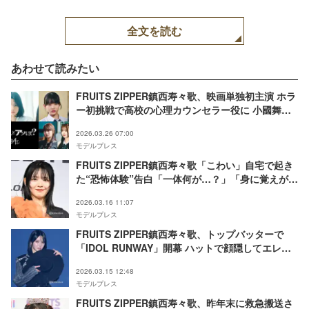
全文を読む
あわせて読みたい
FRUITS ZIPPER鎮西寿々歌、映画単独初主演 ホラ
ー初挑戦で高校の心理カウンセラー役に 小國舞羽
らキャスト解禁【だぁれかさんとアソぼ？】
2026.03.26 07:00
モデルプレス
FRUITS ZIPPER鎮西寿々歌「こわい」自宅で起き
た“恐怖体験”告白「一体何が…？」「身に覚えがな
いのホラー」
2026.03.16 11:07
モデルプレス
FRUITS ZIPPER鎮西寿々歌、トップバッターで
「IDOL RUNWAY」開幕 ハットで顔隠してエレガ
ントに登場【IDOL RUNWAY COLLECTION
2026.03.15 12:48
2026】
モデルプレス
FRUITS ZIPPER鎮西寿々歌、昨年末に救急搬送さ