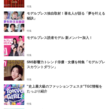
特集
モデルプレス独自取材！著名人が語る「夢を叶える
秘訣」
特集
モデルプレス読者モデル 新メンバー加入！
特集
SNS影響力トレンド俳優・女優を特集「モデルプレ
スカウントダウン」
特集
"史上最大級のファッションフェスタ"TGC情報を
たっぷり紹介
特集