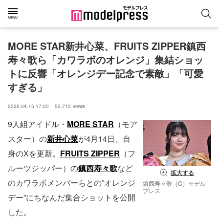
MORE STAR新井心菜、FRUITS ZIPPER鎮西
寿々歌ら「カワラボのオレンジ」集結ショッ
トに反響「オレンジデー記念で素敵」「可愛
すぎる」
2026.04.15 17:20
52,712
views
9人組アイドル・
MORE STAR
（モア
スター）の
新井心菜
が4月14日、自
身のXを更新。
FRUITS ZIPPER
（フ
ルーツジッパー）の
鎮西寿々歌
など
拡大する
のカワラボメンバーらとの”オレンジ
鎮西寿々歌（C）モデル
プレス
デー”にちなんだ集合ショットを公開
した。