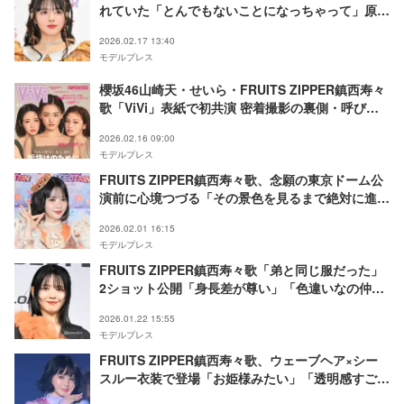
れていた「とんでもないことになっちゃって」原因
明かす
2026.02.17 13:40
モデルプレス
櫻坂46山崎天・せいら・FRUITS ZIPPER鎮西寿々
歌「ViVi」表紙で初共演 密着撮影の裏側・呼び名
も明らかに
2026.02.16 09:00
モデルプレス
FRUITS ZIPPER鎮西寿々歌、念願の東京ドーム公
演前に心境つづる「その景色を見るまで絶対に進み
続けると決めてた」
2026.02.01 16:15
モデルプレス
FRUITS ZIPPER鎮西寿々歌「弟と同じ服だった」
2ショット公開「身長差が尊い」「色違いなの仲良
しすぎる」と反響
2026.01.22 15:55
モデルプレス
FRUITS ZIPPER鎮西寿々歌、ウェーブヘア×シー
スルー衣装で登場「お姫様みたい」「透明感すご
い」と反響【TGCしずおか2026】