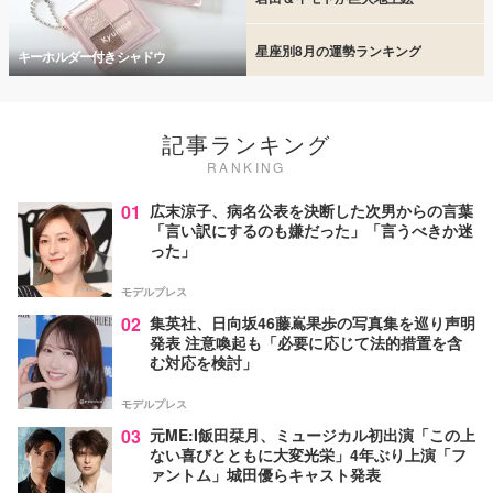
星座別8月の運勢ランキング
キーホルダー付きシャドウ
記事ランキング
RANKING
01
広末涼子、病名公表を決断した次男からの言葉
「言い訳にするのも嫌だった」「言うべきか迷
った」
モデルプレス
02
集英社、日向坂46藤嶌果歩の写真集を巡り声明
発表 注意喚起も「必要に応じて法的措置を含
む対応を検討」
モデルプレス
03
元ME:I飯田栞月、ミュージカル初出演「この上
ない喜びとともに大変光栄」4年ぶり上演「フ
ァントム」城田優らキャスト発表