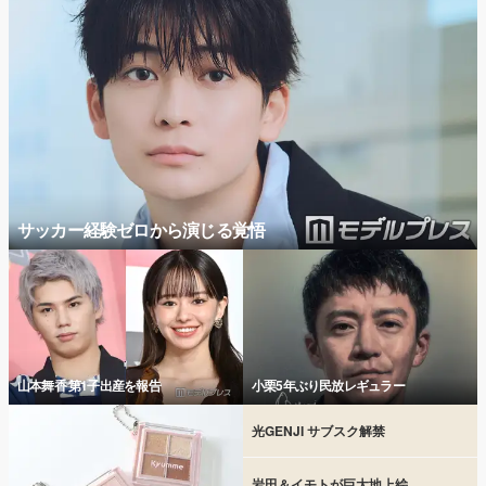
サッカー経験ゼロから演じる覚悟
山本舞香 第1子出産を報告
小栗5年ぶり民放レギュラー
光GENJI サブスク解禁
岩田＆イモトが巨大地上絵