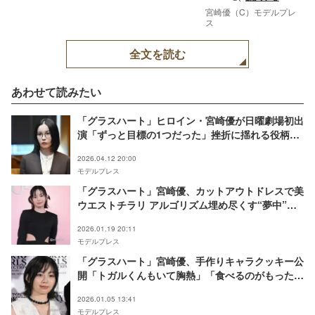
宮崎優（C）モデルプレ
ス
全文を読む
あわせて読みたい
「グラスハート」ヒロイン・宮崎優が日曜劇場初出
演「ずっと目標の1つだった」挫折に揺れる役柄に
活きた自身の経験【「ＧＩＦＴ」インタビュー】
2026.04.12 20:00
モデルプレス
「グラスハート」宮崎優、カットアウトドレスで美
ウエストチラリ アルゴリズム埋め尽くす“夢中”な
存在明かす【ディオール アディクト キャンディ シ
2026.01.19 20:11
ョップ】
モデルプレス
「グラスハート」宮崎優、手作りキャラクッキー公
開「トガルくんもいて胸熱」「食べるのがもったい
ない可愛さ」と反響
2026.01.05 13:41
モデルプレス