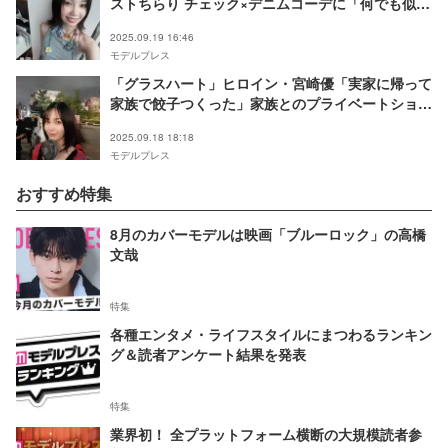
ストちらり チェック×デニムコーデに「何でも似合
う」「スタイル抜群」と絶賛の声
2025.09.19 16:46
モデルプレス
「グラスハート」ヒロイン・宮崎優「実家に帰って
家族で餃子つくった」家族とのプライベートショッ
トに反響「自然体で可愛い」「仲良しで微笑まし
2025.09.18 18:18
い」
モデルプレス
おすすめ特集
8月のカバーモデルは映画「ブルーロック」の高橋
文哉
特集
各種エンタメ・ライフスタイルにまつわるランキン
グ＆読者アンケート結果を発表
特集
業界初！ 全プラットフォーム横断の大規模読者参