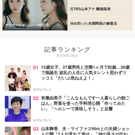
元TBS山本アナ 離婚発表
冷め切った夫婦関係の修復法
グラマーツインハーフ作り方
記事ランキング
RANKING
01
15歳女子、27歳男性と交際1ヶ月で妊娠…36歳
で孫誕生 波乱の人生に人気タレント思わずツ
ッコミ「だいぶ危ねえよ！」
モデルプレス
02
有働由美子「こんなもんです一人暮らしの朝ご
はん」野菜を使った手料理公開「作ってみた
い」「ヘルシーで美味しそう」と反響
モデルプレス
03
山本舞香、夫・マイファスHiroとの夫婦ショッ
ト公開「2人が見れて幸せ」「仲の良さが伝わ