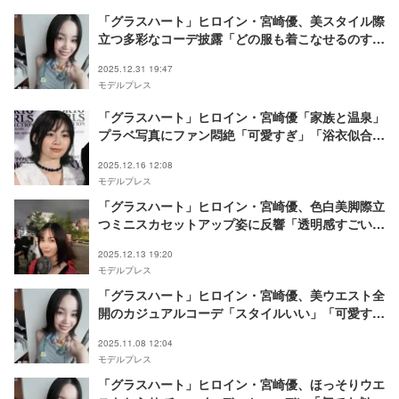
「グラスハート」ヒロイン・宮崎優、美スタイル際
立つ多彩なコーデ披露「どの服も着こなせるのすご
い」と反響
2025.12.31 19:47
モデルプレス
「グラスハート」ヒロイン・宮崎優「家族と温泉」
プラベ写真にファン悶絶「可愛すぎ」「浴衣似合っ
てる」
2025.12.16 12:08
モデルプレス
「グラスハート」ヒロイン・宮崎優、色白美脚際立
つミニスカセットアップ姿に反響「透明感すごい」
「見惚れた」
2025.12.13 19:20
モデルプレス
「グラスハート」ヒロイン・宮崎優、美ウエスト全
開のカジュアルコーデ「スタイルいい」「可愛すぎ
る」と反響
2025.11.08 12:04
モデルプレス
「グラスハート」ヒロイン・宮崎優、ほっそりウエ