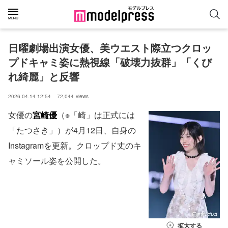
日曜劇場出演女優、美ウエスト際立つクロッ
プドキャミ姿に熱視線「破壊力抜群」「くび
れ綺麗」と反響
2026.04.14 12:54
72,044
views
女優の
宮崎優
（※「崎」は正式には
「たつさき」）が4月12日、自身の
Instagramを更新。クロップド丈のキ
ャミソール姿を公開した。
拡大する