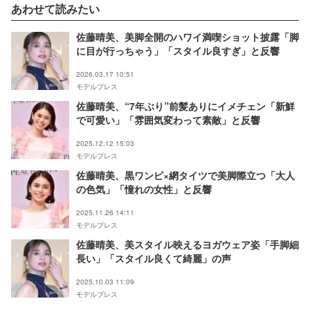
あわせて読みたい
佐藤晴美、美脚全開のハワイ満喫ショット披露「脚
に目が行っちゃう」「スタイル良すぎ」と反響
2026.03.17 10:51
モデルプレス
佐藤晴美、“7年ぶり”前髪ありにイメチェン「新鮮
で可愛い」「雰囲気変わって素敵」と反響
2025.12.12 15:03
モデルプレス
佐藤晴美、黒ワンピ×網タイツで美脚際立つ「大人
の色気」「憧れの女性」と反響
2025.11.26 14:11
モデルプレス
佐藤晴美、美スタイル映えるヨガウェア姿「手脚細
長い」「スタイル良くて綺麗」の声
2025.10.03 11:09
モデルプレス