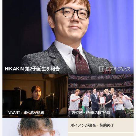
HIKAKIN 第2子誕生を報告
「VIVANT」違和感が話題
“超特急・8号車の日”登録
ボイメンが改名・契約終了