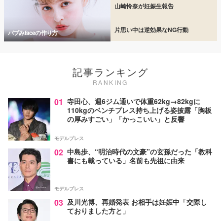
山崎怜奈が妊娠生報告
片思い中は逆効果なNG行動
バブみfaceの作り方
記事ランキング
RANKING
01
寺田心、週6ジム通いで体重62kg→82kgに
110kgのベンチプレス持ち上げる姿披露「胸板
の厚みすごい」「かっこいい」と反響
モデルプレス
02
中島歩、“明治時代の文豪”の玄孫だった「教科
書にも載っている」名前も先祖に由来
モデルプレス
03
及川光博、再婚発表 お相手は妊娠中「交際し
ておりました方と」