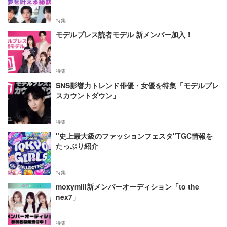
特集
モデルプレス読者モデル 新メンバー加入！
特集
SNS影響力トレンド俳優・女優を特集「モデルプレ
スカウントダウン」
特集
"史上最大級のファッションフェスタ"TGC情報を
たっぷり紹介
特集
moxymill新メンバーオーディション「to the
nex7」
特集