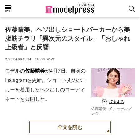
佐藤晴美、ヘソ出しショートパーカーから美
腹筋チラリ「異次元のスタイル」「おしゃれ
上級者」と反響
2026.04.09 18:14
14,399
views
モデルの
佐藤晴美
が4月7日、自身の
Instagramを更新。ショート丈のパー
カーを着用したヘソ出しのコーディ
ネートを公開した。
拡大する
佐藤晴美（C）モデルプ
レス
全文を読む