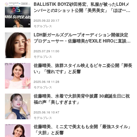
BALLISTIK BOYZ砂田将宏、私服が被ったLDHメ
ンバーとの2ショット公開「美男美女」「ほぼ一緒
でびっくり」の声
2025.09.22 20:17
モデルプレス
LDH新ガールズグループオーディション開催決定
プロデューサー・佐藤晴美がEXILE HIROに直談判
【ガルバト -GIRLS BATTLE AUDITION-】
2025.07.29 11:00
モデルプレス
佐藤晴美、抜群スタイル映えるビキニ姿公開「脚長
い」「憧れです」と反響
2025.06.18 11:28
モデルプレス
佐藤晴美、水着で大胆美背中披露 30歳誕生日に祝
福の声「美しすぎます」
2025.06.16 10:47
モデルプレス
佐藤晴美、ミニ丈で美太もも全開「最強スタイル」
「大胆」と反響