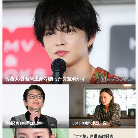
佐藤大樹 台湾土産を贈った先輩明かす
再婚発表 お相手は妊娠中
ラスト30秒で状況一変
「ウマ娘」声優 結婚発表