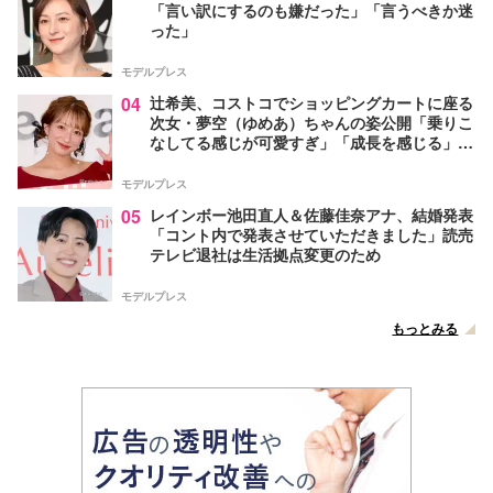
「言い訳にするのも嫌だった」「言うべきか迷
った」
モデルプレス
04
辻希美、コストコでショッピングカートに座る
次女・夢空（ゆめあ）ちゃんの姿公開「乗りこ
なしてる感じが可愛すぎ」「成長を感じる」の
声
モデルプレス
05
レインボー池田直人＆佐藤佳奈アナ、結婚発表
「コント内で発表させていただきました」読売
テレビ退社は生活拠点変更のため
モデルプレス
もっとみる