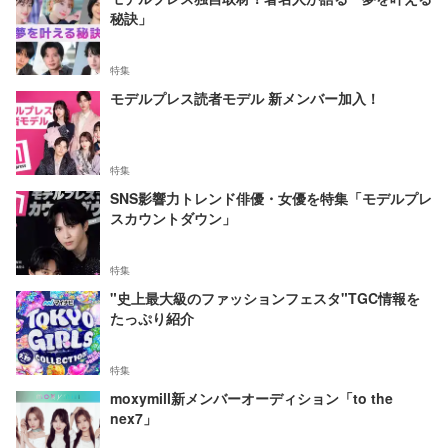
秘訣」
特集
モデルプレス読者モデル 新メンバー加入！
特集
SNS影響力トレンド俳優・女優を特集「モデルプレ
スカウントダウン」
特集
"史上最大級のファッションフェスタ"TGC情報を
たっぷり紹介
特集
moxymill新メンバーオーディション「to the
nex7」