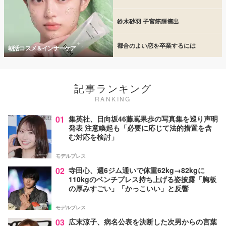
鈴木砂羽 子宮筋腫摘出
都合のよい恋を卒業するには
朝活コスメ＆インナーケア
記事ランキング
RANKING
01
集英社、日向坂46藤嶌果歩の写真集を巡り声明
発表 注意喚起も「必要に応じて法的措置を含
む対応を検討」
モデルプレス
02
寺田心、週6ジム通いで体重62kg→82kgに
110kgのベンチプレス持ち上げる姿披露「胸板
の厚みすごい」「かっこいい」と反響
モデルプレス
03
広末涼子、病名公表を決断した次男からの言葉