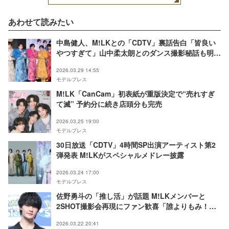
あわせて読みたい
中島健人、M!LKとの「CDTV」裏話告白「皆良い
やつすぎて」山中柔太朗とのダンス撮影秘話も明ら
かに
2026.03.29 14:55
モデルプレス
M!LK「CanCam」初表紙が重版決定で“売れすぎ
て滅” 予約分に続き店頭分も完売
2026.03.25 19:00
モデルプレス
30日放送「CDTV」4時間SP出演アーティスト第2
弾発表 M!LKがスペシャルメドレー披露
2026.03.24 17:00
モデルプレス
佐野勇斗の「推し活」が話題 M!LKメンバーと
2SHOT撮影会再現にファン歓喜「誰よりもみ！る
きーず満喫してる」「解像度が高い」
2026.03.22 20:41