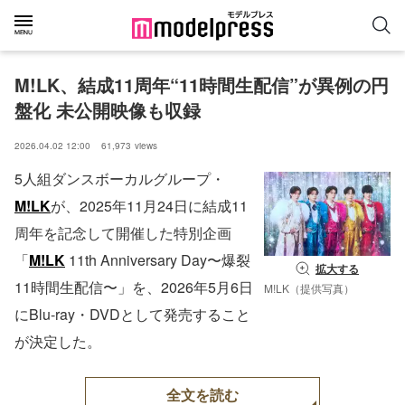
M!LK、結成11周年“11時間生配信”が異例の円
盤化 未公開映像も収録
2026.04.02 12:00
61,973
views
5人組ダンスボーカルグループ・
M!LK
が、2025年11月24日に結成11
周年を記念して開催した特別企画
「
M!LK
11th Anniversary Day〜爆裂
拡大する
11時間生配信〜」を、2026年5月6日
M!LK（提供写真）
にBlu-ray・DVDとして発売すること
が決定した。
全文を読む