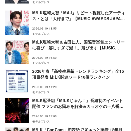
モデルプレス
M!LK塩崎太智「MAJ」リピート視聴したアーティ
ストとは「大好きで」【MUSIC AWARDS JAPAN
2026】
2026.03.19 18:55
モデルプレス
M!LK塩崎太智＆吉田仁人、国際音楽賞エントリー
に喜び「嬉しすぎて滅！」飛び出す【MUSIC
AWARDS JAPAN 2026】
2026.03.19 16:50
モデルプレス
2026年春「高校生最新トレンドランキング」全15
項目発表 M!LK関連ワード10個ランクイン
2026.03.19 11:29
モデルプレス
M!LK冠番組「M!LKじゃん！」番組初のイベント
開催 ファンのお悩みを解決＆カラオケの十八番熱
唱も
2026.03.18 17:00
モデルプレス
M!LK「CanCam」初表紙でぎゅっと密着 12年目