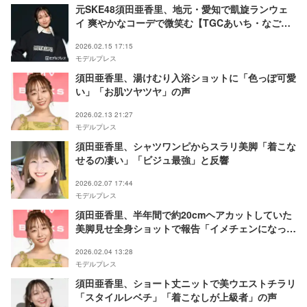
元SKE48須田亜香里、地元・愛知で凱旋ランウェ
イ 爽やかなコーデで微笑む【TGCあいち・なごや
2026】
2026.02.15 17:15
モデルプレス
須田亜香里、湯けむり入浴ショットに「色っぽ可愛
い」「お肌ツヤツヤ」の声
2026.02.13 21:27
モデルプレス
須田亜香里、シャツワンピからスラリ美脚「着こな
せるの凄い」「ビジュ最強」と反響
2026.02.07 17:44
モデルプレス
須田亜香里、半年間で約20cmヘアカットしていた
美脚見せ全身ショットで報告「イメチェンになって
ました」
2026.02.04 13:28
モデルプレス
須田亜香里、ショート丈ニットで美ウエストチラリ
「スタイルレベチ」「着こなしが上級者」の声