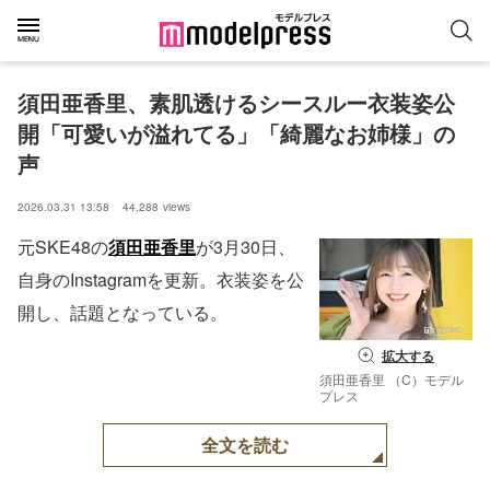
須田亜香里、素肌透けるシースルー衣装姿公
開「可愛いが溢れてる」「綺麗なお姉様」の
声
2026.03.31 13:58
44,288
views
元SKE48の
須田亜香里
が3月30日、
自身のInstagramを更新。衣装姿を公
開し、話題となっている。
拡大する
須田亜香里 （C）モデル
プレス
全文を読む