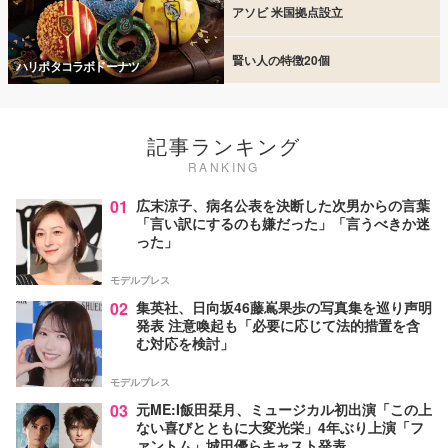
アソビ 米国拠点設立
賢い人の特徴20個
ハリポタコラボドーナツ
記事ランキング
RANKING
01
広末涼子、病名公表を決断した次男からの言葉
「言い訳にするのも嫌だった」「言うべきか迷
った」
モデルプレス
02
集英社、日向坂46藤嶌果歩の写真集を巡り声明
発表 注意喚起も「必要に応じて法的措置を含
む対応を検討」
モデルプレス
03
元ME:I飯田栞月、ミュージカル初出演「この上
ない喜びとともに大変光栄」4年ぶり上演「フ
ァントム」城田優らキャスト発表