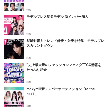
特集
モデルプレス読者モデル 新メンバー加入！
特集
SNS影響力トレンド俳優・女優を特集「モデルプレ
スカウントダウン」
特集
"史上最大級のファッションフェスタ"TGC情報を
たっぷり紹介
特集
moxymill新メンバーオーディション「to the
nex7」
特集