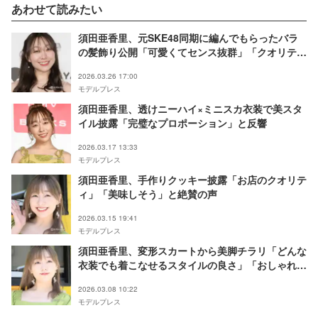
あわせて読みたい
須田亜香里、元SKE48同期に編んでもらったバラ
の髪飾り公開「可愛くてセンス抜群」「クオリティ
高い」と反響
2026.03.26 17:00
モデルプレス
須田亜香里、透けニーハイ×ミニスカ衣装で美スタ
イル披露「完璧なプロポーション」と反響
2026.03.17 13:33
モデルプレス
須田亜香里、手作りクッキー披露「お店のクオリテ
ィ」「美味しそう」と絶賛の声
2026.03.15 19:41
モデルプレス
須田亜香里、変形スカートから美脚チラリ「どんな
衣装でも着こなせるスタイルの良さ」「おしゃれ」
と反響
2026.03.08 10:22
モデルプレス