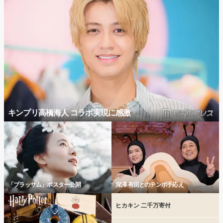
キンプリ高橋海人 コラボ実現に感激
「ブラッサム」ポスター公開
深澤 有田とのテンポ手応え
ヒカキン 二千万寄付