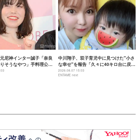
元尼神インター誠子「奈良
中川翔子、双子育児中に見つけた"小さ
りそうなやつ」手料理公開
な幸せ"を報告「久々に40キロ台に戻れ
のセンスが抜群」「こんが
た」
:03
2026.08.07 15:03
ENTAME next
最高」と反響