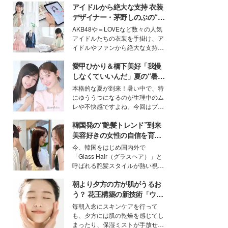
アイドルから絶大な支持 衣装
デザイナー・茅野しのぶの“可
愛い”を作る美学＜「シチズン
AKB48や＝LOVEなど数々の人気
クロスシー」インタビュー＞
アイドルたちの衣装を手掛け、ア
イドルやファンから絶大な支持を
得る、株式会社オサレカンパニー
愛甲ひかり＆橋下美好「我慢
取締役兼クリエイティブディレク
ター・茅野しのぶ。一人ひとりの
しなくていいんだ」夏の“暑さ
個性に寄り添い、魅力を引き出す
対策”の新しい選択肢とは？
本格的な夏が到来！暑い中で、特
衣装作りは、多くの女性たちに勇
にゆううつになるのが生理中のム
気と自信を与え続けている。
レや不快感ですよね。今回はプラ
イベートでも仲良しで旅行好きな
韓国発の“艶髪トレンド”到来
モデル・愛甲ひかりさんと橋下美
好さんを迎えて本音で女子会トー
美容好きの女性の自信を育む
ク。猛暑のお出かけを快適に過ご
「ヘアケア事情」って？
今、韓国をはじめ国内外で
すヒントや、2人が感動した夏の
「Glass Hair（グラスヘア）」と
生理の新常識にも迫りました。
呼ばれる艶髪スタイルが熱い視線
を集めています。メイクやファッ
朝より夕方の方が肌がうるお
ションの完成度を高めるベースと
して、“髪そのものの美しさ”に改
う？ 花王構築の新技術「ウォ
めて注目する人が増えている様
ーターキャプチャリングスキ
毎朝入念にスキンケアを行って
子。今回は、そんな憧れの艶やか
ン（捕水肌）」がスキンケア
も、夕方には肌の乾燥を感じてし
な髪を日常で叶える、美容好きの
の常識を変える予感
まったり、保湿ミストが手放せな