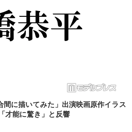
合間に描いてみた」出演映画原作イラス
「才能に驚き」と反響
Loaded
:
87.03%