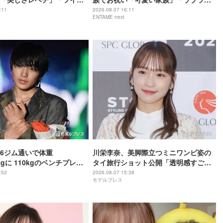
」の声
ですね」の声
:11
2026.08.07 16:11
ENTAME next
6ジム通いで体重
川栄李奈、美脚際立つミニワンピ姿の
2kgに 110kgのベンチプレス
タイ旅行ショット公開「透明感すご
姿披露「胸板の厚みすご
い」「脚が真っ直ぐで綺麗」
:52
2026.08.07 15:38
モデルプレス
こいい」と反響