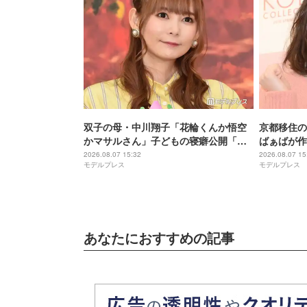
双子の母・中川翔子「花輪くんか悟空
京都移住の
かマサルさん」子どもの寝癖公開「芸
ばぁばが作
術的」「クセが強い」と反響
「アレンジ
2026.08.07 15:32
2026.08.07 15
モデルプレス
モデルプレス
り焼き色が
あなたにおすすめの記事