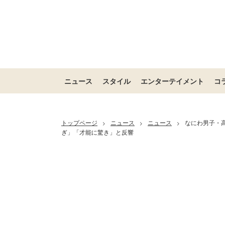
ニュース
スタイル
エンターテイメント
コ
トップページ
ニュース
ニュース
なにわ男子・
>
>
>
ぎ」「才能に驚き」と反響