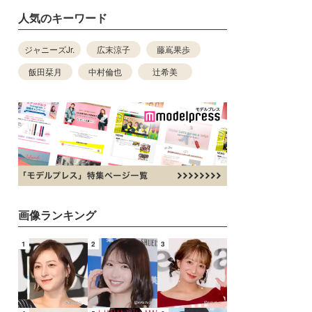
人気のキーワード
ジャニーズJr.
広末涼子
藤嶌果歩
飯田栞月
中村倫也
辻希美
画像ランキング
1
2
3