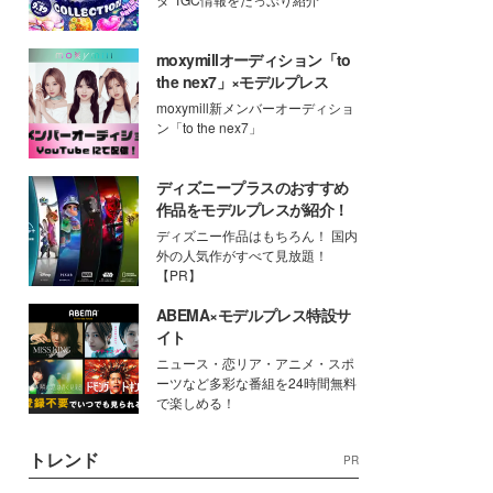
moxymillオーディション「to
the nex7」×モデルプレス
moxymill新メンバーオーディショ
ン「to the nex7」
ディズニープラスのおすすめ
作品をモデルプレスが紹介！
ディズニー作品はもちろん！ 国内
外の人気作がすべて見放題！
【PR】
ABEMA×モデルプレス特設サ
イト
ニュース・恋リア・アニメ・スポ
ーツなど多彩な番組を24時間無料
で楽しめる！
トレンド
PR