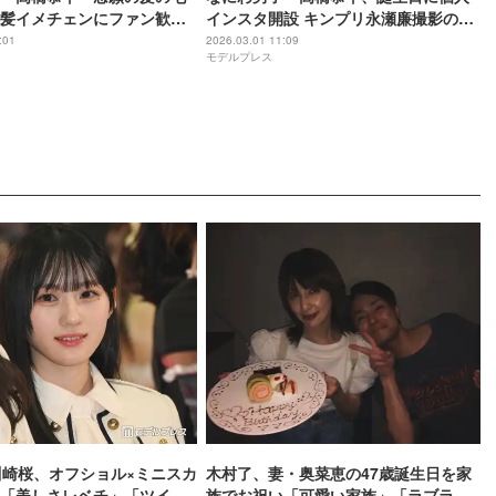
髪イメチェンにファン歓喜
インスタ開設 キンプリ永瀬廉撮影のア
遇したBE:FIRSTメンバーと
イコンも公開「待ってました」「イケ
:01
2026.03.01 11:09
モデルプレス
ぽさ増した」「美容師デビ
メンすぎる」と反響殺到
」
川崎桜、オフショル×ミニスカ
木村了、妻・奥菜恵の47歳誕生日を家
「美しさレベチ」「ツイン
族でお祝い「可愛い家族」「ラブラブ