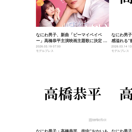
なにわ男子、新曲「ビーマイベイベ
なにわ男子
ー」高橋恭平主演映画主題歌に決定 予
感溢れる“
告＆追加キャストも解禁【山口くんは
喜「デート
2026.03.19 07:00
2026.03.14 13
モデルプレス
モデルプレス
ワルくない】
せてない」
なにわ男子・高橋恭平、街中“おかいも
なにわ男子