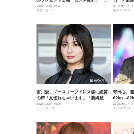
らったら嬉しい」と反響
テール最高
2026.08.07 16:32
2026.08.07 16
モデルプレス
モデルプレス
吉川愛、ノースリーブドレス姿に絶賛
寺田心、週
の声「見惚れちゃいます」「肌綺麗す
62kg→8
ぎる」
持ち上げる
2026.08.07 16:07
2026.08.07 15
モデルプレス
モデルプレス
い」「かっ