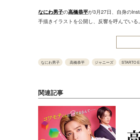
なにわ男子
の
高橋恭平
が3月27日、自身のIn
手描きイラストを公開し、反響を呼んでいる
なにわ男子
高橋恭平
ジャニーズ
STARTO 
関連記事