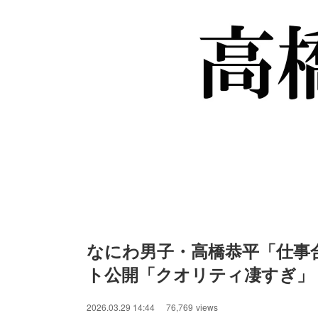
なにわ男子・高橋恭平「仕事
ト公開「クオリティ凄すぎ」
/
Unmute
2026.03.29 14:44
76,769
views