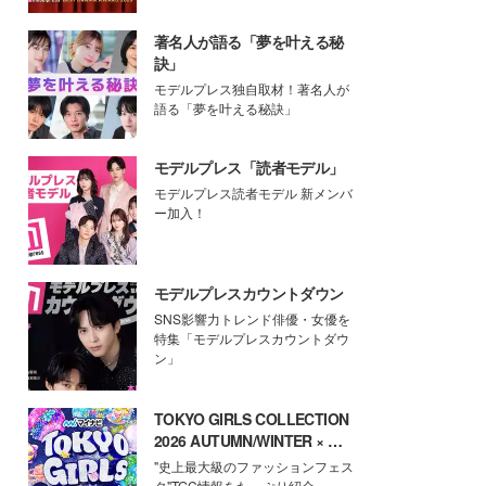
著名人が語る「夢を叶える秘
訣」
モデルプレス独自取材！著名人が
語る「夢を叶える秘訣」
モデルプレス「読者モデル」
モデルプレス読者モデル 新メンバ
ー加入！
モデルプレスカウントダウン
SNS影響力トレンド俳優・女優を
特集「モデルプレスカウントダウ
ン」
TOKYO GIRLS COLLECTION
2026 AUTUMN/WINTER × モ
デルプレス
"史上最大級のファッションフェス
タ"TGC情報をたっぷり紹介