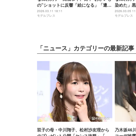
の”ショットに反響「絵になる」「遭遇
染めた」黒
したい」FANTASTICS中島颯太も反応
美容室で遭
2026.03.11 18:11
2026.03.05 11
モデルプレス
モデルプレス
は「大人っ
ューしてる
「ニュース」カテゴリーの最新記事
双子の母・中川翔子、松村沙友理から
乃木坂46
のプレゼント公開「センス抜群」「も
コーデ披露