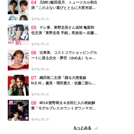
04
元ME:I飯田栞月、ミュージカル初出
演「この上ない喜びとともに大変光栄」
4年ぶり上演「ファントム」城田優らキ
ャスト発表
モデルプレス
05
テレ東、東野圭吾さん追悼 亀梨和
也主演「東野圭吾 手紙」再放送へ 佐藤隆
太・本田翼・中村倫也ら出演
モデルプレス
06
辻希美、コストコでショッピングカ
ートに座る次女・夢空（ゆめあ）ちゃん
の姿公開「乗りこなしてる感じが可愛す
ぎ」「成長を感じる」の声
モデルプレス
07
織田裕二主演「踊る大捜査線
N.E.W.」趣里・増田貴久・佐藤二朗ら新
メンバー紹介映像解禁 各キャラクター象
徴する“謎のキーワード”も
モデルプレス
08
M!LK曽野舜太＆吉田仁人の表紙解
禁「モデルプレスカウントダウンマガジ
ン」巻頭に登場
モデルプレス
もっとみる