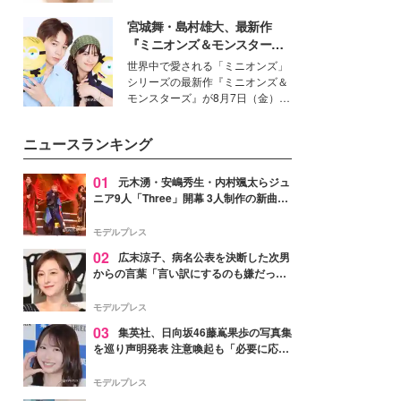
女性たちのヘアケア事情を紹介し
いという読者も多いのでは？そん
ます。
宮城舞・島村雄大、最新作
な美容の常識を大きく変える可能
性を秘めた、革新的な「Water
『ミニオンズ＆モンスター
Capturing Skin（ウォーターキャ
ズ』の魅力熱弁 ハチャメチャ
世界中で愛される「ミニオンズ」
プチャリングスキン：捕水肌）」
だけじゃない“友情と絆”に感
シリーズの最新作『ミニオンズ＆
技術を、花王が構築した。
動
モンスターズ』が8月7日（金）に
公開。モデルプレスでは、“大のミ
ニオン好き”という共通点を持つモ
ニュースランキング
デルの宮城舞と島村雄大の特別対
談をお届け！それぞれの視点か
ら、今作ならではの魅力や予想外
01
元木湧・安嶋秀生・内村颯太らジュ
の感動をもたらす奥深いストーリ
ニア9人「Three」開幕 3人制作の新曲＆
ーについて熱く語り合ってもらっ
手描きセットに込めた想い「もっと前に
た。
進んで夢を掴みたい」【ゲネプロレポ】
モデルプレス
02
広末涼子、病名公表を決断した次男
からの言葉「言い訳にするのも嫌だっ
た」「言うべきか迷った」
モデルプレス
03
集英社、日向坂46藤嶌果歩の写真集
を巡り声明発表 注意喚起も「必要に応じ
て法的措置を含む対応を検討」
モデルプレス