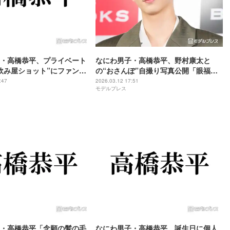
・高橋恭平、プライベート
なにわ男子・高橋恭平、野村康太と
飲み屋ショット”にファン歓
の“おさんぽ”自撮り写真公開「眼福」
してるみたい」「オーラ隠
「イケメン同士の絡みありがたい」と
:47
2026.03.12 17:51
モデルプレス
ファン悶絶
・高橋恭平「念願の髪の毛
なにわ男子・高橋恭平、誕生日に個人