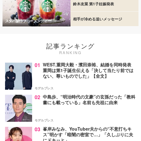
鈴木友菜 第1子妊娠発表
相手が冷める追いメッセージ
スタバ新作フローズンティー
記事ランキング
RANKING
01
WEST.重岡大毅・濱田崇裕、結婚を同時発表
重岡は第1子誕生伝える「決して当たり前では
ない、尊いものでした」【全文】
モデルプレス
02
中島歩、“明治時代の文豪”の玄孫だった「教科
書にも載っている」名前も先祖に由来
モデルプレス
03
峯岸みなみ、YouTuber夫からの“不意打ちキ
ス”明かす「暗闇の密室で…」「久しぶりに夫
にドキッと」