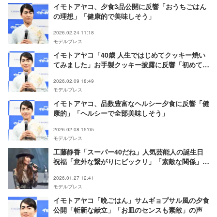
イモトアヤコ、夕食3品公開に反響「おうちごはん
の理想」「健康的で美味しそう」
2026.02.24 11:18
モデルプレス
イモトアヤコ「40歳 人生ではじめてクッキー焼い
てみました」お手製クッキー披露に反響「初めてと
は思えない出来栄え」「食べてみたい」
2026.02.09 18:49
モデルプレス
イモトアヤコ、品数豊富なヘルシー夕食に反響「健
康的」「ヘルシーで全部美味しそう」
2026.02.08 15:05
モデルプレス
工藤静香「スーパー40だね」人気芸能人の誕生日
祝福「意外な繋がりにビックリ」「素敵な関係」反
響続々
2026.01.27 12:41
モデルプレス
イモトアヤコ「晩ごはん」サムギョプサル風の夕食
公開「斬新な献立」「お皿のセンスも素敵」の声