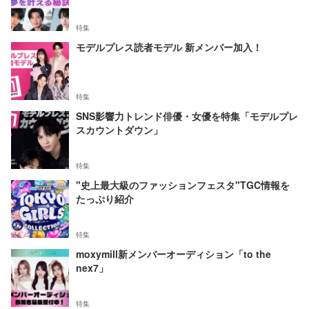
特集
モデルプレス読者モデル 新メンバー加入！
特集
SNS影響力トレンド俳優・女優を特集「モデルプレ
スカウントダウン」
特集
"史上最大級のファッションフェスタ"TGC情報を
たっぷり紹介
特集
moxymill新メンバーオーディション「to the
nex7」
特集