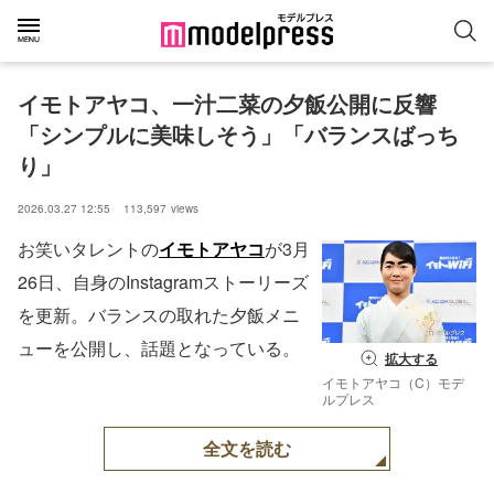
イモトアヤコ、一汁二菜の夕飯公開に反響
「シンプルに美味しそう」「バランスばっち
り」
2026.03.27 12:55
113,597
views
お笑いタレントの
イモトアヤコ
が3月
26日、自身のInstagramストーリーズ
を更新。バランスの取れた夕飯メニ
ューを公開し、話題となっている。
拡大する
イモトアヤコ（C）モデ
ルプレス
全文を読む