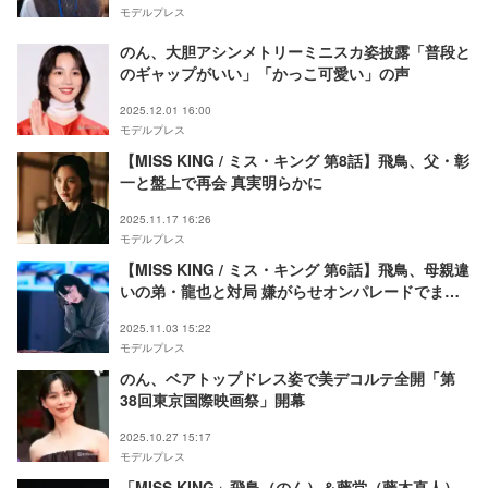
モデルプレス
のん、大胆アシンメトリーミニスカ姿披露「普段と
のギャップがいい」「かっこ可愛い」の声
2025.12.01 16:00
モデルプレス
【MISS KING / ミス・キング 第8話】飛鳥、父・彰
一と盤上で再会 真実明らかに
2025.11.17 16:26
モデルプレス
【MISS KING / ミス・キング 第6話】飛鳥、母親違
いの弟・龍也と対局 嫌がらせオンパレードでまさ
かの苦戦？
2025.11.03 15:22
モデルプレス
のん、ベアトップドレス姿で美デコルテ全開「第
38回東京国際映画祭」開幕
2025.10.27 15:17
モデルプレス
「MISS KING」飛鳥（のん）＆藤堂（藤木直人）