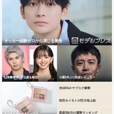
サッカー経験ゼロから演じる覚悟
山本舞香 第1子出産を報告
小栗5年ぶり民放レギュラー
光GENJI サブスク解禁
岩田＆イモトが巨大地上絵
星座別8月の運勢ランキング
キーホルダー付きシャドウ