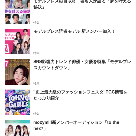
モデルプレス独自取材！著名人が語る「夢を叶える
秘訣」
特集
モデルプレス読者モデル 新メンバー加入！
特集
SNS影響力トレンド俳優・女優を特集「モデルプレ
スカウントダウン」
特集
"史上最大級のファッションフェスタ"TGC情報を
たっぷり紹介
特集
moxymill新メンバーオーディション「to the
nex7」