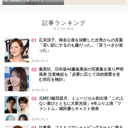
記事ランキング
RANKING
01
広末涼子、病名公表を決断した次男からの言葉
「言い訳にするのも嫌だった」「言うべきか迷
った」
モデルプレス
02
集英社、日向坂46藤嶌果歩の写真集を巡り声明
発表 注意喚起も「必要に応じて法的措置を含
む対応を検討」
モデルプレス
03
元ME:I飯田栞月、ミュージカル初出演「この上
ない喜びとともに大変光栄」4年ぶり上演「フ
ァントム」城田優らキャスト発表
モデルプレス
04
辻希美、コストコでショッピングカートに座る