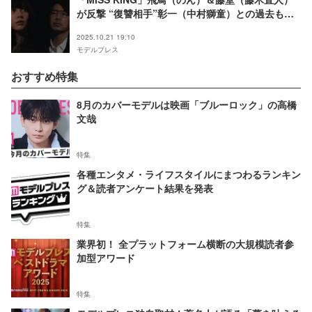
が反撃 “復讐相手”彰一（中村獅童）との過去も明
らかに
2025.10.21 19:10
モデルプレス
おすすめ特集
8月のカバーモデルは映画「ブルーロック」の高橋
文哉
特集
各種エンタメ・ライフスタイルにまつわるランキン
グ＆読者アンケート結果を発表
特集
業界初！ 全プラットフォーム横断の大規模読者参
加型アワード
特集