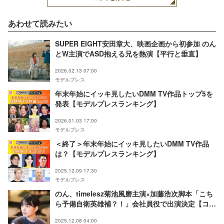
あわせて読みたい
SUPER EIGHT安田章大、映画企画から初参加 のん
とW主演でASD抱える兄を熱演【平行と垂直】
2026.02.13 07:00
モデルプレス
年末年始にイッキ見したいDMM TV作品トップ5を
発表【モデルプレスランキング】
2026.01.03 17:00
モデルプレス
＜終了＞年末年始にイッキ見したいDMM TV作品
は？【モデルプレスランキング】
2025.12.09 17:30
モデルプレス
のん、timelesz菊池風磨主演×加藤浩次脚本「こち
ら予備自衛英雄補？！」会社員役で出演決定【コメ
ント】
2025.12.08 04:00