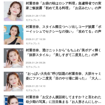
村重杏奈「お袋の味はロシア料理」急遽帰省での実
家ご飯披露「初めて見る料理」「お店みたい」の声
2026.01.29 17:05
モデルプレス
村重杏奈、スタイル際立つヘソ出しコーデ披露「ボ
ーイッシュでセクシーなの強い」「攻めてる」の声
2026.01.27 16:39
モデルプレス
村重杏奈、透けニットから“もちふわ”美ボディ輝く
「抜群スタイル」「美しすぎて二度見した」の声
2026.01.24 09:26
モデルプレス
“おっぱい大先生”呼び話題の村重杏奈、大胆キャミ
姿にファン二度見「目のやり場に困った」「大人の
雰囲気」
2026.01.23 14:10
モデルプレス
村重杏奈「お父さん腹話術してますか？と言われた
幼少期の写真」に注目集まる「お人形さんにしか見