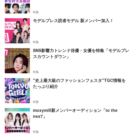
特集
モデルプレス読者モデル 新メンバー加入！
特集
SNS影響力トレンド俳優・女優を特集「モデルプレ
スカウントダウン」
特集
"史上最大級のファッションフェスタ"TGC情報を
たっぷり紹介
特集
moxymill新メンバーオーディション「to the
nex7」
特集