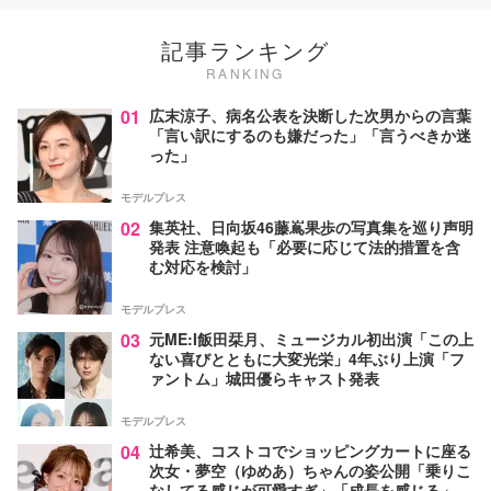
記事ランキング
RANKING
01
広末涼子、病名公表を決断した次男からの言葉
「言い訳にするのも嫌だった」「言うべきか迷
った」
モデルプレス
02
集英社、日向坂46藤嶌果歩の写真集を巡り声明
発表 注意喚起も「必要に応じて法的措置を含
む対応を検討」
モデルプレス
03
元ME:I飯田栞月、ミュージカル初出演「この上
ない喜びとともに大変光栄」4年ぶり上演「フ
ァントム」城田優らキャスト発表
モデルプレス
04
辻希美、コストコでショッピングカートに座る
次女・夢空（ゆめあ）ちゃんの姿公開「乗りこ
なしてる感じが可愛すぎ」「成長を感じる」の