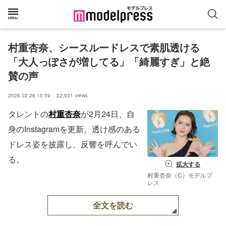
村重杏奈、シースルードレスで素肌透ける
「大人っぽさが増してる」「綺麗すぎ」と絶
賛の声
2026.02.26 10:59
22,931
views
タレントの
村重杏奈
が2月24日、自
身のInstagramを更新。透け感のある
ドレス姿を披露し、反響を呼んでい
る。
拡大する
村重杏奈（C）モデルプ
レス
全文を読む