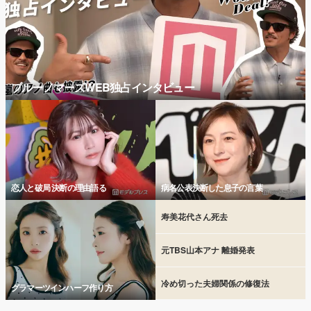
ブルーノマーズWEB独占インタビュー
恋人と破局 決断の理由語る
病名公表決断した息子の言葉
寿美花代さん死去
元TBS山本アナ 離婚発表
冷め切った夫婦関係の修復法
グラマーツインハーフ作り方