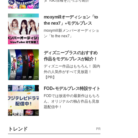
moxymillオーディション「to
the nex7」×モデルプレス
moxymill新メンバーオーディショ
ン「to the nex7」
ディズニープラスのおすすめ
作品をモデルプレスが紹介！
ディズニー作品はもちろん！ 国内
外の人気作がすべて見放題！
【PR】
FOD×モデルプレス特設サイト
FODでは放送中の最新作はもちろ
ん、オリジナルの独占作品も見放
題配信中！
トレンド
PR