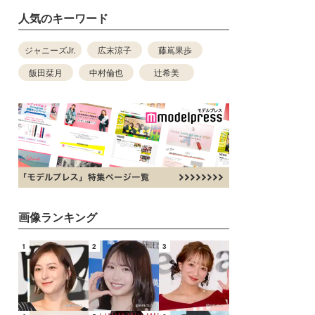
人気のキーワード
ジャニーズJr.
広末涼子
藤嶌果歩
飯田栞月
中村倫也
辻希美
画像ランキング
1
2
3