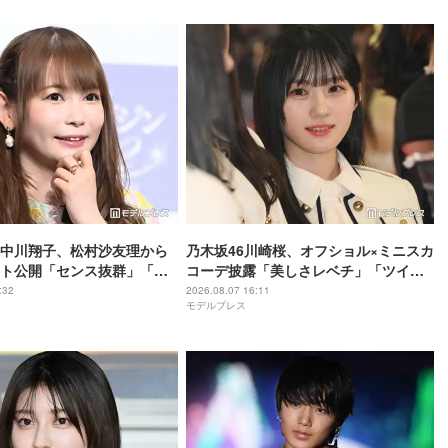
中川翔子、松村沙友理から
乃木坂46川崎桜、オフショル×ミニスカ
ト公開「センス抜群」「も
コーデ披露「美しさレベチ」「ツイン
しい」と反響
テール最高」の声
:32
2026.08.07 16:11
モデルプレス