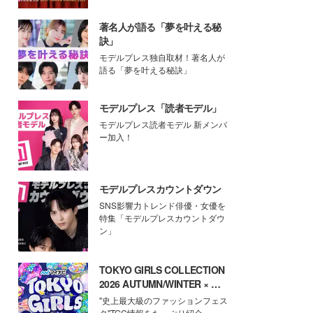
著名人が語る「夢を叶える秘
訣」
モデルプレス独自取材！著名人が
語る「夢を叶える秘訣」
モデルプレス「読者モデル」
モデルプレス読者モデル 新メンバ
ー加入！
モデルプレスカウントダウン
SNS影響力トレンド俳優・女優を
特集「モデルプレスカウントダウ
ン」
TOKYO GIRLS COLLECTION
2026 AUTUMN/WINTER × モ
デルプレス
"史上最大級のファッションフェス
タ"TGC情報をたっぷり紹介