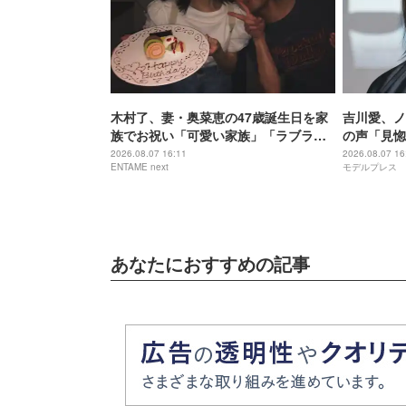
木村了、妻・奥菜恵の47歳誕生日を家
吉川愛、ノ
族でお祝い「可愛い家族」「ラブラブ
の声「見惚
ですね」の声
ぎる」
2026.08.07 16:11
2026.08.07 16
ENTAME next
モデルプレス
あなたにおすすめの記事