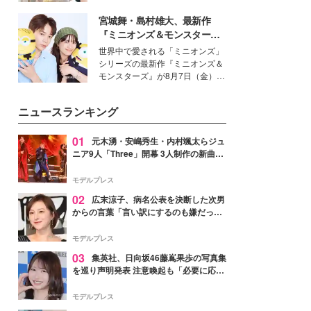
を集めています。メイクやファッ
宮城舞・島村雄大、最新作
ションの完成度を高めるベースと
して、“髪そのものの美しさ”に改
『ミニオンズ＆モンスター
めて注目する人が増えている様
ズ』の魅力熱弁 ハチャメチャ
世界中で愛される「ミニオンズ」
子。今回は、そんな憧れの艶やか
だけじゃない“友情と絆”に感
シリーズの最新作『ミニオンズ＆
な髪を日常で叶える、美容好きの
動
モンスターズ』が8月7日（金）に
女性たちのヘアケア事情を紹介し
公開。モデルプレスでは、“大のミ
ます。
ニオン好き”という共通点を持つモ
ニュースランキング
デルの宮城舞と島村雄大の特別対
談をお届け！それぞれの視点か
ら、今作ならではの魅力や予想外
01
元木湧・安嶋秀生・内村颯太らジュ
の感動をもたらす奥深いストーリ
ニア9人「Three」開幕 3人制作の新曲＆
ーについて熱く語り合ってもらっ
手描きセットに込めた想い「もっと前に
た。
進んで夢を掴みたい」【ゲネプロレポ】
モデルプレス
02
広末涼子、病名公表を決断した次男
からの言葉「言い訳にするのも嫌だっ
た」「言うべきか迷った」
モデルプレス
03
集英社、日向坂46藤嶌果歩の写真集
を巡り声明発表 注意喚起も「必要に応じ
て法的措置を含む対応を検討」
モデルプレス