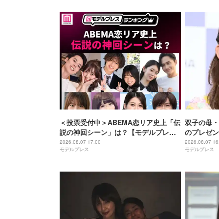
＜投票受付中＞ABEMA恋リア史上「伝
双子の母・
説の神回シーン」は？【モデルプレス
のプレゼン
ランキング】
らったら嬉
2026.08.07 17:00
2026.08.07 16
モデルプレス
モデルプレス