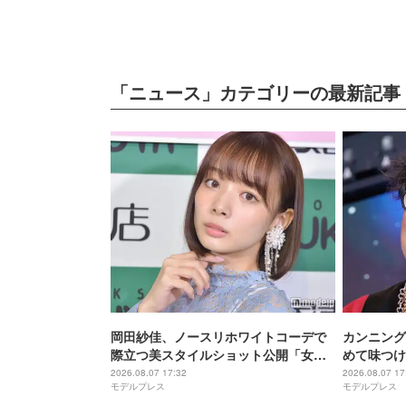
てるのすご
「ニュース」カテゴリーの最新記事
岡田紗佳、ノースリホワイトコーデで
カンニング
際立つ美スタイルショット公開「女
めて味つけ
神」「目の保養」の声
ュームすご
2026.08.07 17:32
2026.08.07 17
モデルプレス
モデルプレス
る」の声