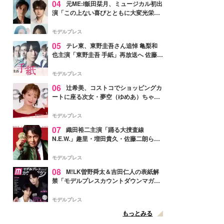
04
元ME:I飯田栞月、ミュージカル初出
演「この上ない喜びとともに大変光栄」
4年ぶり上演「ファントム」城田優らキ
ャスト発表
モデルプレス
05
テレ東、東野圭吾さん追悼 亀梨和
也主演「東野圭吾 手紙」再放送へ 佐藤隆
太・本田翼・中村倫也ら出演
モデルプレス
06
辻希美、コストコでショッピングカ
ートに座る次女・夢空（ゆめあ）ちゃん
の姿公開「乗りこなしてる感じが可愛す
ぎ」「成長を感じる」の声
モデルプレス
07
織田裕二主演「踊る大捜査線
N.E.W.」趣里・増田貴久・佐藤二朗ら新
メンバー紹介映像解禁 各キャラクター象
徴する“謎のキーワード”も
モデルプレス
08
M!LK曽野舜太＆吉田仁人の表紙解
禁「モデルプレスカウントダウンマガジ
ン」巻頭に登場
モデルプレス
もっとみる