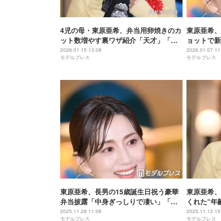
4児の母・東原亜希、弁当用卵焼きのカ
東原亜希、
ット数増やす裏ワザ紹介「天才」「ナ
ョットで新
イスアイデアすぎる」と反響
「身長差も
2026.01.15 13:08
2026.01.07 11
モデルプレス
モデルプレス
東原亜希、長男の15歳誕生日祝う豪華
東原亜希、
弁当披露「中身ぎっしりで凄い」「喜
くれた“年
びそう」の声
開「売り物
2025.11.28 11:06
2025.11.12 15
モデルプレス
モデルプレス