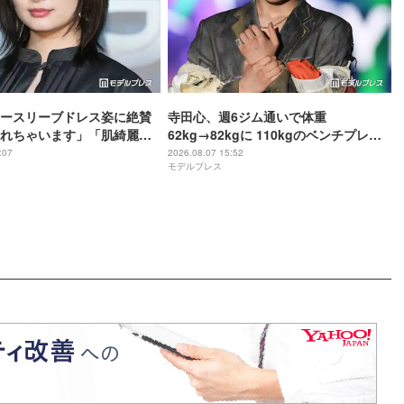
ースリーブドレス姿に絶賛
寺田心、週6ジム通いで体重
れちゃいます」「肌綺麗す
62kg→82kgに 110kgのベンチプレス
持ち上げる姿披露「胸板の厚みすご
:07
2026.08.07 15:52
モデルプレス
い」「かっこいい」と反響