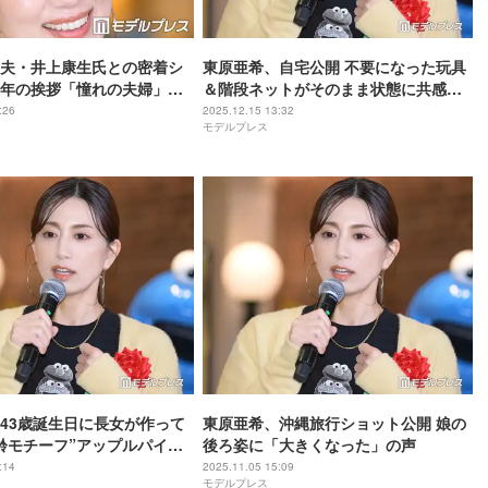
夫・井上康生氏との密着シ
東原亜希、自宅公開 不要になった玩具
年の挨拶「憧れの夫婦」
＆階段ネットがそのまま状態に共感相
素敵」と反響
次ぐ「分かる」「うちも同じ」
:26
2025.12.15 13:32
モデルプレス
43歳誕生日に長女が作って
東原亜希、沖縄旅行ショット公開 娘の
齢モチーフ”アップルパイ公
後ろ姿に「大きくなった」の声
レベル」「数字の形になっ
:14
2025.11.05 15:09
モデルプレス