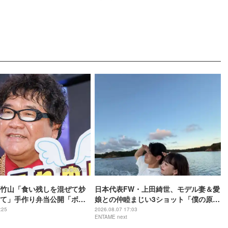
い」と絶賛の声
竹山「食い残しを混ぜて炒
日本代表FW・上田綺世、モデル妻＆愛
て」手作り弁当公開「ボリ
娘との仲睦まじい3ショット「僕の原動
い」「ぎっしり詰まって
力は家族です」
:25
2026.08.07 17:03
ENTAME next