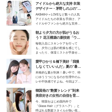
アイドルから絶大な支持 衣装
デザイナー・茅野しのぶの“可
愛い”を作る美学＜「シチズン
AKB48や＝LOVEなど数々の人気
クロスシー」インタビュー＞
アイドルたちの衣装を手掛け、ア
イドルやファンから絶大な支持を
得る、株式会社オサレカンパニー
朝より夕方の方が肌がうるお
取締役兼クリエイティブディレク
ター・茅野しのぶ。一人ひとりの
う？ 花王構築の新技術「ウォ
個性に寄り添い、魅力を引き出す
ーターキャプチャリングスキ
毎朝入念にスキンケアを行って
衣装作りは、多くの女性たちに勇
ン（捕水肌）」がスキンケア
も、夕方には肌の乾燥を感じてし
気と自信を与え続けている。
の常識を変える予感
まったり、保湿ミストが手放せな
いという読者も多いのでは？そん
愛甲ひかり＆橋下美好「我慢
な美容の常識を大きく変える可能
性を秘めた、革新的な「Water
しなくていいんだ」夏の“暑さ
Capturing Skin（ウォーターキャ
対策”の新しい選択肢とは？
本格的な夏が到来！暑い中で、特
プチャリングスキン：捕水肌）」
にゆううつになるのが生理中のム
技術を、花王が構築した。
レや不快感ですよね。今回はプラ
イベートでも仲良しで旅行好きな
韓国発の“艶髪トレンド”到来
モデル・愛甲ひかりさんと橋下美
好さんを迎えて本音で女子会トー
美容好きの女性の自信を育む
ク。猛暑のお出かけを快適に過ご
「ヘアケア事情」って？
今、韓国をはじめ国内外で
すヒントや、2人が感動した夏の
「Glass Hair（グラスヘア）」と
生理の新常識にも迫りました。
呼ばれる艶髪スタイルが熱い視線