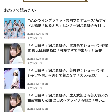
あわせて読みたい
“VAZ×ツインプラネット共同プロデュース”新アイ
ドル始動「めるぷち」センター瀬乃真帆子ら11人
組【「α＋」プロフィール】
2026.01.26 13:36
モデルプレス
「今日好き」瀬乃真帆子、雪景色でショーパン姿披
露 彼氏目線動画に「可愛すぎて声出た」と反響
2026.01.23 16:21
モデルプレス
「今日好き」瀬乃真帆子、美脚輝くショーパン姿
シャツを肩から外して着こなす「大人っぽい」「ス
タイル良すぎ」【学生ランウェイ】
2026.01.17 18:26
モデルプレス
「今日好き」瀬乃真帆子、成人式迎える美人姉との
和装前撮り公開 当日のヘアメイクも担当「尊い姉
妹」「愛情溢れてる」
2026.01.12 13:25