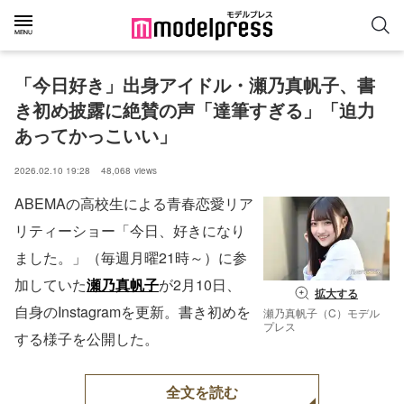
「今日好き」出身アイドル・瀬乃真帆子、書
き初め披露に絶賛の声「達筆すぎる」「迫力
あってかっこいい」
2026.02.10 19:28
48,068
views
ABEMAの高校生による青春恋愛リア
リティーショー「今日、好きになり
ました。」（毎週月曜21時～）に参
加していた
瀬乃真帆子
が2月10日、
拡大する
自身のInstagramを更新。書き初めを
瀬乃真帆子（C）モデル
プレス
する様子を公開した。
全文を読む