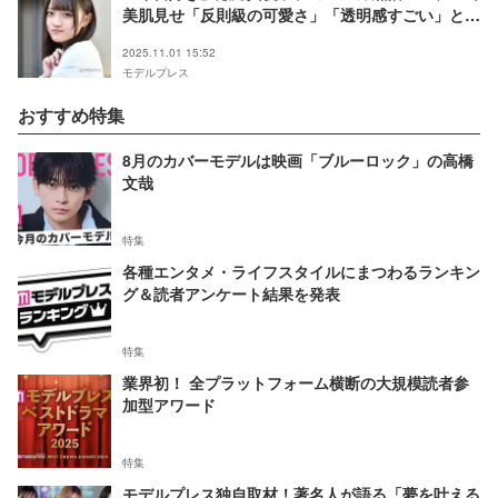
美肌見せ「反則級の可愛さ」「透明感すごい」と反
響
2025.11.01 15:52
モデルプレス
おすすめ特集
8月のカバーモデルは映画「ブルーロック」の高橋
文哉
特集
各種エンタメ・ライフスタイルにまつわるランキン
グ＆読者アンケート結果を発表
特集
業界初！ 全プラットフォーム横断の大規模読者参
加型アワード
特集
モデルプレス独自取材！著名人が語る「夢を叶える