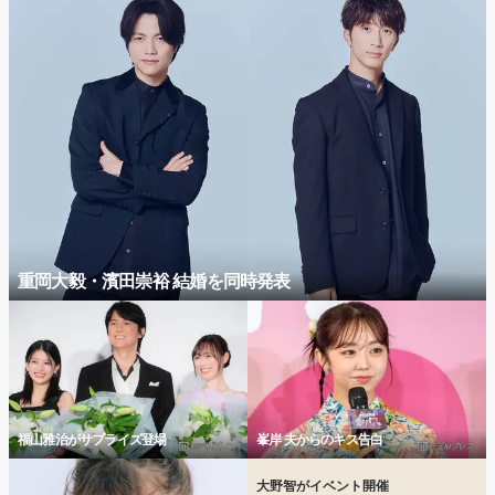
重岡大毅・濱田崇裕 結婚を同時発表
福山雅治がサプライズ登場
峯岸 夫からのキス告白
大野智がイベント開催