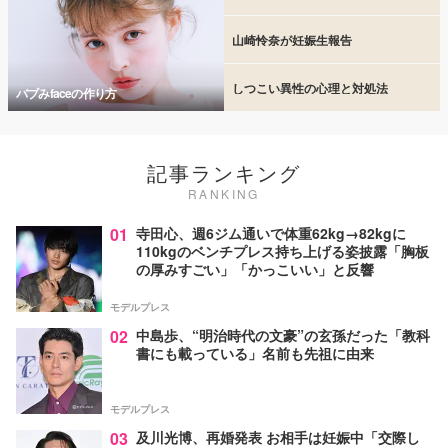
山崎怜奈が妊娠生報告
しつこい異性の心理と対処法
バブみfaceの作り方
記事ランキング
RANKING
01
寺田心、週6ジム通いで体重62kg→82kgに
110kgのベンチプレス持ち上げる姿披露「胸板
の厚みすごい」「かっこいい」と反響
モデルプレス
02
中島歩、“明治時代の文豪”の玄孫だった「教科
書にも載っている」名前も先祖に由来
モデルプレス
03
及川光博、再婚発表 お相手は妊娠中「交際し