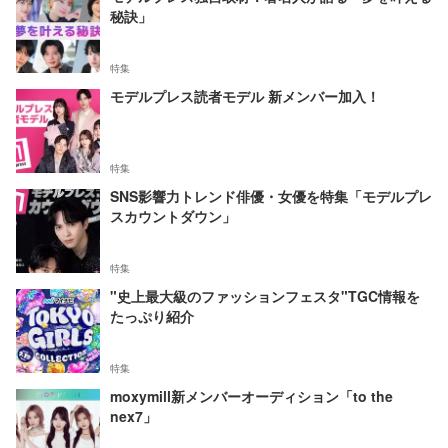
秘訣」
特集
モデルプレス読者モデル 新メンバー加入！
特集
SNS影響力トレンド俳優・女優を特集「モデルプレ
スカウントダウン」
特集
"史上最大級のファッションフェスタ"TGC情報を
たっぷり紹介
特集
moxymill新メンバーオーディション「to the
nex7」