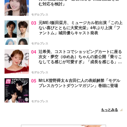
む対応を検討」
モデルプレス
03
元ME:I飯田栞月、ミュージカル初出演「この上
ない喜びとともに大変光栄」4年ぶり上演「フ
ァントム」城田優らキャスト発表
モデルプレス
04
辻希美、コストコでショッピングカートに座る
次女・夢空（ゆめあ）ちゃんの姿公開「乗りこ
なしてる感じが可愛すぎ」「成長を感じる」の
声
モデルプレス
05
M!LK曽野舜太＆吉田仁人の表紙解禁「モデル
プレスカウントダウンマガジン」巻頭に登場
モデルプレス
もっとみる