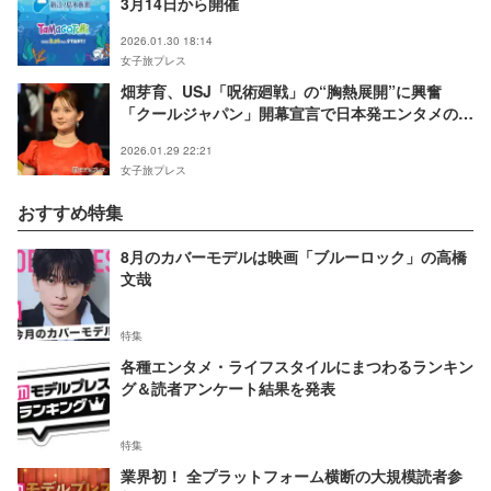
3月14日から開催
2026.01.30 18:14
女子旅プレス
畑芽育、USJ「呪術廻戦」の“胸熱展開”に興奮
「クールジャパン」開幕宣言で日本発エンタメの魅
力発信
2026.01.29 22:21
女子旅プレス
おすすめ特集
8月のカバーモデルは映画「ブルーロック」の高橋
文哉
特集
各種エンタメ・ライフスタイルにまつわるランキン
グ＆読者アンケート結果を発表
特集
業界初！ 全プラットフォーム横断の大規模読者参