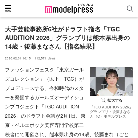
大手芸能事務所6社がドラフト指名「TGC 
AUDITION 2026」グランプリは熊本県出身の
14歳・後藤まなさん【指名結果】
2026.02.01 16:15
112,571
views
ファッションフェスタ「東京ガール
ズコレクション」（以下、TGC）が
プロデュースする、令和時代のスタ
ーを発掘するガールズオーディショ
拡大する
ンプロジェクト「TGC AUDITION
「TGC AUDITION 2026」
グランプリ・後藤まなさ
2026」のドラフト会議が2月1日、東
ん（C）モデルプレス
京・ベルエポック美容専門学校第二
校舎にて開催され、熊本県出身の14歳、後藤まな（ごと