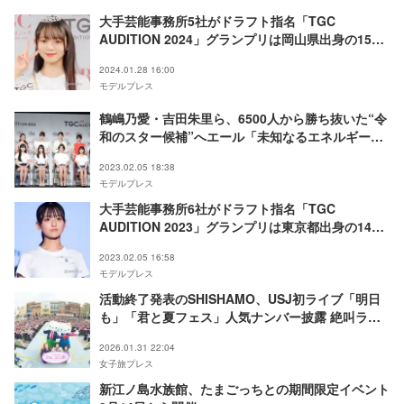
大手芸能事務所5社がドラフト指名「TGC
AUDITION 2024」グランプリは岡山県出身の15
歳・湯淺凜子さん＜指名結果＞
2024.01.28 16:00
モデルプレス
鶴嶋乃愛・吉田朱里ら、6500人から勝ち抜いた“令
和のスター候補”へエール「未知なるエネルギーを
感じる」
2023.02.05 18:38
モデルプレス
大手芸能事務所6社がドラフト指名「TGC
AUDITION 2023」グランプリは東京都出身の14
歳・入江日奈子さん＜指名結果＞
2023.02.05 16:58
モデルプレス
活動終了発表のSHISHAMO、USJ初ライブ「明日
も」「君と夏フェス」人気ナンバー披露 絶叫ライ
ドも満喫
2026.01.31 22:04
女子旅プレス
新江ノ島水族館、たまごっちとの期間限定イベント