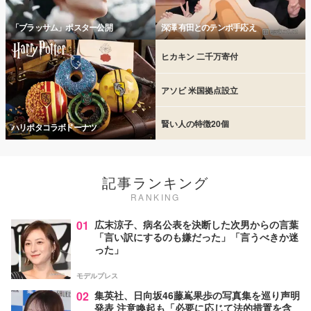
「ブラッサム」ポスター公開
深澤 有田とのテンポ手応え
ヒカキン 二千万寄付
アソビ 米国拠点設立
賢い人の特徴20個
ハリポタコラボドーナツ
記事ランキング
RANKING
01
広末涼子、病名公表を決断した次男からの言葉
「言い訳にするのも嫌だった」「言うべきか迷
った」
モデルプレス
02
集英社、日向坂46藤嶌果歩の写真集を巡り声明
発表 注意喚起も「必要に応じて法的措置を含