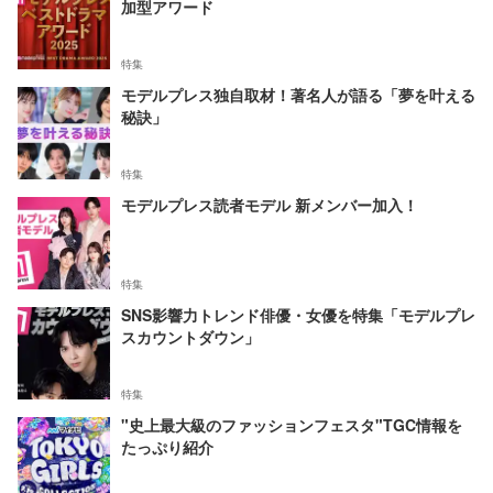
加型アワード
特集
モデルプレス独自取材！著名人が語る「夢を叶える
秘訣」
特集
モデルプレス読者モデル 新メンバー加入！
特集
SNS影響力トレンド俳優・女優を特集「モデルプレ
スカウントダウン」
特集
"史上最大級のファッションフェスタ"TGC情報を
たっぷり紹介