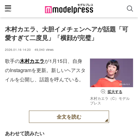
木村カエラ、大胆イメチェンヘアが話題「可
愛すぎて二度見」「横顔が完璧」
2026.01.16 14:20
49,040
views
歌手の
木村カエラ
が1月15日、自身
のInstagramを更新。新しいヘアスタ
イルを公開し、話題を呼んでいる。
拡大する
木村カエラ（C）モデル
プレス
全文を読む
あわせて読みたい