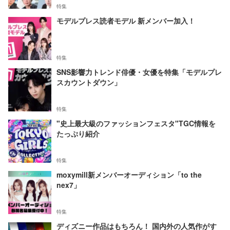
特集
モデルプレス読者モデル 新メンバー加入！
特集
SNS影響力トレンド俳優・女優を特集「モデルプレ
スカウントダウン」
特集
"史上最大級のファッションフェスタ"TGC情報を
たっぷり紹介
特集
moxymill新メンバーオーディション「to the
nex7」
特集
ディズニー作品はもちろん！ 国内外の人気作がす