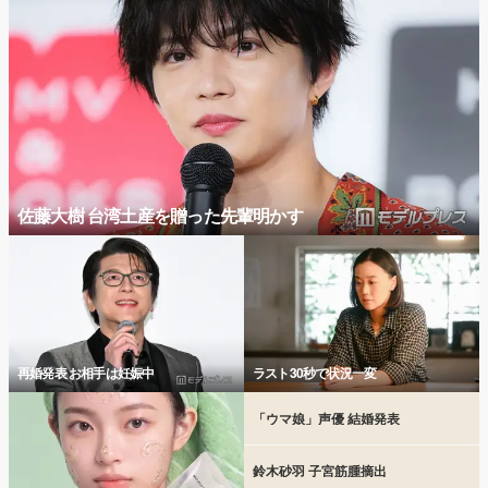
佐藤大樹 台湾土産を贈った先輩明かす
再婚発表 お相手は妊娠中
ラスト30秒で状況一変
「ウマ娘」声優 結婚発表
鈴木砂羽 子宮筋腫摘出