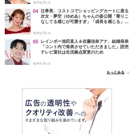
モデルプレス
04
辻希美、コストコでショッピングカートに座る
次女・夢空（ゆめあ）ちゃんの姿公開「乗りこ
なしてる感じが可愛すぎ」「成長を感じる」の
声
モデルプレス
05
レインボー池田直人＆佐藤佳奈アナ、結婚発表
「コント内で発表させていただきました」読売
テレビ退社は生活拠点変更のため
モデルプレス
もっとみる