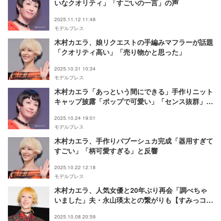
いなクオリティ」「すごいの一言」の声
2025.11.12 11:48
モデルプレス
木村カエラ、娘リクエストの手編みマフラーが話題
「クオリティ高い」「売り物かと思った」
2025.10.31 10:34
モデルプレス
木村カエラ「あっという間にできる」手作りニット
キャップ披露「ポップで可愛い」「センス抜群」と
絶賛の声
2025.10.24 19:01
モデルプレス
木村カエラ、手作りバブーシュカ完成「器用すぎて
すごい」「柄可愛すぎる」と反響
2025.10.22 12:18
モデルプレス
木村カエラ、人気女優と20年ぶり再会「調べちゃ
いました」夫・永山瑛太との繋がりも【すみっコぐ
らし 空の王国とふたりのコ】
2025.10.08 20:59