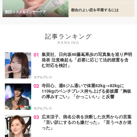
都合のよい恋を卒業するには
朝活コスメ＆インナーケア
記事ランキング
RANKING
01
集英社、日向坂46藤嶌果歩の写真集を巡り声明
発表 注意喚起も「必要に応じて法的措置を含
む対応を検討」
モデルプレス
02
寺田心、週6ジム通いで体重62kg→82kgに
110kgのベンチプレス持ち上げる姿披露「胸板
の厚みすごい」「かっこいい」と反響
モデルプレス
03
広末涼子、病名公表を決断した次男からの言葉
「言い訳にするのも嫌だった」「言うべきか迷
った」