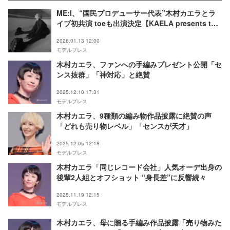
ME:I、“国民プロデューサー代表”木村カエラとラ
イブ初共演 toeも出演決定【KAELA presents the
joint gig “SUPER STARs”】
2026.01.13 12:00
モデルプレス
木村カエラ、ファンへの手編みプレゼント公開「セ
ンス抜群」「神対応」と絶賛
2025.12.10 17:31
モデルプレス
木村カエラ、9種類の編み物作品披露に絶賛の声
「どれも売り物レベル」「センスが天才」
2025.12.05 12:18
モデルプレス
木村カエラ「同じレコード会社」人気オーデ出身の
後輩2人組とオフショット “身長差”に反響続々
2025.11.19 12:15
モデルプレス
木村カエラ、母に贈る手編み作品披露「売り物みた