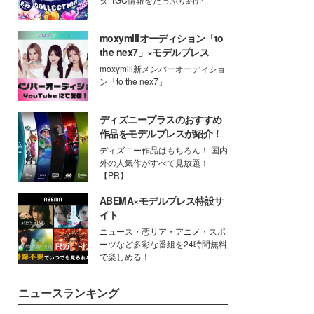
moxymillオーディション「to
the nex7」×モデルプレス
moxymill新メンバーオーディショ
ン「to the nex7」
ディズニープラスのおすすめ
作品をモデルプレスが紹介！
ディズニー作品はもちろん！ 国内
外の人気作がすべて見放題！
【PR】
ABEMA×モデルプレス特設サ
イト
ニュース・恋リア・アニメ・スポ
ーツなど多彩な番組を24時間無料
で楽しめる！
ニュースランキング