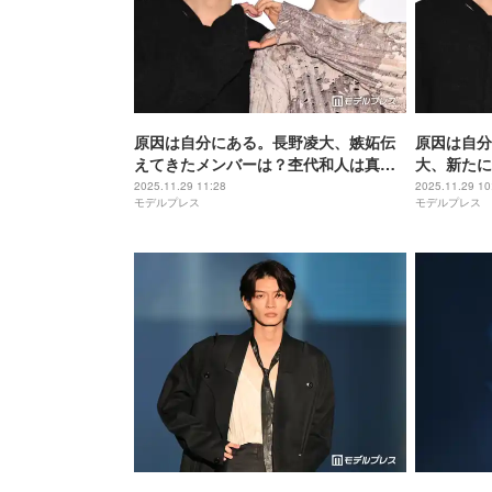
原因は自分にある。長野凌大、嫉妬伝
原因は自分
えてきたメンバーは？杢代和人は真逆
大、新たに
の反応受ける【puzzle】
「一緒にお
2025.11.29 11:28
2025.11.29 10
モデルプレス
モデルプレス
【puzzle