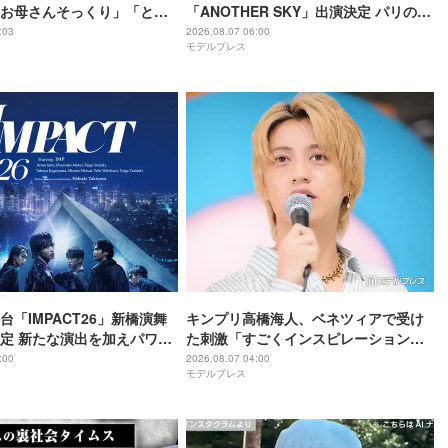
お母さんそっくり」「とん
「ANOTHER SKY」出演決定 パリの所
わいい」
属事務所・祖父母と通った武蔵小山…
:03
2026.08.07 06:00
モデルプレス
それぞれの思い出の地へ
舞台「IMPACT26」新橋演舞
キンプリ高橋海人、ベネツィアで受け
定 新たな演出を加えパワー
た刺激「すごくインスピレーション溢
れる街」
:00
2026.08.07 04:00
モデルプレス