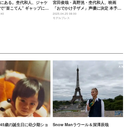
にある。杢代和人、ジャケ
宮田俊哉・高野洸・杢代和人、映画
で“首こてん” ギャップに観
「おでかけ子ザメ」声優に決定 本予告
C2025A/W】
第1弾も解禁
:40
2025.04.25 08:00
モデルプレス
45歳の誕生日に幼少期ショ
Snow Manラウール＆深澤辰哉