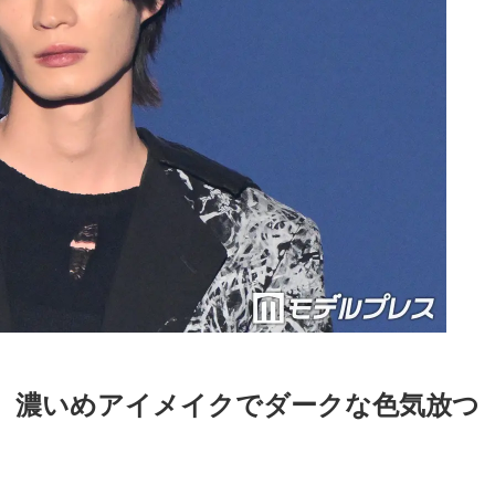
、濃いめアイメイクでダークな色気放つ
Loaded
:
87.03%