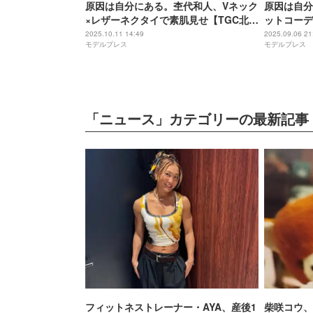
原因は自分にある。杢代和人、Vネック
原因は自分
×レザーネクタイで素肌見せ【TGC北九
ットコーデ
州2025】
客悩殺【TG
2025.10.11 14:49
2025.09.06 21
モデルプレス
モデルプレス
「ニュース」カテゴリーの最新記事
フィットネストレーナー・AYA、産後1
柴咲コウ、