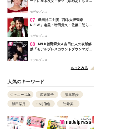
ートに座る次女・夢空（ゆめあ）ちゃん
の姿公開「乗りこなしてる感じが可愛す
ぎ」「成長を感じる」の声
モデルプレス
07
織田裕二主演「踊る大捜査線
N.E.W.」趣里・増田貴久・佐藤二朗ら新
メンバー紹介映像解禁 各キャラクター象
徴する“謎のキーワード”も
モデルプレス
08
M!LK曽野舜太＆吉田仁人の表紙解
禁「モデルプレスカウントダウンマガジ
ン」巻頭に登場
モデルプレス
もっとみる
人気のキーワード
ジャニーズJr.
広末涼子
藤嶌果歩
飯田栞月
中村倫也
辻希美