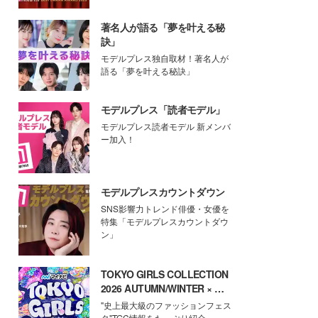
著名人が語る「夢を叶える秘
訣」
モデルプレス独自取材！著名人が
語る「夢を叶える秘訣」
モデルプレス「読者モデル」
モデルプレス読者モデル 新メンバ
ー加入！
モデルプレスカウントダウン
SNS影響力トレンド俳優・女優を
特集「モデルプレスカウントダウ
ン」
TOKYO GIRLS COLLECTION
2026 AUTUMN/WINTER × モ
デルプレス
"史上最大級のファッションフェス
タ"TGC情報をたっぷり紹介