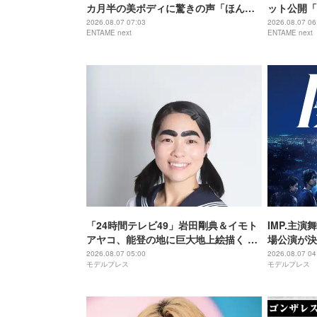
カ月半の美ボディに驚きの声「ほんと
ット公開「
に出産したのー？」
でもなくか
2026.08.07 07:03
2026.08.07 06
ENTAME next
ENTAME next
「24時間テレビ49」岩田剛典＆イモト
IMP.主演
アヤコ、能登の地に巨大地上絵描く 完
場公演が決
成披露にはサプライズアーティストも
アップ
2026.08.07 05:00
2026.08.07 04
モデルプレス
モデルプレス
登場予定