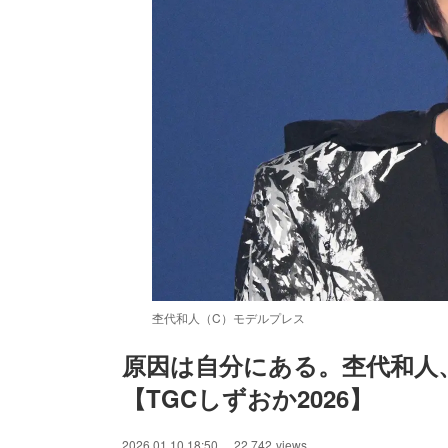
杢代和人（C）モデルプレス
原因は自分にある。杢代和人
【TGCしずおか2026】
/
Unmute
2026.01.10 18:50
22,742
views