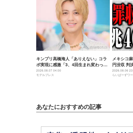
キンプリ高橋海人「ありえない」コラ
メキシコ麻
ボ実現に感激「3、4回生まれ変わって
円没収 判
もできない」
2026.08.07 04:00
2026.08.06 23
モデルプレス
らいばーずワー
あなたにおすすめの記事