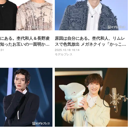
にある。杢代和人＆長野凌
原因は自分にある。杢代和人、リムレ
知ったお互いの一面明かす
スで色気放出 メガネクイッ「かっこよ
風呂入ったんですけど」
すぎ」「メロい」ファン悶絶【ガルア
:31
2025.10.18 16:14
モデルプレス
】
ワ2025AW】