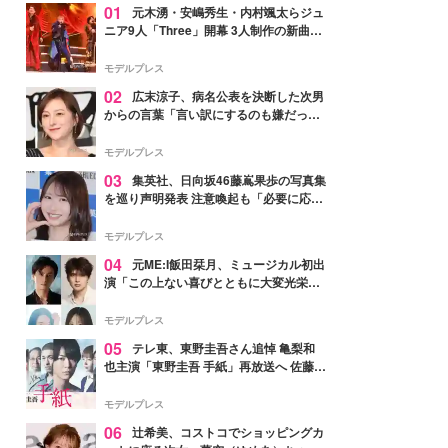
01
元木湧・安嶋秀生・内村颯太らジュ
ニア9人「Three」開幕 3人制作の新曲＆
手描きセットに込めた想い「もっと前に
進んで夢を掴みたい」【ゲネプロレポ】
モデルプレス
02
広末涼子、病名公表を決断した次男
からの言葉「言い訳にするのも嫌だっ
た」「言うべきか迷った」
モデルプレス
03
集英社、日向坂46藤嶌果歩の写真集
を巡り声明発表 注意喚起も「必要に応じ
て法的措置を含む対応を検討」
モデルプレス
04
元ME:I飯田栞月、ミュージカル初出
演「この上ない喜びとともに大変光栄」
4年ぶり上演「ファントム」城田優らキ
ャスト発表
モデルプレス
05
テレ東、東野圭吾さん追悼 亀梨和
也主演「東野圭吾 手紙」再放送へ 佐藤隆
太・本田翼・中村倫也ら出演
モデルプレス
06
辻希美、コストコでショッピングカ