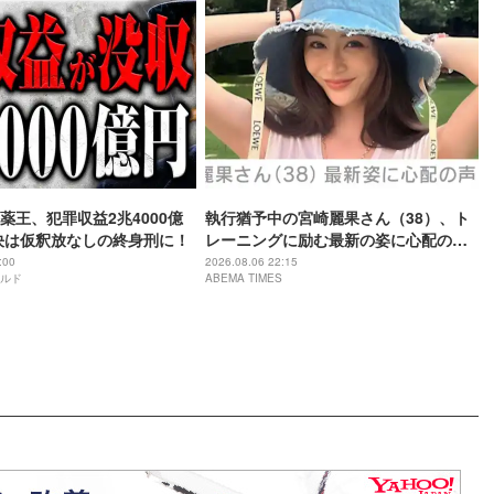
薬王、犯罪収益2兆4000億
執行猶予中の宮崎麗果さん（38）、ト
決は仮釈放なしの終身刑に！
レーニングに励む最新の姿に心配の声
「痩せ過ぎ」「なんだか痛々しい…」
:00
2026.08.06 22:15
ルド
ABEMA TIMES