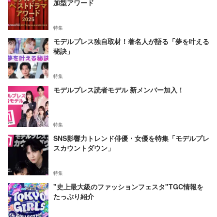
加型アワード
特集
モデルプレス独自取材！著名人が語る「夢を叶える
秘訣」
特集
モデルプレス読者モデル 新メンバー加入！
特集
SNS影響力トレンド俳優・女優を特集「モデルプレ
スカウントダウン」
特集
"史上最大級のファッションフェスタ"TGC情報を
たっぷり紹介