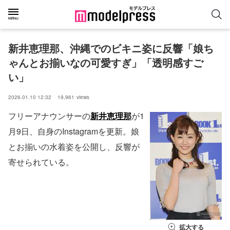
新井恵理那、沖縄でのビキニ姿に反響「娘ち
ゃんとお揃いなの可愛すぎ」「透明感すご
い」
2026.01.10 12:32
19,961
views
フリーアナウンサーの
新井恵理那
が1
月9日、自身のInstagramを更新。娘
とお揃いの水着姿を公開し、反響が
寄せられている。
拡大する