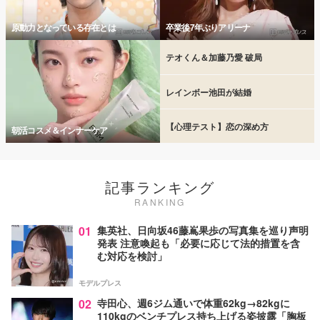
原動力となっている存在とは
卒業後7年ぶりアリーナ
テオくん＆加藤乃愛 破局
レインボー池田が結婚
【心理テスト】恋の深め方
朝活コスメ＆インナーケア
記事ランキング
RANKING
01
集英社、日向坂46藤嶌果歩の写真集を巡り声明
発表 注意喚起も「必要に応じて法的措置を含
む対応を検討」
モデルプレス
02
寺田心、週6ジム通いで体重62kg→82kgに
110kgのベンチプレス持ち上げる姿披露「胸板