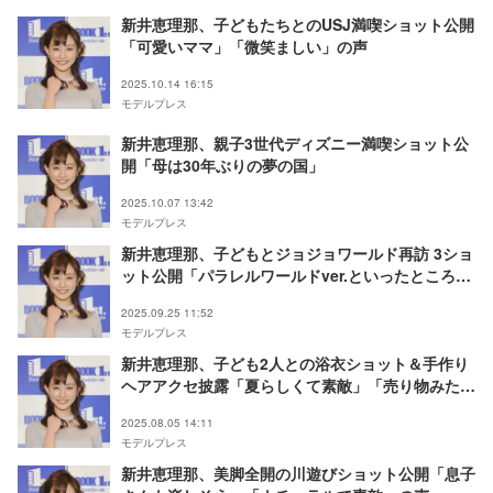
新井恵理那、子どもたちとのUSJ満喫ショット公開
「可愛いママ」「微笑ましい」の声
2025.10.14 16:15
モデルプレス
新井恵理那、親子3世代ディズニー満喫ショット公
開「母は30年ぶりの夢の国」
2025.10.07 13:42
モデルプレス
新井恵理那、子どもとジョジョワールド再訪 3ショ
ット公開「パラレルワールドver.といったところで
しょうか」
2025.09.25 11:52
モデルプレス
新井恵理那、子ども2人との浴衣ショット＆手作り
ヘアアクセ披露「夏らしくて素敵」「売り物みた
い」の声
2025.08.05 14:11
モデルプレス
新井恵理那、美脚全開の川遊びショット公開「息子