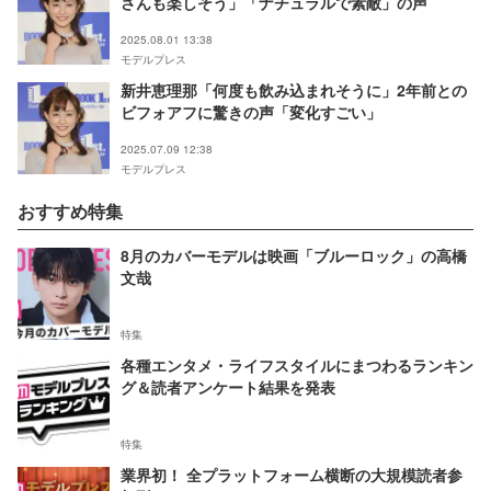
さんも楽しそう」「ナチュラルで素敵」の声
2025.08.01 13:38
モデルプレス
新井恵理那「何度も飲み込まれそうに」2年前との
ビフォアフに驚きの声「変化すごい」
2025.07.09 12:38
モデルプレス
おすすめ特集
8月のカバーモデルは映画「ブルーロック」の高橋
文哉
特集
各種エンタメ・ライフスタイルにまつわるランキン
グ＆読者アンケート結果を発表
特集
業界初！ 全プラットフォーム横断の大規模読者参