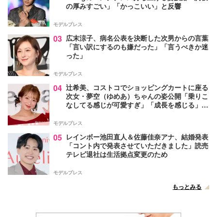
の厚みすごい」「かっこいい」と反響
モデルプレス
03
広末涼子、病名公表を決断した次男からの言葉
「言い訳にするのも嫌だった」「言うべきか迷
った」
モデルプレス
04
辻希美、コストコでショッピングカートに座る
次女・夢空（ゆめあ）ちゃんの姿公開「乗りこ
なしてる感じが可愛すぎ」「成長を感じる」の
声
モデルプレス
05
レインボー池田直人＆佐藤佳奈アナ、結婚発表
「コント内で発表させていただきました」読売
テレビ退社は生活拠点変更のため
モデルプレス
もっとみる