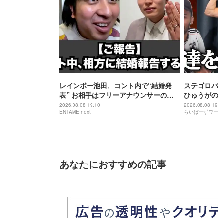
レインボー池田、コント内で“結婚発
ステゴロパ
表” お相手はフリーアナウンサーの佐
ひゅうがの
藤佳奈
2026.08.08 19:10
2026.08.08 19
ENTAME next
らいばーずワー
あなたにおすすめの記事