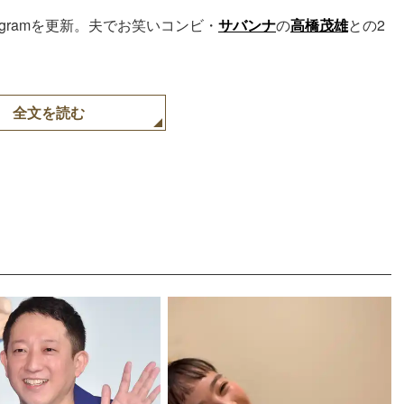
tagramを更新。夫でお笑いコンビ・
サバンナ
の
高橋茂雄
との2
全文を読む