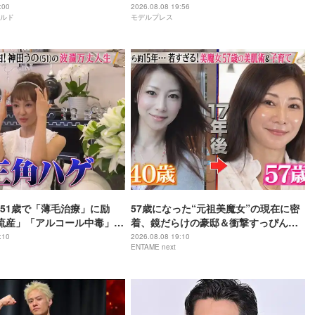
リームチームで心込めて挑む【24時間
:00
2026.08.08 19:56
ルド
モデルプレス
テレビ49】
51歳で「薄毛治療」に励
57歳になった“元祖美魔女”の現在に密
流産」「アルコール中毒」自
着、鏡だらけの豪邸＆衝撃すっぴん姿
赤裸々告白
を披露
:10
2026.08.08 19:10
ENTAME next