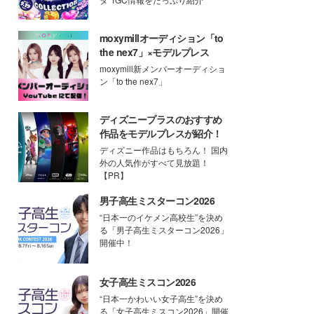
moxymillオーディション「to
the nex7」×モデルプレス
moxymill新メンバーオーディショ
ン「to the nex7」
ディズニープラスのおすすめ
作品をモデルプレスが紹介！
ディズニー作品はもちろん！ 国内
外の人気作がすべて見放題！
【PR】
男子高生ミスターコン2026
“日本一のイケメン高校生”を決め
る「男子高生ミスターコン2026」
開催中！
女子高生ミスコン2026
“日本一かわいい女子高生”を決め
る「女子高生ミスコン2026」開催