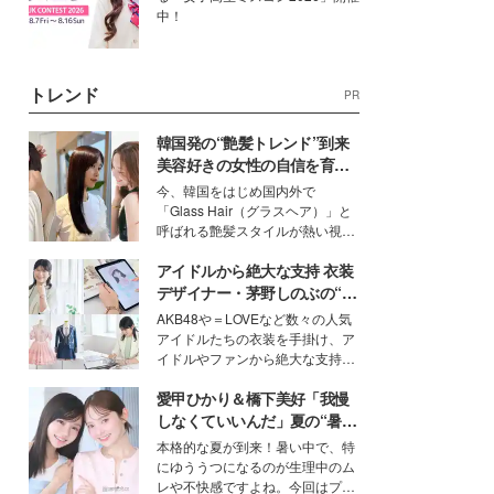
中！
トレンド
PR
韓国発の“艶髪トレンド”到来
美容好きの女性の自信を育む
「ヘアケア事情」って？
今、韓国をはじめ国内外で
「Glass Hair（グラスヘア）」と
呼ばれる艶髪スタイルが熱い視線
を集めています。メイクやファッ
アイドルから絶大な支持 衣装
ションの完成度を高めるベースと
して、“髪そのものの美しさ”に改
デザイナー・茅野しのぶの“可
めて注目する人が増えている様
愛い”を作る美学＜「シチズン
AKB48や＝LOVEなど数々の人気
子。今回は、そんな憧れの艶やか
クロスシー」インタビュー＞
アイドルたちの衣装を手掛け、ア
な髪を日常で叶える、美容好きの
イドルやファンから絶大な支持を
女性たちのヘアケア事情を紹介し
得る、株式会社オサレカンパニー
ます。
愛甲ひかり＆橋下美好「我慢
取締役兼クリエイティブディレク
ター・茅野しのぶ。一人ひとりの
しなくていいんだ」夏の“暑さ
個性に寄り添い、魅力を引き出す
対策”の新しい選択肢とは？
本格的な夏が到来！暑い中で、特
衣装作りは、多くの女性たちに勇
にゆううつになるのが生理中のム
気と自信を与え続けている。
レや不快感ですよね。今回はプラ