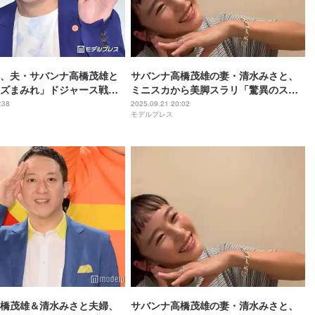
、夫・サバンナ高橋茂雄と
サバンナ高橋茂雄の妻・清水みさと、
ズまみれ」ドジャース戦観
ミニスカから美脚スラリ「驚異のスタ
跡の連続ですごい」と反響
イル」「脚長すぎ」と驚きの声
:38
2025.09.21 20:02
モデルプレス
橋茂雄＆清水みさと夫婦、
サバンナ高橋茂雄の妻・清水みさと、