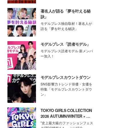
著名人が語る「夢を叶える秘
訣」
モデルプレス独自取材！著名人が
語る「夢を叶える秘訣」
モデルプレス「読者モデル」
モデルプレス読者モデル 新メンバ
ー加入！
モデルプレスカウントダウン
SNS影響力トレンド俳優・女優を
特集「モデルプレスカウントダウ
ン」
TOKYO GIRLS COLLECTION
2026 AUTUMN/WINTER × モ
デルプレス
"史上最大級のファッションフェス
タ"TGC情報をたっぷり紹介