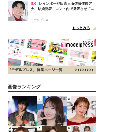
08
レインボー池田直人＆佐藤佳奈ア
ナ、結婚発表「コント内で発表させてい
ただきました」読売テレビ退社は生活拠
点変更のため
モデルプレス
もっとみる
画像ランキング
1
2
3
4
5
6