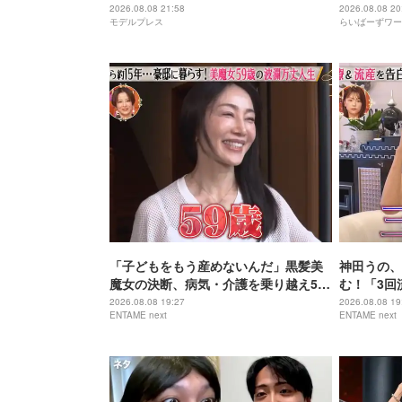
発表
2026.08.08 21:58
2026.08.08 20
モデルプレス
らいばーずワー
「子どもをもう産めないんだ」黒髪美
神田うの、
魔女の決断、病気・介護を乗り越え56
む！「3回
歳で“おばあちゃん”に
身の過去を
2026.08.08 19:27
2026.08.08 19
ENTAME next
ENTAME next