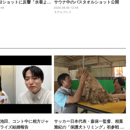
2ショットに反響「水着より
サウナ中のバスタオルショット公開
楽すぎて」
:48
2025.08.06 12:49
モデルプレス
池田、コント中に相方ジャ
サッカー日本代表・森保一監督、相葉
ライズ結婚報告
雅紀の「保護犬トリミング」初参戦 ド