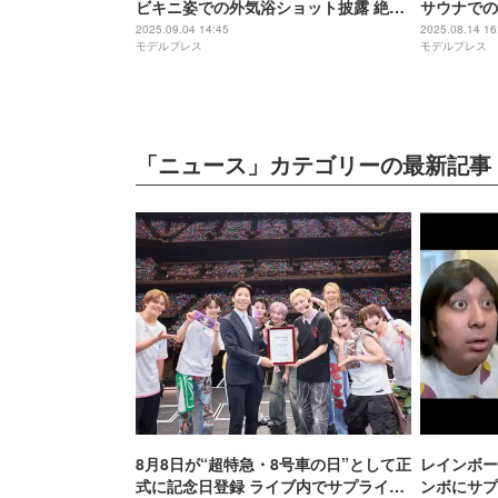
ビキニ姿での外気浴ショット披露 絶景
サウナでの
バックに際立つ美スタイル
紙パンツが
2025.09.04 14:45
2025.08.14 16
モデルプレス
モデルプレス
「ニュース」カテゴリーの最新記事
8月8日が“超特急・8号車の日”として正
レインボー
式に記念日登録 ライブ内でサプライズ
ンボにサプ