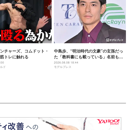
ンチャーズ、コムドット・
中島歩、“明治時代の文豪”の玄孫だっ
筋トレに触れる
た「教科書にも載っている」名前も先
祖に由来
:00
2026.08.08 18:44
ルド
モデルプレス