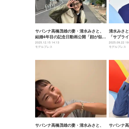
サバンナ高橋茂雄の妻・清水みさと、
清水みさと
結婚4年目の記念日動画公開「顔が似て
「サプライ
きた」「幸せそう」と反響
戦報告「奇
2025.12.15 14:13
2025.09.22 19
モデルプレス
モデルプレス
サバンナ高橋茂雄の妻・清水みさと、
サバンナ高