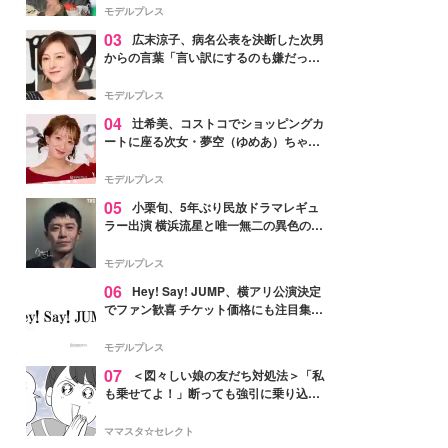
「かっこいい」と反響
モデルプレス
03
広末涼子、病名公表を決断した次男
からの言葉「言い訳にするのも嫌だっ
た」「言うべきか迷った」
モデルプレス
04
辻希美、コストコでショッピングカ
ートに座る次女・夢空（ゆめあ）ちゃん
の姿公開「乗りこなしてる感じが可愛す
ぎ」「成長を感じる」の声
モデルプレス
05
小栗旬、5年ぶり民放ドラマレギュ
ラー出演 横浜流星と唯一無二の異色のバ
ディで初共演【LOST10】
モデルプレス
06
Hey! Say! JUMP、横アリ公演決定
でファン歓喜 チケット価格にも注目集ま
る「激アツ」「平成に戻ったみたい」
モデルプレス
07
＜図々しい娘の友だち対処法＞「私
も乗せてよ！」断っても強引に乗り込ん
でくる友だち【第1話まんが】
ママスタ☆セレクト