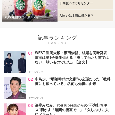
日向坂 6作ぶりセンター
AI占いは本当に当たる？
スタバ新作フローズンティー
記事ランキング
RANKING
01
WEST.重岡大毅・濱田崇裕、結婚を同時発表
重岡は第1子誕生伝える「決して当たり前では
ない、尊いものでした」【全文】
モデルプレス
02
中島歩、“明治時代の文豪”の玄孫だった「教科
書にも載っている」名前も先祖に由来
モデルプレス
03
峯岸みなみ、YouTuber夫からの“不意打ちキ
ス”明かす「暗闇の密室で…」「久しぶりに夫
にドキッと」