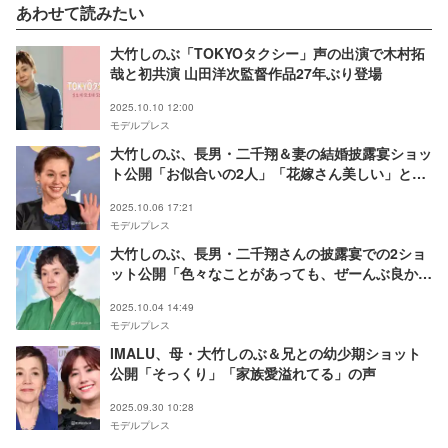
あわせて読みたい
大竹しのぶ「TOKYOタクシー」声の出演で木村拓
哉と初共演 山田洋次監督作品27年ぶり登場
2025.10.10 12:00
モデルプレス
大竹しのぶ、長男・二千翔＆妻の結婚披露宴ショッ
ト公開「お似合いの2人」「花嫁さん美しい」と反
響
2025.10.06 17:21
モデルプレス
大竹しのぶ、長男・二千翔さんの披露宴での2ショ
ット公開「色々なことがあっても、ぜーんぶ良かっ
たぁと思える日になりました」
2025.10.04 14:49
モデルプレス
IMALU、母・大竹しのぶ＆兄との幼少期ショット
公開「そっくり」「家族愛溢れてる」の声
2025.09.30 10:28
モデルプレス