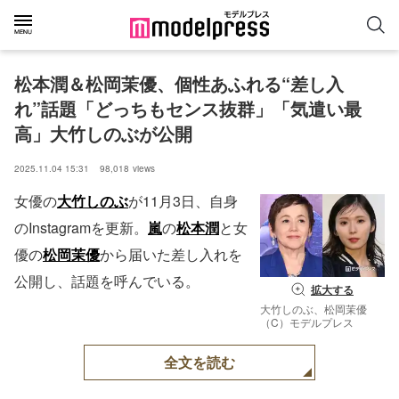
松本潤＆松岡茉優、個性あふれる“差し入
れ”話題「どっちもセンス抜群」「気遣い最
高」大竹しのぶが公開
2025.11.04 15:31
98,018
views
女優の
大竹しのぶ
が11月3日、自身
のInstagramを更新。
嵐
の
松本潤
と女
優の
松岡茉優
から届いた差し入れを
公開し、話題を呼んでいる。
拡大する
大竹しのぶ、松岡茉優
（C）モデルプレス
全文を読む