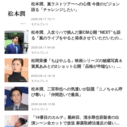
松本潤、嵐ラストツアーへの心境 今後のビジョン
語る「チャレンジしたい」
2025.09.17 15:11
モデルプレス
松本潤、入念リハで挑んだ新CM公開 “NEXT”も語
る「嵐のライブをやると発表させていただいたの
で」
2025.09.17 04:00
モデルプレス
松岡茉優「ちはやふる」映画シリーズの秘蔵写真＆
當真あみとの2ショット公開「品格が半端ない」
「詩暢ちゃんにまた会えて嬉しい」反響続々
2025.09.12 18:18
モデルプレス
松本潤、二宮和也への気遣いが話題「ニノちゃん呼
び尊い」「仲間思いで最高」
2025.09.08 13:38
モデルプレス
「19番目のカルテ」最終回、清水尋也容疑者の出
演シーン全カットで放送 麻薬取締法違反の疑いで