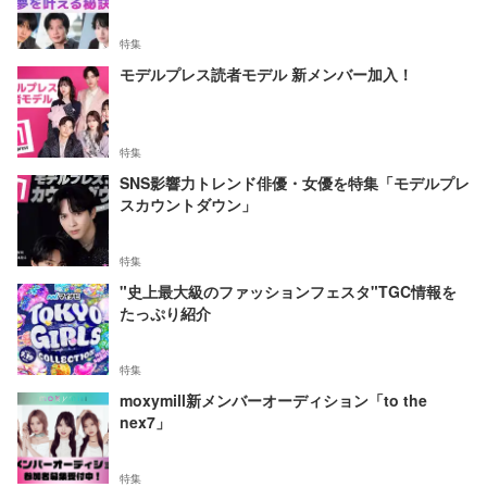
特集
モデルプレス読者モデル 新メンバー加入！
特集
SNS影響力トレンド俳優・女優を特集「モデルプレ
スカウントダウン」
特集
"史上最大級のファッションフェスタ"TGC情報を
たっぷり紹介
特集
moxymill新メンバーオーディション「to the
nex7」
特集