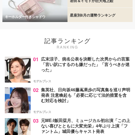
岩田＆イモトが巨大地上絵
星座別8月の運勢ランキング
キーホルダー付きシャドウ
記事ランキング
RANKING
01
広末涼子、病名公表を決断した次男からの言葉
「言い訳にするのも嫌だった」「言うべきか迷
った」
モデルプレス
02
集英社、日向坂46藤嶌果歩の写真集を巡り声明
発表 注意喚起も「必要に応じて法的措置を含
む対応を検討」
モデルプレス
03
元ME:I飯田栞月、ミュージカル初出演「この上
ない喜びとともに大変光栄」4年ぶり上演「フ
ァントム」城田優らキャスト発表