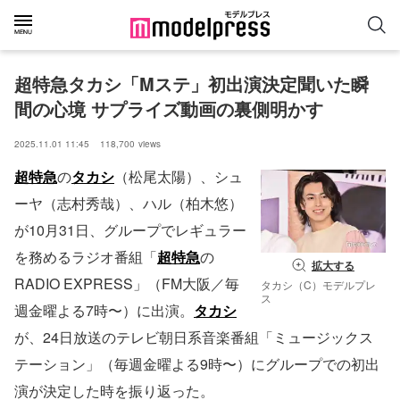
超特急タカシ「Mステ」初出演決定聞いた瞬
間の心境 サプライズ動画の裏側明かす
2025.11.01 11:45
118,700
views
超特急
の
タカシ
（松尾太陽）、シュ
ーヤ（志村秀哉）、ハル（柏木悠）
が10月31日、グループでレギュラー
を務めるラジオ番組「
超特急
の
拡大する
RADIO EXPRESS」（FM大阪／毎
タカシ（C）モデルプレ
ス
週金曜よる7時〜）に出演。
タカシ
が、24日放送のテレビ朝日系音楽番組「ミュージックス
テーション」（毎週金曜よる9時〜）にグループでの初出
演が決定した時を振り返った。