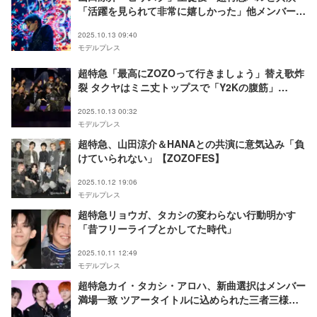
「活躍を見られて非常に嬉しかった」他メンバーに
お願いも「俺の横並ばないで？」【ZOZOFES】
2025.10.13 09:40
モデルプレス
超特急「最高にZOZOって行きましょう」替え歌炸
裂 タクヤはミニ丈トップスで「Y2Kの腹筋」
【ZOZOFES】
2025.10.13 00:32
モデルプレス
超特急、山田涼介＆HANAとの共演に意気込み「負
けていられない」【ZOZOFES】
2025.10.12 19:06
モデルプレス
超特急リョウガ、タカシの変わらない行動明かす
「昔フリーライブとかしてた時代」
2025.10.11 12:49
モデルプレス
超特急カイ・タカシ・アロハ、新曲選択はメンバー
満場一致 ツアータイトルに込められた三者三様の
解釈とは【「NINE LIVES」インタビュー3ショッ