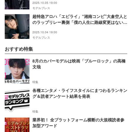
2025.10.05 19:00
ト編】
モデルプレス
超特急アロハ「エビライ」“湘南コンビ”大倉空人と
のラップリレー裏側「僕の人生に路線変更はない」
真っ直ぐ進んできた夢路【「NINE LIVES」インタ
2025.10.04 19:00
ビューソロ編】
モデルプレス
おすすめ特集
8月のカバーモデルは映画「ブルーロック」の高橋
文哉
特集
各種エンタメ・ライフスタイルにまつわるランキン
グ＆読者アンケート結果を発表
特集
業界初！ 全プラットフォーム横断の大規模読者参
加型アワード