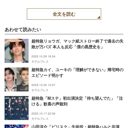
全文を読む
あわせて読みたい
超特急リョウガ、マック紙ストロー終了で過去の失
敗が万バズ 本人も反応「僕の黒歴史を」
2025.10.29 16:54
モデルプレス
超特急カイ、ユーキの「理解ができない」帰宅時の
エピソード明かす
2025.10.25 13:07
モデルプレス
超特急「Mステ」初出演決定「待ち望んでた」「泣
ける」歓喜の声殺到
2025.10.17 22:06
モデルプレス
山田涼介「ビリスク」生徒役・超特急ハルと共演