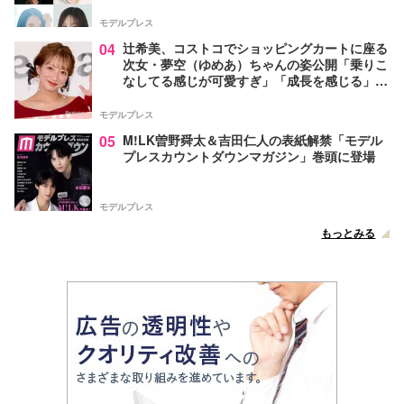
モデルプレス
04
辻希美、コストコでショッピングカートに座る
次女・夢空（ゆめあ）ちゃんの姿公開「乗りこ
なしてる感じが可愛すぎ」「成長を感じる」の
声
モデルプレス
05
M!LK曽野舜太＆吉田仁人の表紙解禁「モデル
プレスカウントダウンマガジン」巻頭に登場
モデルプレス
もっとみる