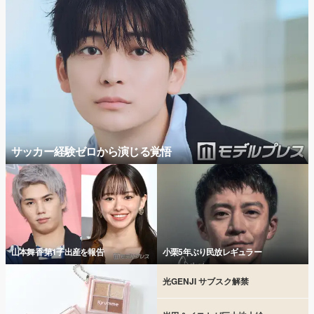
サッカー経験ゼロから演じる覚悟
山本舞香 第1子出産を報告
小栗5年ぶり民放レギュラー
光GENJI サブスク解禁