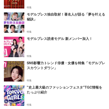
特集
モデルプレス独自取材！著名人が語る「夢を叶える
秘訣」
特集
モデルプレス読者モデル 新メンバー加入！
特集
SNS影響力トレンド俳優・女優を特集「モデルプレ
スカウントダウン」
特集
"史上最大級のファッションフェスタ"TGC情報を
たっぷり紹介
特集