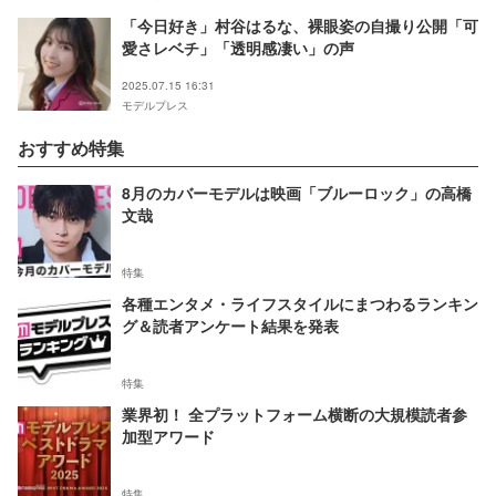
「今日好き」村谷はるな、裸眼姿の自撮り公開「可
愛さレベチ」「透明感凄い」の声
2025.07.15 16:31
モデルプレス
おすすめ特集
8月のカバーモデルは映画「ブルーロック」の高橋
文哉
特集
各種エンタメ・ライフスタイルにまつわるランキン
グ＆読者アンケート結果を発表
特集
業界初！ 全プラットフォーム横断の大規模読者参
加型アワード
特集