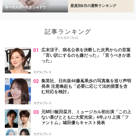
星座別8月の運勢ランキング
キーホルダー付きシャドウ
記事ランキング
RANKING
01
広末涼子、病名公表を決断した次男からの言葉
「言い訳にするのも嫌だった」「言うべきか迷
った」
モデルプレス
02
集英社、日向坂46藤嶌果歩の写真集を巡り声明
発表 注意喚起も「必要に応じて法的措置を含
む対応を検討」
モデルプレス
03
元ME:I飯田栞月、ミュージカル初出演「この上
ない喜びとともに大変光栄」4年ぶり上演「フ
ァントム」城田優らキャスト発表
モデルプレス