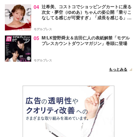
04
辻希美、コストコでショッピングカートに座る
次女・夢空（ゆめあ）ちゃんの姿公開「乗りこ
なしてる感じが可愛すぎ」「成長を感じる」の
声
モデルプレス
05
M!LK曽野舜太＆吉田仁人の表紙解禁「モデル
プレスカウントダウンマガジン」巻頭に登場
モデルプレス
もっとみる