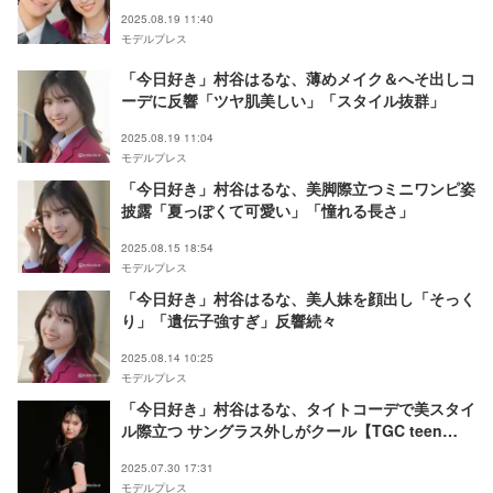
女」「幸せ伝わる」の声
2025.08.19 11:40
モデルプレス
「今日好き」村谷はるな、薄めメイク＆へそ出しコ
ーデに反響「ツヤ肌美しい」「スタイル抜群」
2025.08.19 11:04
モデルプレス
「今日好き」村谷はるな、美脚際立つミニワンピ姿
披露「夏っぽくて可愛い」「憧れる長さ」
2025.08.15 18:54
モデルプレス
「今日好き」村谷はるな、美人妹を顔出し「そっく
り」「遺伝子強すぎ」反響続々
2025.08.14 10:25
モデルプレス
「今日好き」村谷はるな、タイトコーデで美スタイ
ル際立つ サングラス外しがクール【TGC teen
2025 Summer】
2025.07.30 17:31
モデルプレス