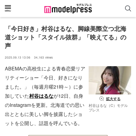
「今日好き」村谷はるな、脚線美際立つ北海
道ショット「スタイル抜群」「映えてる」の
声
2025.09.13 13:06
34,163
views
ABEMAの高校生による青春恋愛リア
リティーショー「今日、好きになり
ました。」（毎週月曜21時～）に参
加していた
村谷はるな
が12日、自身
拡大する
のInstagramを更新。北海道での思い
村谷はるな（C）モデル
プレス
出とともに美しい脚を披露したショ
ットを公開し、話題を呼んでいる。