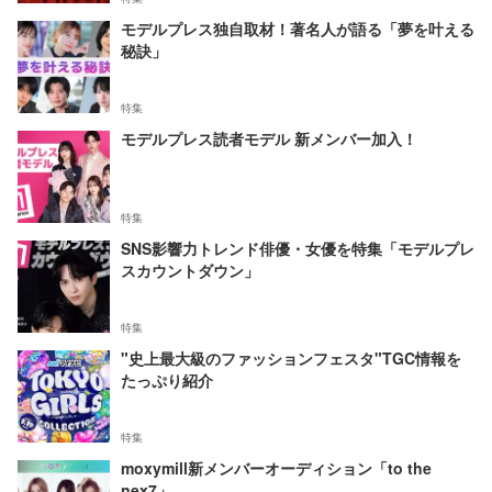
モデルプレス独自取材！著名人が語る「夢を叶える
秘訣」
特集
モデルプレス読者モデル 新メンバー加入！
特集
SNS影響力トレンド俳優・女優を特集「モデルプレ
スカウントダウン」
特集
"史上最大級のファッションフェスタ"TGC情報を
たっぷり紹介
特集
moxymill新メンバーオーディション「to the
nex7」