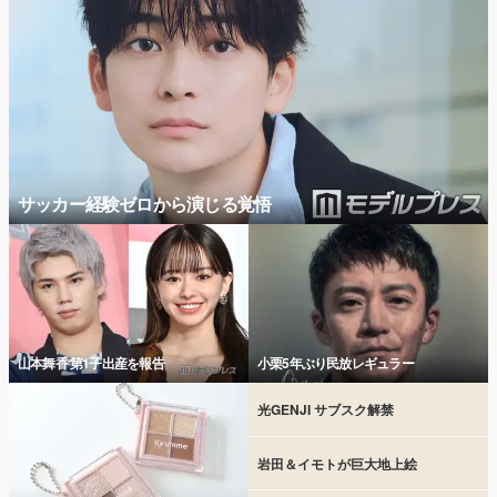
サッカー経験ゼロから演じる覚悟
山本舞香 第1子出産を報告
小栗5年ぶり民放レギュラー
光GENJI サブスク解禁
岩田＆イモトが巨大地上絵