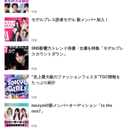
特集
モデルプレス読者モデル 新メンバー加入！
特集
SNS影響力トレンド俳優・女優を特集「モデルプレ
スカウントダウン」
特集
"史上最大級のファッションフェスタ"TGC情報を
たっぷり紹介
特集
moxymill新メンバーオーディション「to the
nex7」
特集