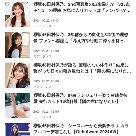
櫻坂46田村保乃、2nd写真集の出来栄えが「325点
＋1点」の理由 お気に入りカットは「メンバーから
も好評」【隣の席になりたい】
2024.10.22 14:43
モデルプレス
櫻坂46田村保乃、3年前からの変化と3年後の理想
像 ファンへ感謝も「考え方や行動に誇りを持って
いる」【「隣の席になりたい」インタビュー】
2024.10.21 18:00
モデルプレス
櫻坂46田村保乃が語る“無理のない体作り” 結果に
繋がった日々の積み重ねとは【「隣の席になりた
い」インタビュー】
2024.10.21 16:00
モデルプレス
櫻坂46田村保乃、純白ランジェリー姿で曲線美披
露 先行カット13弾解禁【隣の席になりたい】
2024.10.21 12:00
モデルプレス
櫻坂46田村保乃、シースルーから美脚チラリ カラ
フルコーデ着こなし【GirlsAward 2024AW】