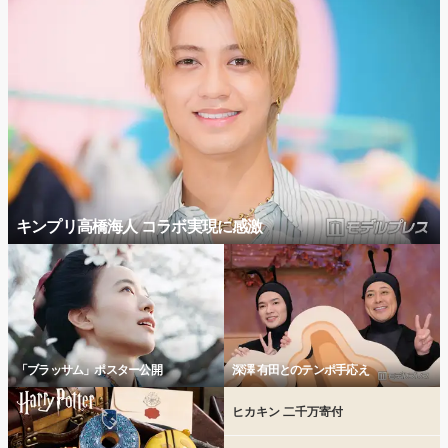
キンプリ高橋海人 コラボ実現に感激
「ブラッサム」ポスター公開
深澤 有田とのテンポ手応え
ヒカキン 二千万寄付