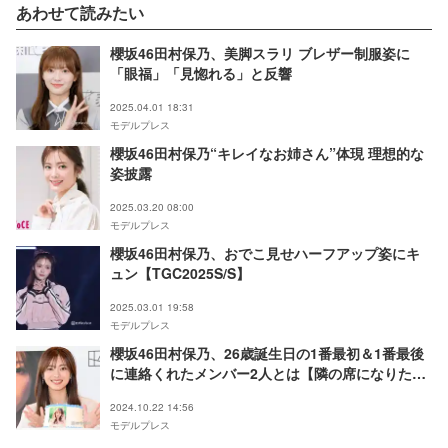
あわせて読みたい
櫻坂46田村保乃、美脚スラリ ブレザー制服姿に
「眼福」「見惚れる」と反響
2025.04.01 18:31
モデルプレス
櫻坂46田村保乃“キレイなお姉さん”体現 理想的な
姿披露
2025.03.20 08:00
モデルプレス
櫻坂46田村保乃、おでこ見せハーフアップ姿にキ
ュン【TGC2025S/S】
2025.03.01 19:58
モデルプレス
櫻坂46田村保乃、26歳誕生日の1番最初＆1番最後
に連絡くれたメンバー2人とは【隣の席になりた
い】
2024.10.22 14:56
モデルプレス