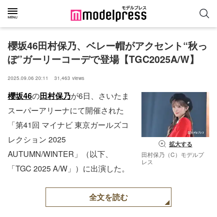
櫻坂46田村保乃、ベレー帽がアクセント“秋っ
ぽ”ガーリーコーデで登場【TGC2025A/W】
2025.09.06 20:11
31,463
views
櫻坂46
の
田村保乃
が6日、さいたま
スーパーアリーナにて開催された
「第41回 マイナビ 東京ガールズコ
レクション 2025
拡大する
AUTUMN/WINTER」（以下、
田村保乃（C）モデルプ
レス
「TGC 2025 A/W」）に出演した。
全文を読む