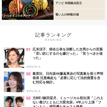
アソビ 米国拠点設立
賢い人の特徴20個
ハリポタコラボドーナツ
記事ランキング
RANKING
01
広末涼子、病名公表を決断した次男からの言葉
「言い訳にするのも嫌だった」「言うべきか迷
った」
モデルプレス
02
集英社、日向坂46藤嶌果歩の写真集を巡り声明
発表 注意喚起も「必要に応じて法的措置を含
む対応を検討」
モデルプレス
03
元ME:I飯田栞月、ミュージカル初出演「この上
ない喜びとともに大変光栄」4年ぶり上演「フ
ァントム」城田優らキャスト発表