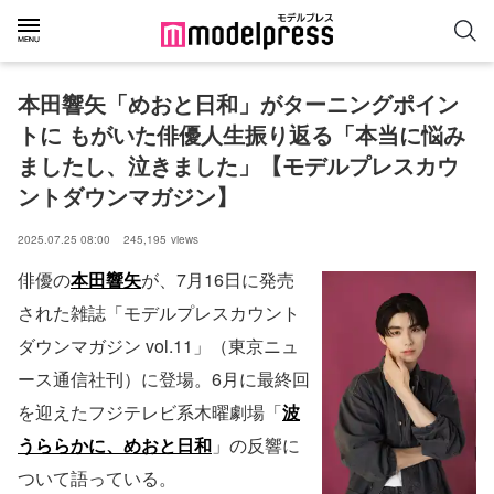
本田響矢「めおと日和」がターニングポイン
トに もがいた俳優人生振り返る「本当に悩み
ましたし、泣きました」【モデルプレスカウ
ントダウンマガジン】
2025.07.25 08:00
245,195
views
俳優の
本田響矢
が、7月16日に発売
された雑誌「モデルプレスカウント
ダウンマガジン vol.11」（東京ニュ
ース通信社刊）に登場。6月に最終回
を迎えたフジテレビ系木曜劇場「
波
うららかに、めおと日和
」の反響に
ついて語っている。