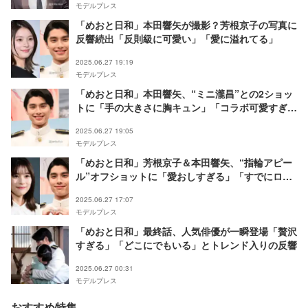
モデルプレス
「めおと日和」本田響矢が撮影？芳根京子の写真に
反響続出「反則級に可愛い」「愛に溢れてる」
2025.06.27 19:19
モデルプレス
「めおと日和」本田響矢、“ミニ瀧昌”との2ショッ
トに「手の大きさに胸キュン」「コラボ可愛すぎ
る」と反響
2025.06.27 19:05
モデルプレス
「めおと日和」芳根京子＆本田響矢、“指輪アピー
ル”オフショットに「愛おしすぎる」「すでにロ
ス」の声
2025.06.27 17:07
モデルプレス
「めおと日和」最終話、人気俳優が一瞬登場「贅沢
すぎる」「どこにでもいる」とトレンド入りの反響
2025.06.27 00:31
モデルプレス
おすすめ特集