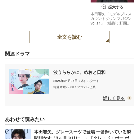
拡大する
本田響矢「モデルプレス
カウントダウンマガジン
vol.11」（撮影：野間憲
治）
全文を読む
関連ドラマ
波うららかに、めおと日和
2025年04月24日（木）スタート
毎週木曜22:00 / フジテレビ系
詳しく見る
あわせて読みたい
本田響矢、グレースーツで登場 一番輝いている瞬
間明かす「3ヶ月ぶりに…」【クレ・ド・ポー ボー