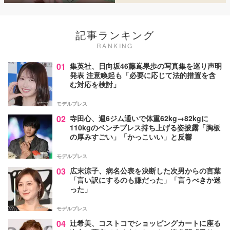
記事ランキング
RANKING
01
集英社、日向坂46藤嶌果歩の写真集を巡り声明
発表 注意喚起も「必要に応じて法的措置を含
む対応を検討」
モデルプレス
02
寺田心、週6ジム通いで体重62kg→82kgに
110kgのベンチプレス持ち上げる姿披露「胸板
の厚みすごい」「かっこいい」と反響
モデルプレス
03
広末涼子、病名公表を決断した次男からの言葉
「言い訳にするのも嫌だった」「言うべきか迷
った」
モデルプレス
04
辻希美、コストコでショッピングカートに座る