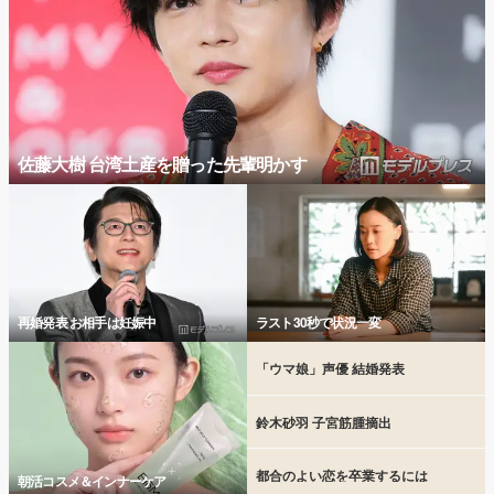
佐藤大樹 台湾土産を贈った先輩明かす
再婚発表 お相手は妊娠中
ラスト30秒で状況一変
「ウマ娘」声優 結婚発表
鈴木砂羽 子宮筋腫摘出
都合のよい恋を卒業するには
朝活コスメ＆インナーケア