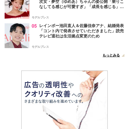
次女・夢空（ゆめあ）ちゃんの姿公開「乗りこ
なしてる感じが可愛すぎ」「成長を感じる」の
声
モデルプレス
05
レインボー池田直人＆佐藤佳奈アナ、結婚発表
「コント内で発表させていただきました」読売
テレビ退社は生活拠点変更のため
モデルプレス
もっとみる