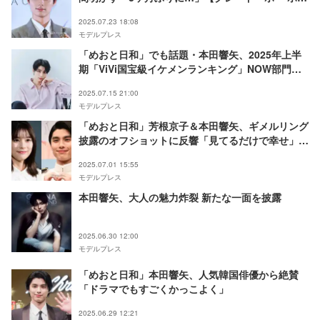
テ】
2025.07.23 18:08
モデルプレス
「めおと日和」でも話題・本田響矢、2025年上半
期「ViVi国宝級イケメンランキング」NOW部門ラ
ンクイン “真の国宝級っぷり”見せる
2025.07.15 21:00
モデルプレス
「めおと日和」芳根京子＆本田響矢、ギメルリング
披露のオフショットに反響「見てるだけで幸せ」
「お似合い」
2025.07.01 15:55
モデルプレス
本田響矢、大人の魅力炸裂 新たな一面を披露
2025.06.30 12:00
モデルプレス
「めおと日和」本田響矢、人気韓国俳優から絶賛
「ドラマでもすごくかっこよく」
2025.06.29 12:21