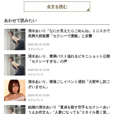
全文を読む
あわせて読みたい
清水あいり「なにか見えたらごめんね」ミニスカで
美脚大胆披露「セクシーで素敵」と反響
2025.06.19 16:39
モデルプレス
清水あいり、豊満バスト溢れるビキニショット公開
「セクシーすぎる」の声
2025.06.16 12:59
モデルプレス
清水あいり、寝過ごしイベント遅刻「大変申し訳ご
ざいません」
2025.05.03 13:20
モデルプレス
結婚の清水あいり「童貞を殺す空手もセクシーあい
うえお作文も」“人妻になっても”スタイル貫く宣言