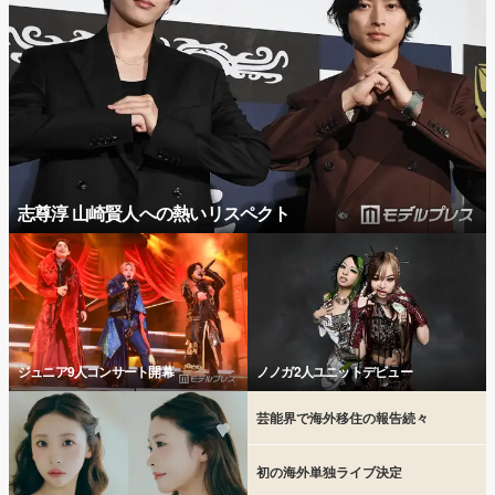
志尊淳 山崎賢人への熱いリスペクト
ジュニア9人コンサート開幕
ノノガ2人ユニットデビュー
芸能界で海外移住の報告続々
初の海外単独ライブ決定