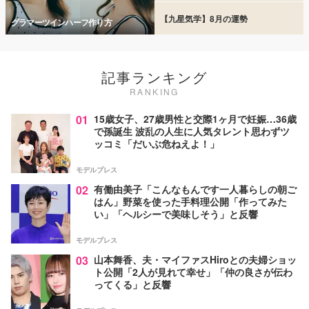
【九星気学】8月の運勢
グラマーツインハーフ作り方
記事ランキング
RANKING
01
15歳女子、27歳男性と交際1ヶ月で妊娠…36歳
で孫誕生 波乱の人生に人気タレント思わずツ
ッコミ「だいぶ危ねえよ！」
モデルプレス
02
有働由美子「こんなもんです一人暮らしの朝ご
はん」野菜を使った手料理公開「作ってみた
い」「ヘルシーで美味しそう」と反響
モデルプレス
03
山本舞香、夫・マイファスHiroとの夫婦ショッ
ト公開「2人が見れて幸せ」「仲の良さが伝わ
ってくる」と反響