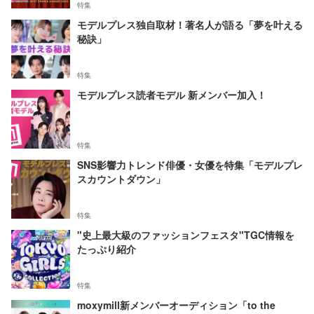
特集
モデルプレス独自取材！著名人が語る「夢を叶える
秘訣」
特集
モデルプレス読者モデル 新メンバー加入！
特集
SNS影響力トレンド俳優・女優を特集「モデルプレ
スカウントダウン」
特集
"史上最大級のファッションフェスタ"TGC情報を
たっぷり紹介
特集
moxymill新メンバーオーディション「to the