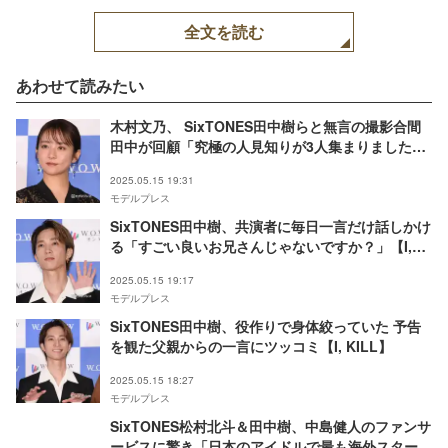
全文を読む
あわせて読みたい
木村文乃、 SixTONES田中樹らと無言の撮影合間
田中が回顧「究極の人見知りが3人集まりました」
【I, KILL】
2025.05.15 19:31
モデルプレス
SixTONES田中樹、共演者に毎日一言だけ話しかけ
る「すごい良いお兄さんじゃないですか？」【I,
KILL】
2025.05.15 19:17
モデルプレス
SixTONES田中樹、役作りで身体絞っていた 予告
を観た父親からの一言にツッコミ【I, KILL】
2025.05.15 18:27
モデルプレス
SixTONES松村北斗＆田中樹、中島健人のファンサ
ービスに驚き「日本のアイドルで最も海外スターに