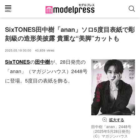
SixTONES田中樹「anan」ソロ5度目表紙で彫
刻級の造形美披露 貴重な“美脚”カットも
2025.05.19 00:00
40,859
views
SixTONES
の
田中樹
が、28日発売の
「anan」（マガジンハウス）2448号
に登場。5度目の表紙を飾る。
拡大する
田中樹「anan」2448号
（2025年5月28日発売)
（C）マガジンハウス