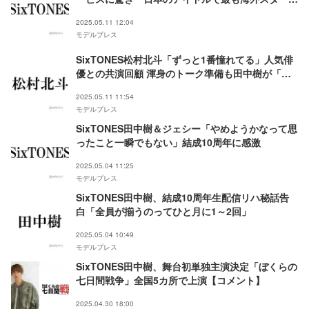
近い」6人での初レカペ回顧
2025.05.11 12:04
モデルプレス
SixTONES松村北斗「ずっと1番憧れてる」人気俳
優との共演回顧 渾身のトーク準備も田中樹が「潰
しに来る」理由とは
2025.05.11 11:54
モデルプレス
SixTONES田中樹＆ジェシー「やめようかなって思
ったこと一瞬でもない」結成10周年に感激
2025.05.04 11:25
モデルプレス
SixTONES田中樹、結成10周年生配信リハ秘話告
白「全員が揃うのってひと月に1～2回」
2025.05.04 10:49
モデルプレス
SixTONES田中樹、舞台初単独主演決定「ぼくらの
七日間戦争」全国5カ所で上演【コメント】
2025.04.30 18:00