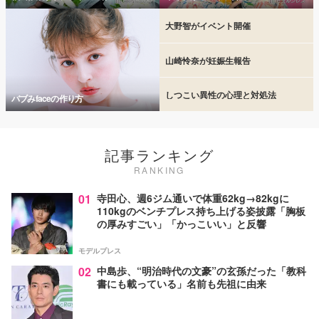
大野智がイベント開催
山崎怜奈が妊娠生報告
しつこい異性の心理と対処法
バブみfaceの作り方
記事ランキング
RANKING
01
寺田心、週6ジム通いで体重62kg→82kgに
110kgのベンチプレス持ち上げる姿披露「胸板
の厚みすごい」「かっこいい」と反響
モデルプレス
02
中島歩、“明治時代の文豪”の玄孫だった「教科
書にも載っている」名前も先祖に由来