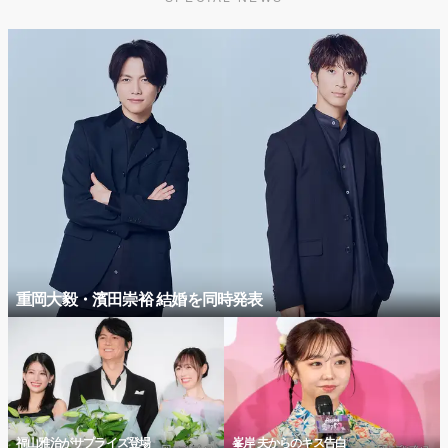
重岡大毅・濱田崇裕 結婚を同時発表
福山雅治がサプライズ登場
峯岸 夫からのキス告白