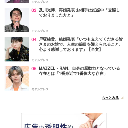
モデルプレス
03
及川光博、再婚発表 お相手は妊娠中「交際し
ておりました方と」
モデルプレス
04
戸塚純貴、結婚発表「いつも支えてくださる皆
さまのお陰で、人生の節目を迎えられること、
心より感謝しております」【全文】
モデルプレス
05
MAZZEL・RAN、自身の原動力となっている
存在とは「1番身近で1番偉大な存在」
モデルプレス
もっとみる