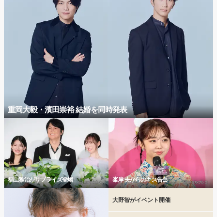
重岡大毅・濱田崇裕 結婚を同時発表
福山雅治がサプライズ登場
峯岸 夫からのキス告白
大野智がイベント開催