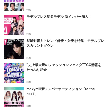
特集
モデルプレス読者モデル 新メンバー加入！
特集
SNS影響力トレンド俳優・女優を特集「モデルプレ
スカウントダウン」
特集
"史上最大級のファッションフェスタ"TGC情報を
たっぷり紹介
特集
moxymill新メンバーオーディション「to the
nex7」
特集