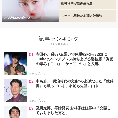
山崎怜奈が妊娠生報告
しつこい異性の心理と対処法
バブみfaceの作り方
記事ランキング
RANKING
01
寺田心、週6ジム通いで体重62kg→82kgに
110kgのベンチプレス持ち上げる姿披露「胸板
の厚みすごい」「かっこいい」と反響
モデルプレス
02
中島歩、“明治時代の文豪”の玄孫だった「教科
書にも載っている」名前も先祖に由来
モデルプレス
03
及川光博、再婚発表 お相手は妊娠中「交際し
ておりました方と」