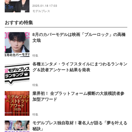
方】
2025.01.18 17:03
モデルプレス
おすすめ特集
8月のカバーモデルは映画「ブルーロック」の高橋
文哉
特集
各種エンタメ・ライフスタイルにまつわるランキン
グ＆読者アンケート結果を発表
特集
業界初！ 全プラットフォーム横断の大規模読者参
加型アワード
特集
モデルプレス独自取材！著名人が語る「夢を叶える
秘訣」