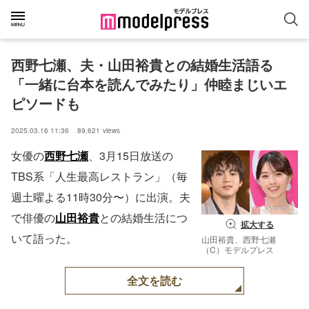
西野七瀬、夫・山田裕貴との結婚生活語る
「一緒に台本を読んでみたり」仲睦まじいエ
ピソードも
2025.03.16 11:36
89,621
views
女優の
西野七瀬
、3月15日放送の
TBS系「人生最高レストラン」（毎
週土曜よる11時30分〜）に出演。夫
で俳優の
山田裕貴
との結婚生活につ
拡大する
いて語った。
山田裕貴、西野七瀬
（C）モデルプレス
全文を読む