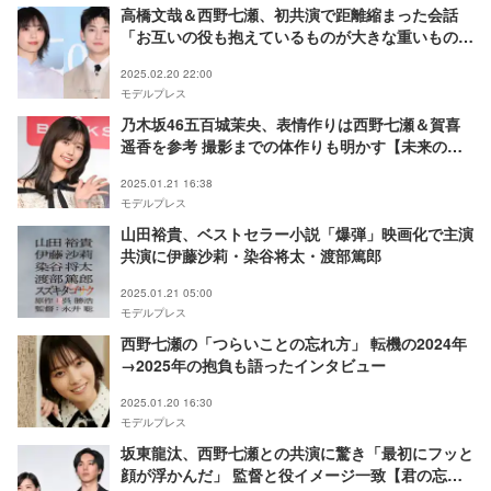
高橋文哉＆西野七瀬、初共演で距離縮まった会話
「お互いの役も抱えているものが大きな重いものな
ので」【少年と犬】
2025.02.20 22:00
モデルプレス
乃木坂46五百城茉央、表情作りは西野七瀬＆賀喜
遥香を参考 撮影までの体作りも明かす【未来の作
り方】
2025.01.21 16:38
モデルプレス
山田裕貴、ベストセラー小説「爆弾」映画化で主演
共演に伊藤沙莉・染谷将太・渡部篤郎
2025.01.21 05:00
モデルプレス
西野七瀬の「つらいことの忘れ方」 転機の2024年
→2025年の抱負も語ったインタビュー
2025.01.20 16:30
モデルプレス
坂東龍汰、西野七瀬との共演に驚き「最初にフッと
顔が浮かんだ」 監督と役イメージ一致【君の忘れ