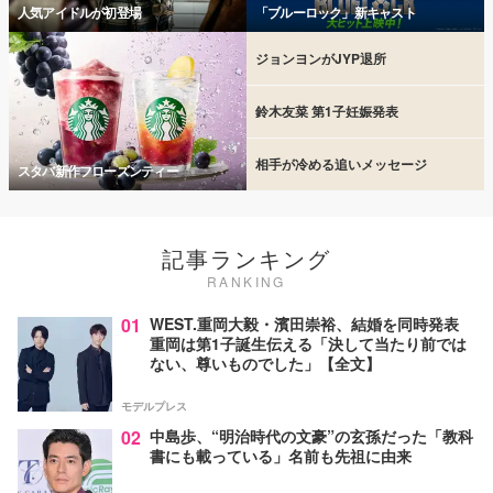
人気アイドルが初登場
「ブルーロック」新キャスト
ジョンヨンがJYP退所
鈴木友菜 第1子妊娠発表
相手が冷める追いメッセージ
スタバ新作フローズンティー
記事ランキング
RANKING
01
WEST.重岡大毅・濱田崇裕、結婚を同時発表
重岡は第1子誕生伝える「決して当たり前では
ない、尊いものでした」【全文】
モデルプレス
02
中島歩、“明治時代の文豪”の玄孫だった「教科
書にも載っている」名前も先祖に由来