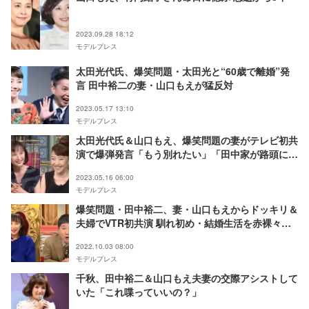
2023.09.28 18:12
モデルプレス
太田光代氏、爆笑問題・太田光と“60歳で離婚”発
言 田中裕二の妻・山口もえが猛反対
2023.05.17 13:10
モデルプレス
太田光代氏＆山口もえ、爆笑問題の妻がテレビ初共
演で爆弾発言「もう別れたい」「田中家が路頭に迷
う」
2023.05.16 06:00
モデルプレス
爆笑問題・田中裕二、妻・山口もえからドッキリ＆
夫婦でVTR初共演 馴れ初め・結婚生活を赤裸々に
語る
2022.10.03 08:00
モデルプレス
千秋、田中裕二＆山口もえ夫妻の交際アシストして
いた「これ喋っていいの？」