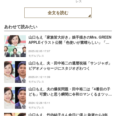
レス
全文を読む
あわせて読みたい
山口もえ「家族皆大好き」娘手描きのMrs. GREEN
APPLEイラスト公開「色使いが素晴らしい」「才
能を感じます」の声
2025.02.05 17:07
モデルプレス
山口もえ、夫・田中裕二の還暦祝福「サンジャポ」
ビデオメッセージにスタジオざわつく
2025.01.12 11:39
モデルプレス
山口もえ、夫の爆笑問題・田中裕二は「4番目の子
ども」可愛いと思う瞬間に令和ロマンくるまツッコ
ミ「体のサイズにあった机と椅子を用意して」
2024.12.28 15:11
モデルプレス
山口もえ、竹内結子さん命日に偲ぶ 急逝から3年