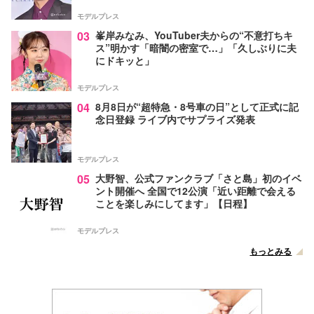
モデルプレス
03
峯岸みなみ、YouTuber夫からの“不意打ちキ
ス”明かす「暗闇の密室で…」「久しぶりに夫
にドキッと」
モデルプレス
04
8月8日が“超特急・8号車の日”として正式に記
念日登録 ライブ内でサプライズ発表
モデルプレス
05
大野智、公式ファンクラブ「さと島」初のイベ
ント開催へ 全国で12公演「近い距離で会える
ことを楽しみにしてます」【日程】
モデルプレス
もっとみる