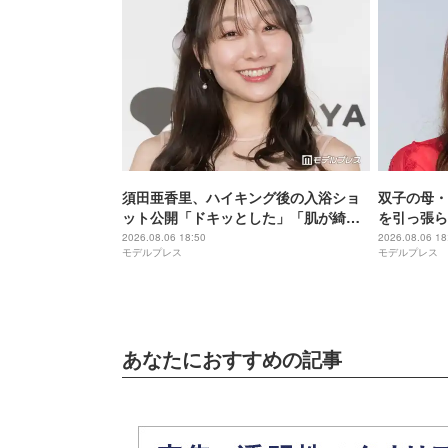
須田亜香里、ハイキング後の入浴ショ
双子の母・
ット公開「ドキッとした」「肌が綺
を引っ張ら
麗」と反響
マあるある
2026.08.06 18:50
2026.08.06 18
モデルプレス
モデルプレス
と反響
あなたにおすすめの記事