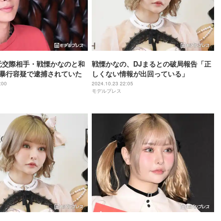
元交際相手・戦慄かなのと和
戦慄かなの、DJまるとの破局報告「正
に暴行容疑で逮捕されていた
しくない情報が出回っている」
:00
2024.10.23 22:05
モデルプレス