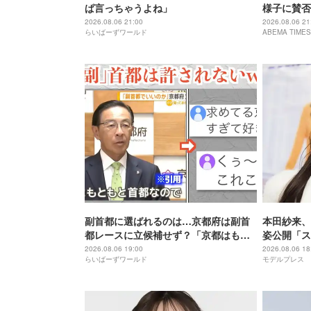
ぱ言っちゃうよね」
様子に賛否
「全部ママ
2026.08.06 21:00
2026.08.06 21
らいばーずワールド
ABEMA TIMES
副首都に選ばれるのは…京都府は副首
本田紗来、
都レースに立候補せず？「京都はもと
姿公開「ス
もと首都」
増してる」
2026.08.06 19:00
2026.08.06 18
らいばーずワールド
モデルプレス