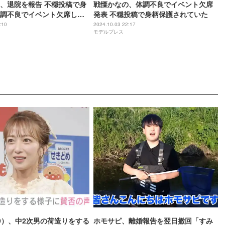
、退院を報告 不穏投稿で身
戦慄かなの、体調不良でイベント欠席
調不良でイベント欠席して
発表 不穏投稿で身柄保護されていた
:10
2024.10.03 22:17
モデルプレス
9）、中2次男の荷造りをする
ホモサピ、離婚報告を翌日撤回「すみ