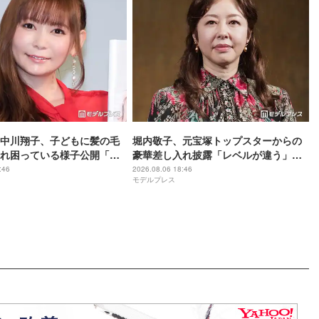
中川翔子、子どもに髪の毛
堀内敬子、元宝塚トップスターからの
れ困っている様子公開「マ
豪華差し入れ披露「レベルが違う」
」「乱れっぷりに笑った」
「これは嬉しすぎる」と反響
:46
2026.08.06 18:46
モデルプレス