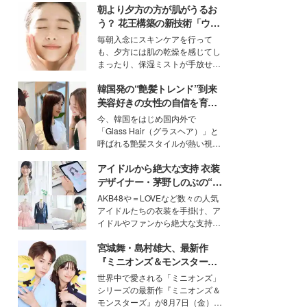
朝より夕方の方が肌がうるお
う？ 花王構築の新技術「ウォ
ーターキャプチャリングスキ
毎朝入念にスキンケアを行って
ン（捕水肌）」がスキンケア
も、夕方には肌の乾燥を感じてし
の常識を変える予感
まったり、保湿ミストが手放せな
いという読者も多いのでは？そん
韓国発の“艶髪トレンド”到来
な美容の常識を大きく変える可能
性を秘めた、革新的な「Water
美容好きの女性の自信を育む
Capturing Skin（ウォーターキャ
「ヘアケア事情」って？
今、韓国をはじめ国内外で
プチャリングスキン：捕水肌）」
「Glass Hair（グラスヘア）」と
技術を、花王が構築した。
呼ばれる艶髪スタイルが熱い視線
を集めています。メイクやファッ
アイドルから絶大な支持 衣装
ションの完成度を高めるベースと
して、“髪そのものの美しさ”に改
デザイナー・茅野しのぶの“可
めて注目する人が増えている様
愛い”を作る美学＜「シチズン
AKB48や＝LOVEなど数々の人気
子。今回は、そんな憧れの艶やか
クロスシー」インタビュー＞
アイドルたちの衣装を手掛け、ア
な髪を日常で叶える、美容好きの
イドルやファンから絶大な支持を
女性たちのヘアケア事情を紹介し
得る、株式会社オサレカンパニー
ます。
宮城舞・島村雄大、最新作
取締役兼クリエイティブディレク
ター・茅野しのぶ。一人ひとりの
『ミニオンズ＆モンスター
個性に寄り添い、魅力を引き出す
ズ』の魅力熱弁 ハチャメチャ
世界中で愛される「ミニオンズ」
衣装作りは、多くの女性たちに勇
だけじゃない“友情と絆”に感
シリーズの最新作『ミニオンズ＆
気と自信を与え続けている。
動
モンスターズ』が8月7日（金）に