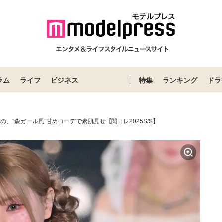
ラム
ライフ
ビジネス
特集
ランキング
ドラ
なの、“森ガール風”甘めコーデで素肌見せ【関コレ2025S/S】