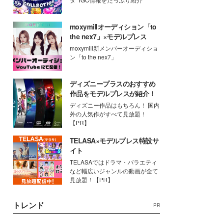
moxymillオーディション「to
the nex7」×モデルプレス
moxymill新メンバーオーディショ
ン「to the nex7」
ディズニープラスのおすすめ
作品をモデルプレスが紹介！
ディズニー作品はもちろん！ 国内
外の人気作がすべて見放題！
【PR】
TELASA×モデルプレス特設サ
イト
TELASAではドラマ・バラエティ
など幅広いジャンルの動画が全て
見放題！【PR】
トレンド
PR