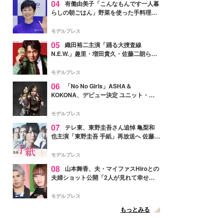
04
有働由美子「こんなもんです一人暮
らしの朝ごはん」野菜を使った手料理公
開「作ってみたい」「ヘルシーで美味し
そう」と反響
モデルプレス
05
織田裕二主演「踊る大捜査線
N.E.W.」趣里・増田貴久・佐藤二朗ら新
メンバー紹介映像解禁 各キャラクター象
徴する“謎のキーワード”も
モデルプレス
06
「No No Girls」ASHA＆
KOKONA、デビュー決定 ユニット・
TAKARAとしてセルフプロデュース楽曲
リリースへ
モデルプレス
07
テレ東、東野圭吾さん追悼 亀梨和
也主演「東野圭吾 手紙」再放送へ 佐藤隆
太・本田翼・中村倫也ら出演
モデルプレス
08
山本舞香、夫・マイファスHiroとの
夫婦ショット公開「2人が見れて幸せ」
「仲の良さが伝わってくる」と反響
モデルプレス
もっとみる