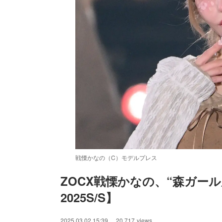
戦慄かなの（C）モデルプレス
ZOCX戦慄かなの、“森ガー
2025S/S】
/
Unmute
2025.03.02 15:39
20,717
views