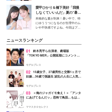
公開。モデルプレスでは、“大のミ
愛甲ひかり＆橋下美好「我慢
ニオン好き”という共通点を持つモ
デルの宮城舞と島村雄大の特別対
しなくていいんだ」夏の“暑さ
談をお届け！それぞれの視点か
対策”の新しい選択肢とは？
本格的な夏が到来！暑い中で、特
ら、今作ならではの魅力や予想外
にゆううつになるのが生理中のム
の感動をもたらす奥深いストーリ
レや不快感ですよね。今回はプラ
ーについて熱く語り合ってもらっ
イベートでも仲良しで旅行好きな
た。
モデル・愛甲ひかりさんと橋下美
ニュースランキング
好さんを迎えて本音で女子会トー
ク。猛暑のお出かけを快適に過ご
すヒントや、2人が感動した夏の
01
鈴木亮平ら出演者、劇場版
生理の新常識にも迫りました。
「TOKYO MER」公開延期にコメント
「現実のヒーローたちにチームMERから
最大の敬意とエールを」
モデルプレス
02
15歳女子、27歳男性と交際1ヶ月で
妊娠…36歳で孫誕生 波乱の人生に人気タ
レント思わずツッコミ「だいぶ危ねえ
よ！」
モデルプレス
03
＜俺のジャガイモ食え！＞「アンタ
にあげてるんだッ」恐怖で鳥肌…もはや
ストーカー？【第3話まんが】
ママスタ☆セレクト