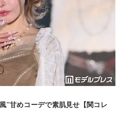
ル風”甘めコーデで素肌見せ【関コレ
Loaded
:
87.03%