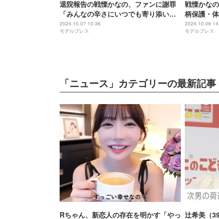
退院報告の戦慄かなの、ファンに謝罪
戦慄かなの
「みんなの辛さにいつでも寄り添いた
柄保護・体
い」不穏投稿で身柄保護・体調不良で
いた
2024.10.07 10:36
2024.10.06 14
モデルプレス
モデルプレス
イベント欠席していた
「ニュース」カテゴリーの最新記事
Rちゃん、新恋人の存在を明かす「やっ
辻希美（3