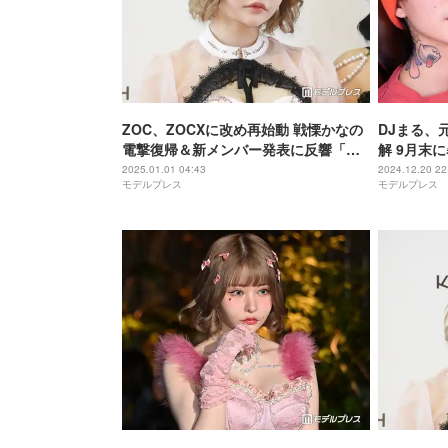
ZOC、ZOCXに改め再始動 戦慄かなの
DJまる、
電撃復帰＆新メンバー発表に反響「最
解 9月末
高」「嬉しい」
2025.01.01 04:43
2024.12.20 22
モデルプレス
モデルプレス