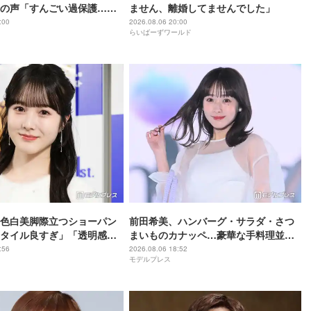
の声「すんごい過保護…」
ません、離婚してませんでした」
が準備してくれるんだ」
:00
2026.08.06 20:00
らいばーずワールド
色白美脚際立つショーパン
前田希美、ハンバーグ・サラダ・さつ
タイル良すぎ」「透明感が
まいものカナッペ…豪華な手料理並ぶ
の声
食卓公開「全部美味しそう」「盛り付
:56
2026.08.06 18:52
モデルプレス
けがおしゃれ」と絶賛の声