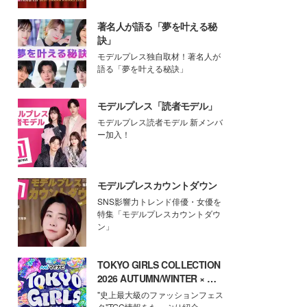
著名人が語る「夢を叶える秘
訣」
モデルプレス独自取材！著名人が
語る「夢を叶える秘訣」
モデルプレス「読者モデル」
モデルプレス読者モデル 新メンバ
ー加入！
モデルプレスカウントダウン
SNS影響力トレンド俳優・女優を
特集「モデルプレスカウントダウ
ン」
TOKYO GIRLS COLLECTION
2026 AUTUMN/WINTER × モ
デルプレス
"史上最大級のファッションフェス
タ"TGC情報をたっぷり紹介