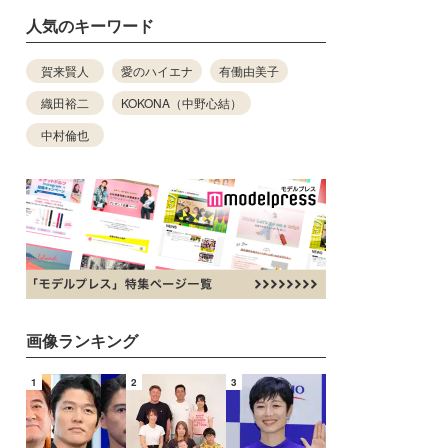
人気のキーワード
賀来賢人
愛のハイエナ
有働由美子
織田裕二
KOKONA（中野心結）
中村倫也
画像ランキング
1
2
3