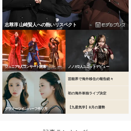
志尊淳 山崎賢人への熱いリスペクト
ジュニア9人コンサート開幕
ノノガ2人ユニットデビュー
芸能界で海外移住の報告続々
初の海外単独ライブ決定
【九星気学】8月の運勢
グラマーツインハーフ作り方