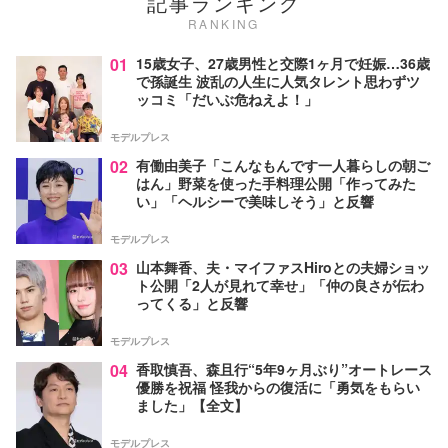
記事ランキング
RANKING
01
15歳女子、27歳男性と交際1ヶ月で妊娠…36歳
で孫誕生 波乱の人生に人気タレント思わずツ
ッコミ「だいぶ危ねえよ！」
モデルプレス
02
有働由美子「こんなもんです一人暮らしの朝ご
はん」野菜を使った手料理公開「作ってみた
い」「ヘルシーで美味しそう」と反響
モデルプレス
03
山本舞香、夫・マイファスHiroとの夫婦ショッ
ト公開「2人が見れて幸せ」「仲の良さが伝わ
ってくる」と反響
モデルプレス
04
香取慎吾、森且行“5年9ヶ月ぶり”オートレース
優勝を祝福 怪我からの復活に「勇気をもらい
ました」【全文】
モデルプレス