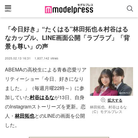
「今日好き」“たくはる”林田拓也＆村谷はる
なカップル、LINE画面公開「ラブラブ」「背
景も尊い」の声
2025.02.13 16:31
1,837,142
views
ABEMAの高校生による青春恋愛リア
リティーショー「今日、好きになり
ました。」（毎週月曜22時～）に参
加していた
村谷はるな
が13日、自身
拡大する
のInstagramストーリーズを更新。恋
林田拓也、村谷はるな
（C）モデルプレス
人・
林田拓也
とのLINEの画面を公開
した。