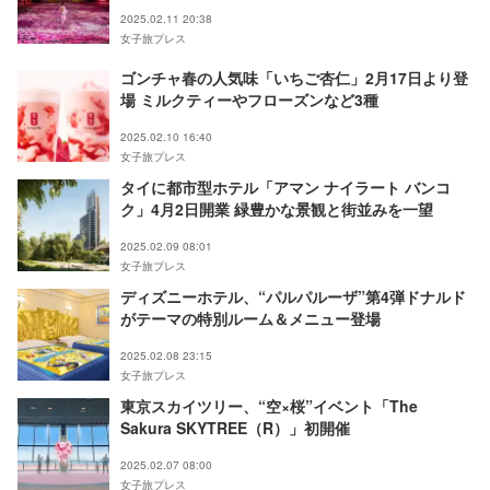
2025.02.11 20:38
女子旅プレス
ゴンチャ春の人気味「いちご杏仁」2月17日より登
場 ミルクティーやフローズンなど3種
2025.02.10 16:40
女子旅プレス
タイに都市型ホテル「アマン ナイラート バンコ
ク」4月2日開業 緑豊かな景観と街並みを一望
2025.02.09 08:01
女子旅プレス
ディズニーホテル、“パルパルーザ”第4弾ドナルド
がテーマの特別ルーム＆メニュー登場
2025.02.08 23:15
女子旅プレス
東京スカイツリー、“空×桜”イベント「The
Sakura SKYTREE（R）」初開催
2025.02.07 08:00
女子旅プレス