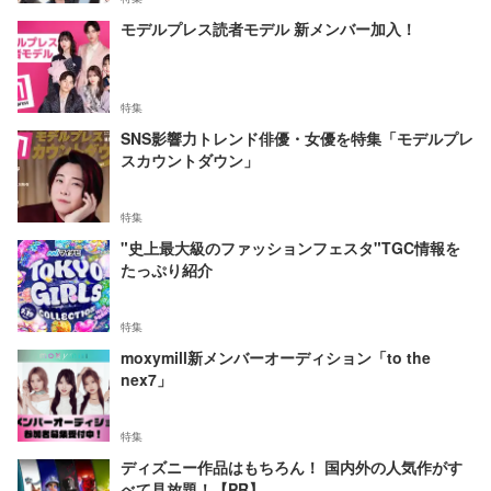
モデルプレス読者モデル 新メンバー加入！
特集
SNS影響力トレンド俳優・女優を特集「モデルプレ
スカウントダウン」
特集
"史上最大級のファッションフェスタ"TGC情報を
たっぷり紹介
特集
moxymill新メンバーオーディション「to the
nex7」
特集
ディズニー作品はもちろん！ 国内外の人気作がす
べて見放題！【PR】