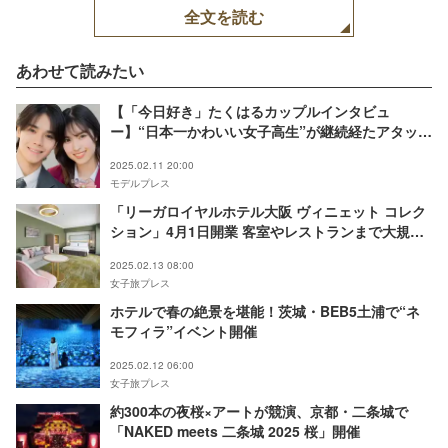
全文を読む
あわせて読みたい
【「今日好き」たくはるカップルインタビュ
ー】“日本一かわいい女子高生”が継続経たアタック
受け成立 交際開始で気づいた新たな一面「意外で
2025.02.11 20:00
した」
モデルプレス
「リーガロイヤルホテル大阪 ヴィニェット コレク
ション」4月1日開業 客室やレストランまで大規模
改装
2025.02.13 08:00
女子旅プレス
ホテルで春の絶景を堪能！茨城・BEB5土浦で“ネ
モフィラ”イベント開催
2025.02.12 06:00
女子旅プレス
約300本の夜桜×アートが競演、京都・二条城で
「NAKED meets 二条城 2025 桜」開催