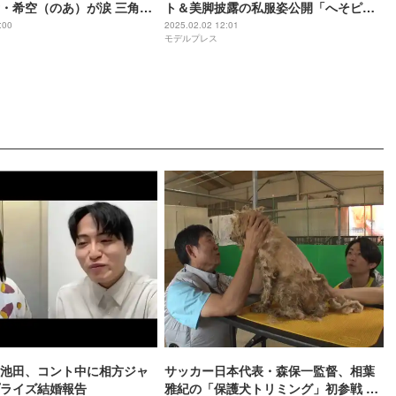
・希空（のあ）が涙 三角関
ト＆美脚披露の私服姿公開「へそピア
み【ネタバレあり】
スかな？」「可愛すぎる」と反響続々
:00
2025.02.02 12:01
モデルプレス
池田、コント中に相方ジャ
サッカー日本代表・森保一監督、相葉
ライズ結婚報告
雅紀の「保護犬トリミング」初参戦 ド