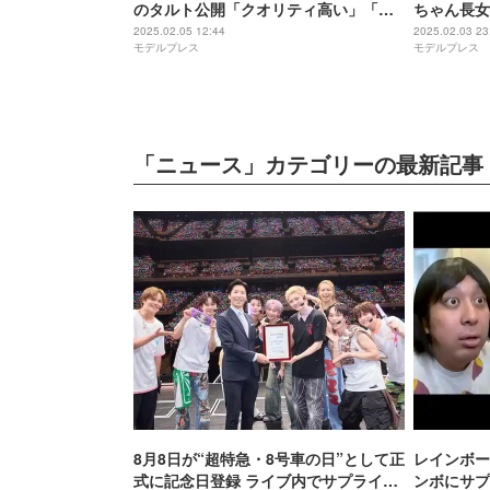
のタルト公開「クオリティ高い」「プ
ちゃん長女
ロ級」と反響
係の恋に悩
2025.02.05 12:44
2025.02.03 23
モデルプレス
モデルプレス
「ニュース」カテゴリーの最新記事
8月8日が“超特急・8号車の日”として正
レインボー
式に記念日登録 ライブ内でサプライズ
ンボにサプ