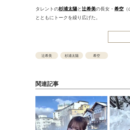
タレントの
杉浦太陽
と
辻希美
の長女・
希空
（
とともにトークを繰り広げた。
辻希美
杉浦太陽
希空
関連記事