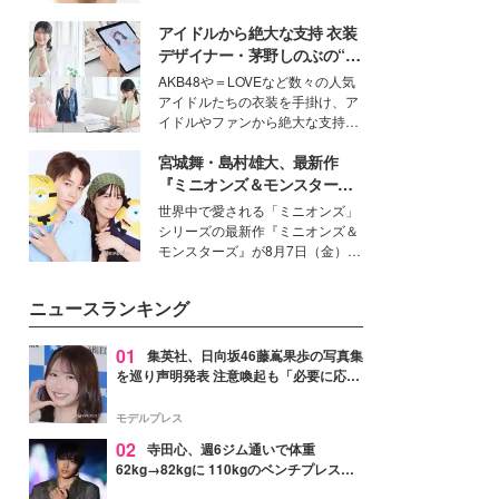
いという読者も多いのでは？そん
アイドルから絶大な支持 衣装
な美容の常識を大きく変える可能
性を秘めた、革新的な「Water
デザイナー・茅野しのぶの“可
Capturing Skin（ウォーターキャ
愛い”を作る美学＜「シチズン
AKB48や＝LOVEなど数々の人気
プチャリングスキン：捕水肌）」
クロスシー」インタビュー＞
アイドルたちの衣装を手掛け、ア
技術を、花王が構築した。
イドルやファンから絶大な支持を
得る、株式会社オサレカンパニー
宮城舞・島村雄大、最新作
取締役兼クリエイティブディレク
ター・茅野しのぶ。一人ひとりの
『ミニオンズ＆モンスター
個性に寄り添い、魅力を引き出す
ズ』の魅力熱弁 ハチャメチャ
世界中で愛される「ミニオンズ」
衣装作りは、多くの女性たちに勇
だけじゃない“友情と絆”に感
シリーズの最新作『ミニオンズ＆
気と自信を与え続けている。
動
モンスターズ』が8月7日（金）に
公開。モデルプレスでは、“大のミ
ニオン好き”という共通点を持つモ
ニュースランキング
デルの宮城舞と島村雄大の特別対
談をお届け！それぞれの視点か
ら、今作ならではの魅力や予想外
01
集英社、日向坂46藤嶌果歩の写真集
の感動をもたらす奥深いストーリ
を巡り声明発表 注意喚起も「必要に応じ
ーについて熱く語り合ってもらっ
て法的措置を含む対応を検討」
た。
モデルプレス
02
寺田心、週6ジム通いで体重
62kg→82kgに 110kgのベンチプレス持
ち上げる姿披露「胸板の厚みすごい」