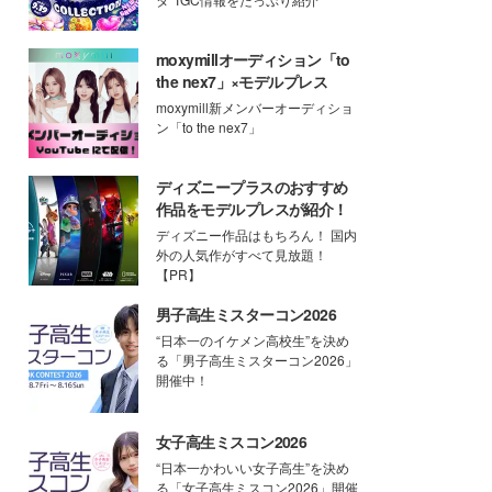
moxymillオーディション「to
the nex7」×モデルプレス
moxymill新メンバーオーディショ
ン「to the nex7」
ディズニープラスのおすすめ
作品をモデルプレスが紹介！
ディズニー作品はもちろん！ 国内
外の人気作がすべて見放題！
【PR】
男子高生ミスターコン2026
“日本一のイケメン高校生”を決め
る「男子高生ミスターコン2026」
開催中！
女子高生ミスコン2026
“日本一かわいい女子高生”を決め
る「女子高生ミスコン2026」開催