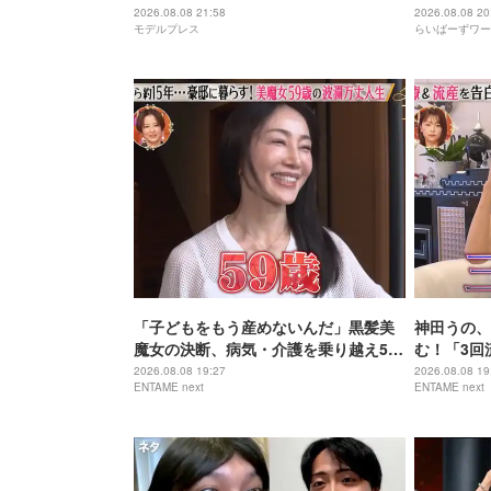
発表
2026.08.08 21:58
2026.08.08 20
モデルプレス
らいばーずワー
「子どもをもう産めないんだ」黒髪美
神田うの、
魔女の決断、病気・介護を乗り越え56
む！「3回
歳で“おばあちゃん”に
身の過去を
2026.08.08 19:27
2026.08.08 19
ENTAME next
ENTAME next