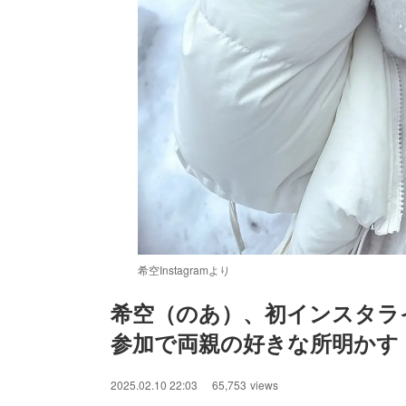
希空Instagramより
希空（のあ）、初インスタライ
参加で両親の好きな所明かす
/
Unmute
2025.02.10 22:03
65,753
views