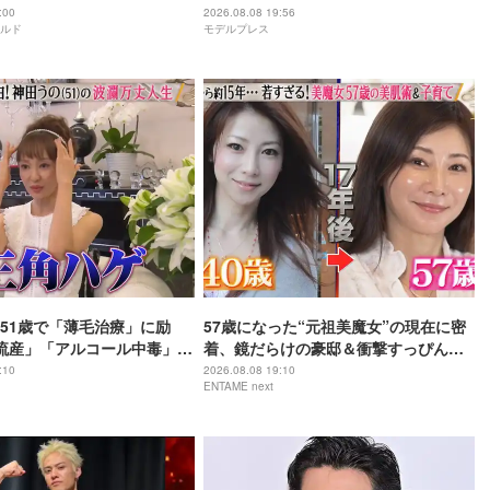
リームチームで心込めて挑む【24時間
:00
2026.08.08 19:56
ルド
モデルプレス
テレビ49】
51歳で「薄毛治療」に励
57歳になった“元祖美魔女”の現在に密
流産」「アルコール中毒」自
着、鏡だらけの豪邸＆衝撃すっぴん姿
赤裸々告白
を披露
:10
2026.08.08 19:10
ENTAME next