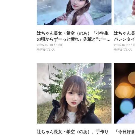
辻ちゃん長女・希空（のあ）「小学生
辻ちゃん長
の頃からずーっと憧れ」先輩と“デー
バレンタイ
ト”報告 プリクラ公開に反響続々
い」「簡単
2025.02.10 15:33
2025.02.07 19
モデルプレス
モデルプレス
辻ちゃん長女・希空（のあ）、手作り
「今日好き