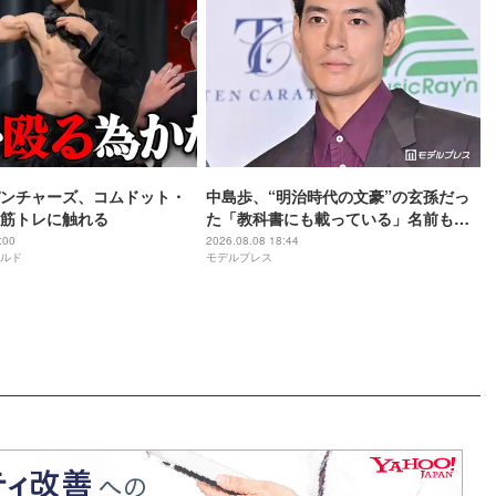
ンチャーズ、コムドット・
中島歩、“明治時代の文豪”の玄孫だっ
筋トレに触れる
た「教科書にも載っている」名前も先
祖に由来
:00
2026.08.08 18:44
ルド
モデルプレス