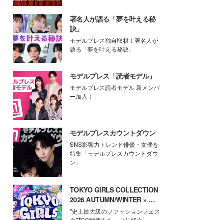
著名人が語る「夢を叶える秘
訣」
モデルプレス独自取材！著名人が
語る「夢を叶える秘訣」
モデルプレス「読者モデル」
モデルプレス読者モデル 新メンバ
ー加入！
モデルプレスカウントダウン
SNS影響力トレンド俳優・女優を
特集「モデルプレスカウントダウ
ン」
TOKYO GIRLS COLLECTION
2026 AUTUMN/WINTER × モ
デルプレス
"史上最大級のファッションフェス
タ"TGC情報をたっぷり紹介