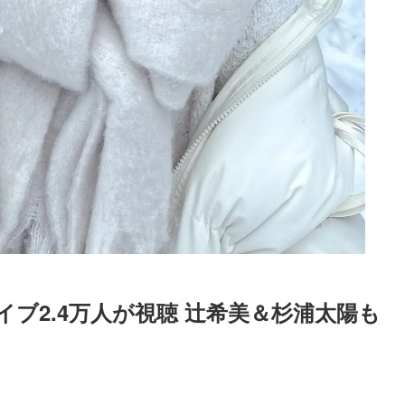
ブ2.4万人が視聴 辻希美＆杉浦太陽も
Loaded
:
52.23%