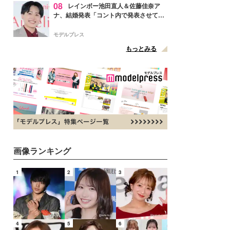
08
レインボー池田直人＆佐藤佳奈ア
ナ、結婚発表「コント内で発表させてい
ただきました」読売テレビ退社は生活拠
点変更のため
モデルプレス
もっとみる
画像ランキング
1
2
3
4
5
6