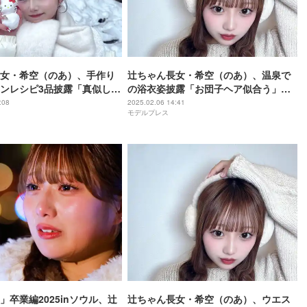
女・希空（のあ）、手作り
辻ちゃん長女・希空（のあ）、温泉で
ンレシピ3品披露「真似した
の浴衣姿披露「お団子ヘア似合う」
なのに美味しそう」の声
「横顔も可愛すぎる」の声
:08
2025.02.06 14:41
モデルプレス
」卒業編2025inソウル、辻
辻ちゃん長女・希空（のあ）、ウエス