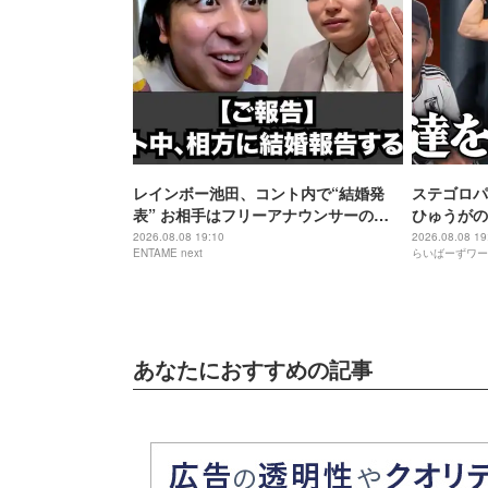
レインボー池田、コント内で“結婚発
ステゴロパ
表” お相手はフリーアナウンサーの佐
ひゅうがの
藤佳奈
2026.08.08 19:10
2026.08.08 19
ENTAME next
らいばーずワー
あなたにおすすめの記事