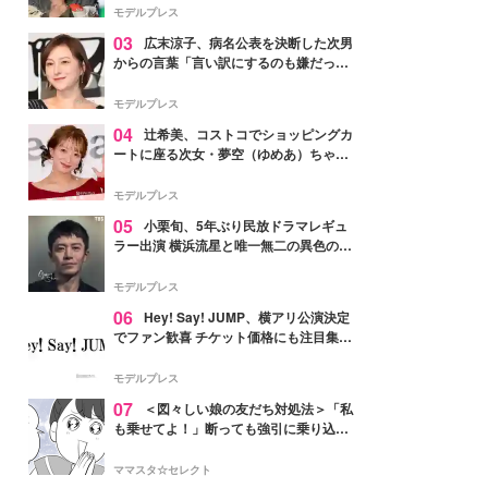
「かっこいい」と反響
モデルプレス
03
広末涼子、病名公表を決断した次男
からの言葉「言い訳にするのも嫌だっ
た」「言うべきか迷った」
モデルプレス
04
辻希美、コストコでショッピングカ
ートに座る次女・夢空（ゆめあ）ちゃん
の姿公開「乗りこなしてる感じが可愛す
ぎ」「成長を感じる」の声
モデルプレス
05
小栗旬、5年ぶり民放ドラマレギュ
ラー出演 横浜流星と唯一無二の異色のバ
ディで初共演【LOST10】
モデルプレス
06
Hey! Say! JUMP、横アリ公演決定
でファン歓喜 チケット価格にも注目集ま
る「激アツ」「平成に戻ったみたい」
モデルプレス
07
＜図々しい娘の友だち対処法＞「私
も乗せてよ！」断っても強引に乗り込ん
でくる友だち【第1話まんが】
ママスタ☆セレクト