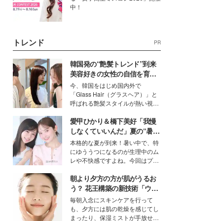
中！
トレンド
PR
韓国発の“艶髪トレンド”到来
美容好きの女性の自信を育む
「ヘアケア事情」って？
今、韓国をはじめ国内外で
「Glass Hair（グラスヘア）」と
呼ばれる艶髪スタイルが熱い視線
を集めています。メイクやファッ
愛甲ひかり＆橋下美好「我慢
ションの完成度を高めるベースと
して、“髪そのものの美しさ”に改
しなくていいんだ」夏の“暑さ
めて注目する人が増えている様
対策”の新しい選択肢とは？
本格的な夏が到来！暑い中で、特
子。今回は、そんな憧れの艶やか
にゆううつになるのが生理中のム
な髪を日常で叶える、美容好きの
レや不快感ですよね。今回はプラ
女性たちのヘアケア事情を紹介し
イベートでも仲良しで旅行好きな
ます。
朝より夕方の方が肌がうるお
モデル・愛甲ひかりさんと橋下美
好さんを迎えて本音で女子会トー
う？ 花王構築の新技術「ウォ
ク。猛暑のお出かけを快適に過ご
ーターキャプチャリングスキ
毎朝入念にスキンケアを行って
すヒントや、2人が感動した夏の
ン（捕水肌）」がスキンケア
も、夕方には肌の乾燥を感じてし
生理の新常識にも迫りました。
の常識を変える予感
まったり、保湿ミストが手放せな