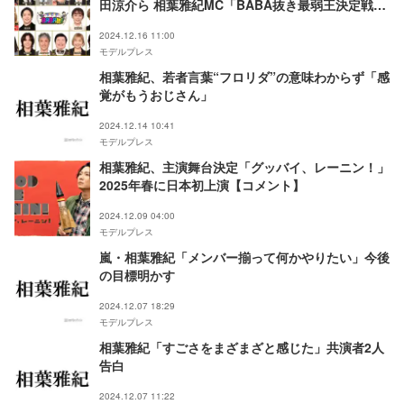
田涼介ら 相葉雅紀MC「BABA抜き最弱王決定戦」
2025年新春SP出場者22人発表
2024.12.16 11:00
モデルプレス
相葉雅紀、若者言葉“フロリダ”の意味わからず「感
覚がもうおじさん」
2024.12.14 10:41
モデルプレス
相葉雅紀、主演舞台決定「グッバイ、レーニン！」
2025年春に日本初上演【コメント】
2024.12.09 04:00
モデルプレス
嵐・相葉雅紀「メンバー揃って何かやりたい」今後
の目標明かす
2024.12.07 18:29
モデルプレス
相葉雅紀「すごさをまざまざと感じた」共演者2人
告白
2024.12.07 11:22