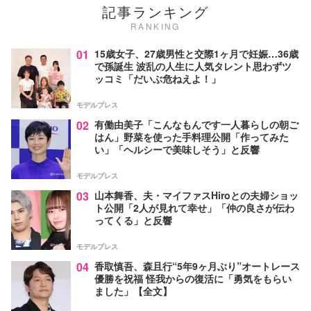
記事ランキング
RANKING
01
15歳女子、27歳男性と交際1ヶ月で妊娠…36歳
で孫誕生 波乱の人生に人気タレント思わずツ
ッコミ「だいぶ危ねえよ！」
モデルプレス
02
有働由美子「こんなもんです一人暮らしの朝ご
はん」野菜を使った手料理公開「作ってみた
い」「ヘルシーで美味しそう」と反響
モデルプレス
03
山本舞香、夫・マイファスHiroとの夫婦ショッ
ト公開「2人が見れて幸せ」「仲の良さが伝わ
ってくる」と反響
モデルプレス
04
香取慎吾、森且行“5年9ヶ月ぶり”オートレース
優勝を祝福 怪我からの復活に「勇気をもらい
ました」【全文】