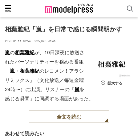
相葉雅紀「嵐」を日常で感じる瞬間明かす
2025.01.11 10:54
225,998
views
嵐
の
相葉雅紀
が、10日深夜に放送さ
れたパーソナリティーを務める番組
「
嵐
・
相葉雅紀
のレコメン！アラシ
リミックス」（文化放送／毎週金曜
拡大する
24時〜）に出演。リスナーの「
嵐
を
感じる瞬間」に同調する場面があった。
全文を読む
あわせて読みたい