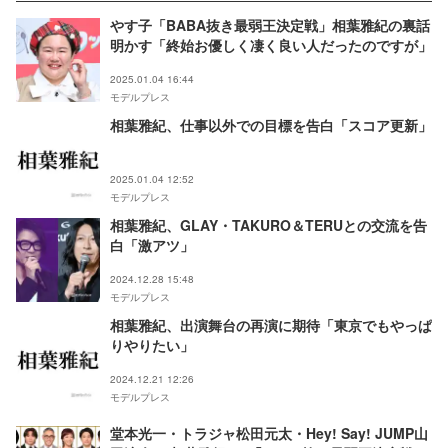
やす子「BABA抜き最弱王決定戦」相葉雅紀の裏話
明かす「終始お優しく凄く良い人だったのですが」
2025.01.04 16:44
モデルプレス
相葉雅紀、仕事以外での目標を告白「スコア更新」
2025.01.04 12:52
モデルプレス
相葉雅紀、GLAY・TAKURO＆TERUとの交流を告
白「激アツ」
2024.12.28 15:48
モデルプレス
相葉雅紀、出演舞台の再演に期待「東京でもやっぱ
りやりたい」
2024.12.21 12:26
モデルプレス
堂本光一・トラジャ松田元太・Hey! Say! JUMP山