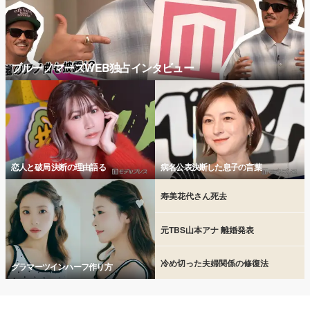
ブルーノマーズWEB独占インタビュー
恋人と破局 決断の理由語る
病名公表決断した息子の言葉
寿美花代さん死去
元TBS山本アナ 離婚発表
冷め切った夫婦関係の修復法
グラマーツインハーフ作り方