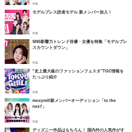
特集
モデルプレス読者モデル 新メンバー加入！
特集
SNS影響力トレンド俳優・女優を特集「モデルプレ
スカウントダウン」
特集
"史上最大級のファッションフェスタ"TGC情報を
たっぷり紹介
特集
moxymill新メンバーオーディション「to the
nex7」
特集
ディズニー作品はもちろん！ 国内外の人気作がす