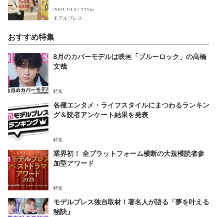
ました」電話での“意味深発言”にも注目集まる
2024.10.07 11:55
モデルプレス
おすすめ特集
8月のカバーモデルは映画「ブルーロック」の高橋
文哉
特集
各種エンタメ・ライフスタイルにまつわるランキン
グ＆読者アンケート結果を発表
特集
業界初！ 全プラットフォーム横断の大規模読者参
加型アワード
特集
モデルプレス独自取材！著名人が語る「夢を叶える
秘訣」