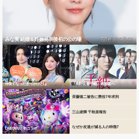
みな実 結婚＆妊娠発表後初の公の場
仲良くなったきっかけとは
「東野圭吾 手紙」再放送へ
斉藤慎二被告に懲役7年求刑
三山凌輝 千秋楽報告
なぜか友達が減る人の特徴7
LABUBUと初コラボ