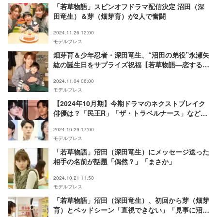
「若草物語」スピンオフドラマ配信決定 沼田（深
田竜生）＆芽（畑芽育）が2人で奮闘
2024.11.26 12:00
モデルプレス
畑芽育＆少年忍者・深田竜生、“沼田の弟役”永瀬矢
紘の誕生日をサプライズ祝福【若草物語―恋する姉
妹と恋せぬ私―】
2024.11.04 06:00
モデルプレス
【2024年10月期】今期ドラマのネクストブレイク
俳優は？「民王R」「ザ・トラベルナース」などか
ら注目の6人
2024.10.29 17:00
モデルプレス
「若草物語」沼田（深田竜生）にメッセージ送った
相手の名前が話題「偶然？」「まさか」
2024.10.21 11:50
モデルプレス
「若草物語」沼田（深田竜生）、初回から芽（畑芽
育）とベッドシーン「直視できない」「見事に沼り