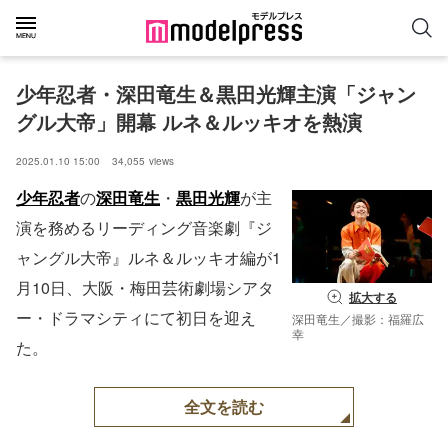
少年忍者・深田竜生＆黒田光輝主演「ジャン
グル大帝」開幕 ルネ＆ルッキオを熱演
2025.01.10 15:00
34,055
views
少年忍者
の
深田竜生
・
黒田光輝
が主
演を務めるリーディング音楽劇『ジ
ャングル大帝』ルネ＆ルッキオ編が1
月10日、大阪・梅田芸術劇場シアタ
拡大する
ー・ドラマシティにて初日を迎え
深田竜生／撮影：福羅広
幸
た。
全文を読む