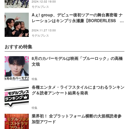
2024.12.02 19:00
モデルプレス
Aぇ! group、デビュー後初ツアーの舞台裏密着 ナ
レーションはキンプリ永瀬廉【BORDERLESS A
ぇ! group デビューツアーの裏側】
2024.11.27 13:00
モデルプレス
おすすめ特集
8月のカバーモデルは映画「ブルーロック」の高橋
文哉
特集
各種エンタメ・ライフスタイルにまつわるランキン
グ＆読者アンケート結果を発表
特集
業界初！ 全プラットフォーム横断の大規模読者参
加型アワード