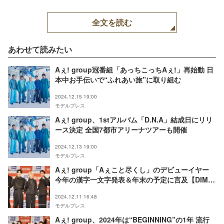
全文を読む
あわせて読みたい
Aぇ! group冠番組「あっちこっちAぇ!」再始動 日
本中お手伝いで“ふれあい旅”に取り組む
2024.12.15 19:00
モデルプレス
Aぇ! group、1stアルバム「D.N.A」結成日にリリ
ース決定 全国7都市アリーナツアーも開催
2024.12.13 19:00
モデルプレス
Aぇ! group「Aぇこと尽くし」のデビューイヤー
今年の漢字一文字発表＆年末の予定に言及【DIME
トレンド大賞】
2024.12.11 16:48
モデルプレス
Aぇ! group、2024年は“BEGINNING”の1年 流行