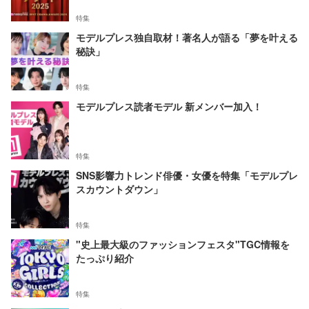
特集
モデルプレス独自取材！著名人が語る「夢を叶える
秘訣」
特集
モデルプレス読者モデル 新メンバー加入！
特集
SNS影響力トレンド俳優・女優を特集「モデルプレ
スカウントダウン」
特集
"史上最大級のファッションフェスタ"TGC情報を
たっぷり紹介
特集