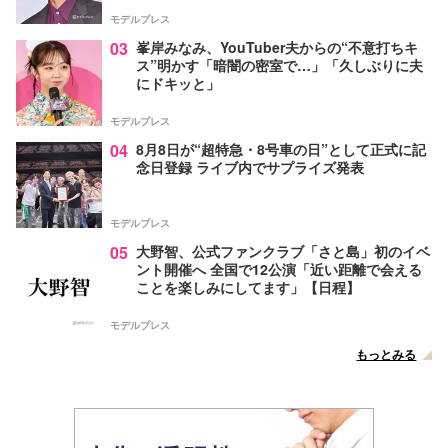
モデルプレス
03
峯岸みなみ、YouTuber夫からの“不意打ちキ
ス”明かす「暗闇の密室で…」「久しぶりに夫
にドキッと」
モデルプレス
04
8月8日が“超特急・8号車の日”として正式に記
念日登録 ライブ内でサプライズ発表
モデルプレス
05
大野智、公式ファンクラブ「さと島」初のイベ
ント開催へ 全国で12公演「近い距離で会える
ことを楽しみにしてます」【日程】
モデルプレス
もっとみる