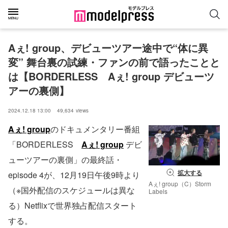
Aぇ! group、デビューツアー途中で“体に異
変” 舞台裏の試練・ファンの前で語ったことと
は【BORDERLESS　Aぇ! group デビューツ
アーの裏側】
2024.12.18 13:00
49,634
views
Aぇ! group
のドキュメンタリー番組
「BORDERLESS
Aぇ! group
デビ
ューツアーの裏側」の最終話・
拡大する
episode 4が、12⽉19⽇午後9時より
Aぇ! group（C）Storm
（※国外配信のスケジュールは異な
Labels
る）Netflixで世界独占配信スタート
する。