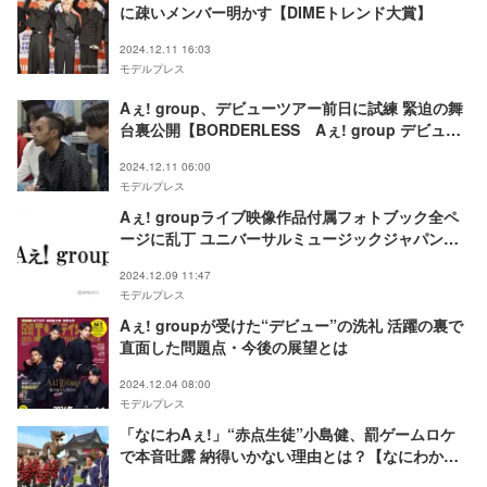
に疎いメンバー明かす【DIMEトレンド大賞】
2024.12.11 16:03
モデルプレス
Aぇ! group、デビューツアー前日に試練 緊迫の舞
台裏公開【BORDERLESS Aぇ! group デビュー
ツアーの裏側】
2024.12.11 06:00
モデルプレス
Aぇ! groupライブ映像作品付属フォトブック全ペ
ージに乱丁 ユニバーサルミュージックジャパンが
謝罪・交換対応
2024.12.09 11:47
モデルプレス
Aぇ! groupが受けた“デビュー”の洗礼 活躍の裏で
直面した問題点・今後の展望とは
2024.12.04 08:00
モデルプレス
「なにわAぇ!」“赤点生徒”小島健、罰ゲームロケ
で本音吐露 納得いかない理由とは？【なにわからA
ぇ! 風吹かせます！】