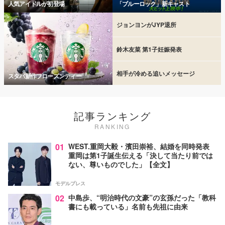
人気アイドルが初登場
「ブルーロック」新キャスト
ジョンヨンがJYP退所
鈴木友菜 第1子妊娠発表
相手が冷める追いメッセージ
スタバ新作フローズンティー
記事ランキング
RANKING
01
WEST.重岡大毅・濱田崇裕、結婚を同時発表
重岡は第1子誕生伝える「決して当たり前では
ない、尊いものでした」【全文】
モデルプレス
02
中島歩、“明治時代の文豪”の玄孫だった「教科
書にも載っている」名前も先祖に由来