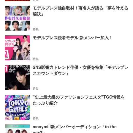
モデルプレス独自取材！著名人が語る「夢を叶える
秘訣」
特集
モデルプレス読者モデル 新メンバー加入！
特集
SNS影響力トレンド俳優・女優を特集「モデルプレ
スカウントダウン」
特集
"史上最大級のファッションフェスタ"TGC情報を
たっぷり紹介
特集
moxymill新メンバーオーディション「to the
nex7」