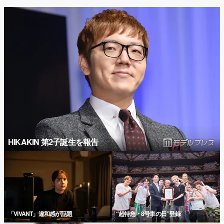
HIKAKIN 第2子誕生を報告
「VIVANT」違和感が話題
“超特急・8号車の日”登録