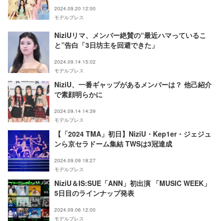
2024.09.20 12:00
モデルプレス
NiziUリマ、メンバー絶賛の“最近ハマっているこ
と”告白「3日坊主を回避できた」
2024.09.14 15:02
モデルプレス
NiziU、一番ギャップがあるメンバーは？ 他己紹介
で素顔明らかに
2024.09.14 14:39
モデルプレス
【「2024 TMA」初日】NiziU・Kep1er・ジェジュ
ンら京セラドーム集結 TWSは3冠達成
2024.09.09 18:27
モデルプレス
NiziU＆IS:SUE「ANN」初出演 「MUSIC WEEK」
5日目のラインナップ発表
2024.09.06 12:00
モデルプレス