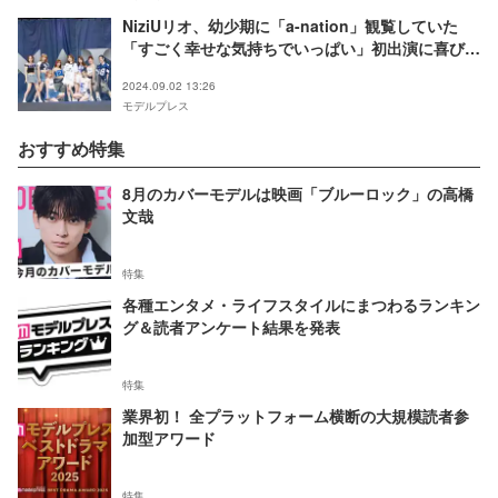
NiziUリオ、幼少期に「a-nation」観覧していた
「すごく幸せな気持ちでいっぱい」初出演に喜び
バンド携えた怒涛メドレーも【a-nation 2024】
2024.09.02 13:26
モデルプレス
おすすめ特集
8月のカバーモデルは映画「ブルーロック」の高橋
文哉
特集
各種エンタメ・ライフスタイルにまつわるランキン
グ＆読者アンケート結果を発表
特集
業界初！ 全プラットフォーム横断の大規模読者参
加型アワード
特集