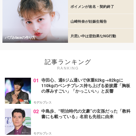
ボイメンが改名・契約終了
山崎怜奈が妊娠生報告
片思い中は逆効果なNG行動
バブみfaceの作り方
記事ランキング
RANKING
01
寺田心、週6ジム通いで体重62kg→82kgに
110kgのベンチプレス持ち上げる姿披露「胸板
の厚みすごい」「かっこいい」と反響
モデルプレス
02
中島歩、“明治時代の文豪”の玄孫だった「教科
書にも載っている」名前も先祖に由来
モデルプレス