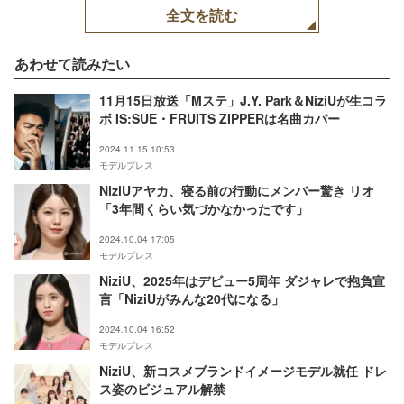
全文を読む
あわせて読みたい
11月15日放送「Mステ」J.Y. Park＆NiziUが生コラ
ボ IS:SUE・FRUITS ZIPPERは名曲カバー
2024.11.15 10:53
モデルプレス
NiziUアヤカ、寝る前の行動にメンバー驚き リオ
「3年間くらい気づかなかったです」
2024.10.04 17:05
モデルプレス
NiziU、2025年はデビュー5周年 ダジャレで抱負宣
言「NiziUがみんな20代になる」
2024.10.04 16:52
モデルプレス
NiziU、新コスメブランドイメージモデル就任 ドレ
ス姿のビジュアル解禁