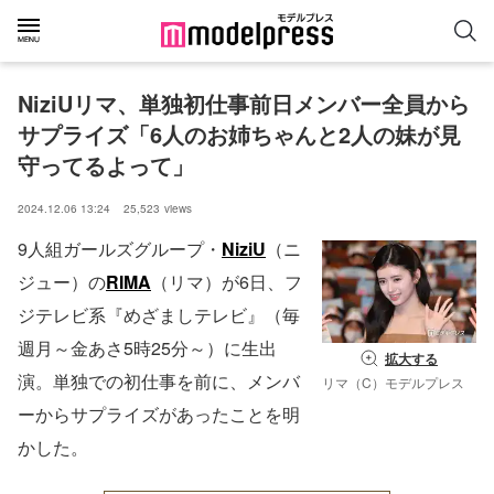
NiziUリマ、単独初仕事前日メンバー全員から
サプライズ「6人のお姉ちゃんと2人の妹が見
守ってるよって」
2024.12.06 13:24
25,523
views
9人組ガールズグループ・
NiziU
（ニ
ジュー）の
RIMA
（リマ）が6日、フ
ジテレビ系『めざましテレビ』（毎
週月～金あさ5時25分～）に生出
拡大する
演。単独での初仕事を前に、メンバ
リマ（C）モデルプレス
ーからサプライズがあったことを明
かした。