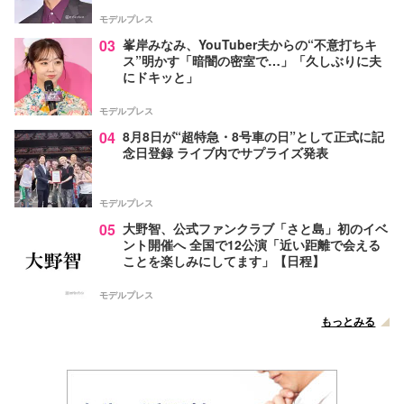
モデルプレス
03
峯岸みなみ、YouTuber夫からの“不意打ちキ
ス”明かす「暗闇の密室で…」「久しぶりに夫
にドキッと」
モデルプレス
04
8月8日が“超特急・8号車の日”として正式に記
念日登録 ライブ内でサプライズ発表
モデルプレス
05
大野智、公式ファンクラブ「さと島」初のイベ
ント開催へ 全国で12公演「近い距離で会える
ことを楽しみにしてます」【日程】
モデルプレス
もっとみる