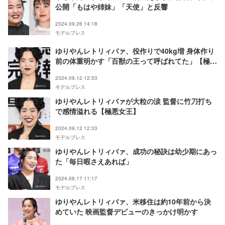
公開「もはや姉妹」「天使」と反響
2024.09.26 14:18
モデルプレス
ゆりやんレトリィバァ、役作りで40kg増 身体作り
前の体重明かす「百獣の王って呼ばれてた」【極悪
女王】
2024.09.12 12:53
モデルプレス
ゆりやんレトリィバァが大粒の涙 監督に竹刀打ち
で感情溢れる【極悪女王】
2024.09.12 12:33
モデルプレス
ゆりやんレトリィバァ、成功の秘訣は幼少期にあっ
た「毎日暇さえあれば」
2024.08.17 11:17
モデルプレス
ゆりやんレトリィバァ、米移住は約10年前から決
めていた 映画監督デビューのきっかけ明かす