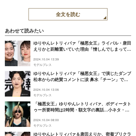
全文を読む
あわせて読みたい
ゆりやんレトリィバァ「極悪女王」ライバル・唐田
えりかと距離置いていた理由「憎しんでしまって」
撮影秘話明かす
2024.10.04 13:39
モデルプレス
ゆりやんレトリィバァ「極悪女王」で演じたダンプ
松本からの絶賛コメントに涙 鼻水「チーン」で博
多華丸・大吉のずっこけ劇も話題に
2024.10.04 13:06
モデルプレス
「極悪女王」ゆりやんレトリィバァ、ボディータト
ゥー所要時間は2時間・額文字の裏話…小ネタ・ト
リビア一挙放出
2024.10.04 08:00
モデルプレス
ゆりやんレトリィバァ＆唐田えりか、密着プリクラ