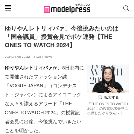
ゆりやんレトリィバァ、今後挑みたいのは
「国会議員」授賞会見でボケ連発【THE 
ONES TO WATCH 2024】
2024.11.08 20:22
11,267
views
ゆりやんレトリィバァ
が、8日都内に
て開催されたファッション誌
「VOGUE JAPAN」（コンデナス
ト・ジャパン）によるアイコニック
拡大する
な人々を讃えるアワード「THE
「THE ONES TO WATCH
2024」の授賞記者会見に
ONES TO WATCH 2024」の授賞記
出席したゆりやんレトリ
ィバァ（C）モデルプレ
者会見に出席。今後挑んでいきたい
ス
ことを明かした。