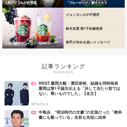
人気アイドルが初登場
「ブルーロック」新キャスト
ジョンヨンがJYP退所
鈴木友菜 第1子妊娠発表
相手が冷める追いメッセージ
スタバ新作フローズンティー
記事ランキング
RANKING
01
WEST.重岡大毅・濱田崇裕、結婚を同時発表
重岡は第1子誕生伝える「決して当たり前では
ない、尊いものでした」【全文】
モデルプレス
02
中島歩、“明治時代の文豪”の玄孫だった「教科
書にも載っている」名前も先祖に由来