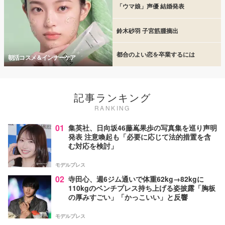
「ウマ娘」声優 結婚発表
鈴木砂羽 子宮筋腫摘出
都合のよい恋を卒業するには
朝活コスメ＆インナーケア
記事ランキング
RANKING
01
集英社、日向坂46藤嶌果歩の写真集を巡り声明
発表 注意喚起も「必要に応じて法的措置を含
む対応を検討」
モデルプレス
02
寺田心、週6ジム通いで体重62kg→82kgに
110kgのベンチプレス持ち上げる姿披露「胸板
の厚みすごい」「かっこいい」と反響
モデルプレス