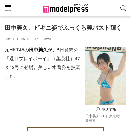
田中美久、ビキニ姿でふっくら美バスト輝く
2024.11.05 05:00
31,166
views
元HKT48の
田中美久
が、5日発売の
「週刊プレイボーイ」（集英社）47
＆48号に登場。美しい水着姿を披露
した。
拡大する
田中美久（C）東京祐／
集英社