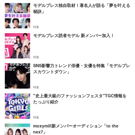
モデルプレス独自取材！著名人が語る「夢を叶える
秘訣」
特集
モデルプレス読者モデル 新メンバー加入！
特集
SNS影響力トレンド俳優・女優を特集「モデルプレ
スカウントダウン」
特集
"史上最大級のファッションフェスタ"TGC情報を
たっぷり紹介
特集
moxymill新メンバーオーディション「to the
nex7」