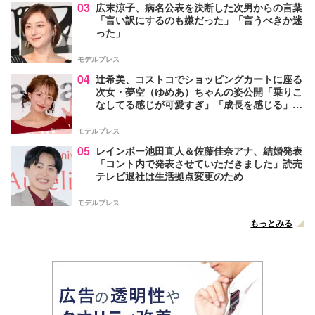
03
広末涼子、病名公表を決断した次男からの言葉
「言い訳にするのも嫌だった」「言うべきか迷
った」
モデルプレス
04
辻希美、コストコでショッピングカートに座る
次女・夢空（ゆめあ）ちゃんの姿公開「乗りこ
なしてる感じが可愛すぎ」「成長を感じる」の
声
モデルプレス
05
レインボー池田直人＆佐藤佳奈アナ、結婚発表
「コント内で発表させていただきました」読売
テレビ退社は生活拠点変更のため
モデルプレス
もっとみる