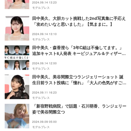
2024.09.14 13:23
モデルプレス
田中美久、大胆カット挑戦した2nd写真集に手応え
「攻めたいなと思いました」【気ままに。】
2024.09.14 13:10
モデルプレス
田中美久・森香澄ら「3年C組は不倫してます。」
追加キャスト6人発表 キービジュアル＆ティザー動
画解禁
2024.09.14 12:00
モデルプレス
田中美久、美谷間際立つランジェリーショット 誕
生日前ラスト投稿に「憧れ」「大人の色気がすご
い」の声
2024.09.11 16:23
モデルプレス
「新宿野戦病院」で話題・石川萌香、ランジェリー
姿で美谷間際立つ
2024.09.09 05:00
モデルプレス