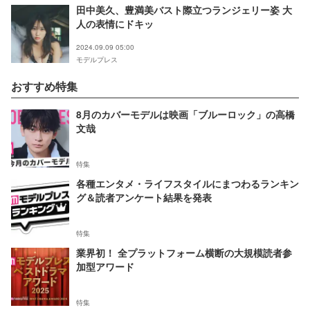
田中美久、豊満美バスト際立つランジェリー姿 大
人の表情にドキッ
2024.09.09 05:00
モデルプレス
おすすめ特集
8月のカバーモデルは映画「ブルーロック」の高橋
文哉
特集
各種エンタメ・ライフスタイルにまつわるランキン
グ＆読者アンケート結果を発表
特集
業界初！ 全プラットフォーム横断の大規模読者参
加型アワード
特集