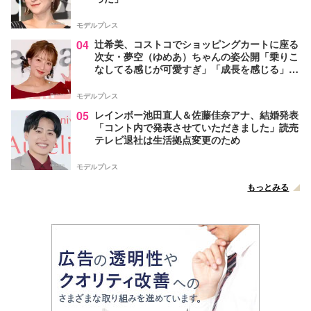
モデルプレス
04
辻希美、コストコでショッピングカートに座る
次女・夢空（ゆめあ）ちゃんの姿公開「乗りこ
なしてる感じが可愛すぎ」「成長を感じる」の
声
モデルプレス
05
レインボー池田直人＆佐藤佳奈アナ、結婚発表
「コント内で発表させていただきました」読売
テレビ退社は生活拠点変更のため
モデルプレス
もっとみる