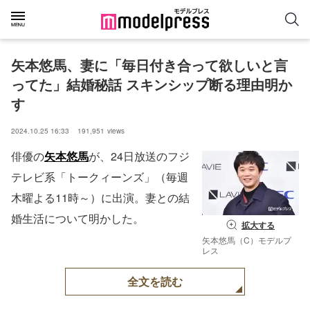
矢本悠馬、妻に「毎日付き合って欲しいと言
ってた」結婚秘話 スキンシップ断る理由明か
す
2024.10.25 16:33
191,951
views
俳優の
矢本悠馬
が、24日放送のフジ
テレビ系「トークィーンズ」（毎週
木曜よる11時～）に出演。妻との結
婚生活について明かした。
拡大する
矢本悠馬（C）モデルプ
レス
全文を読む