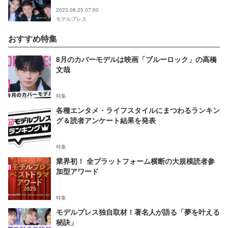
かに＜「Gメン」インタビュー【前編】＞
2023.08.25 07:00
モデルプレス
おすすめ特集
8月のカバーモデルは映画「ブルーロック」の高橋
文哉
特集
各種エンタメ・ライフスタイルにまつわるランキン
グ＆読者アンケート結果を発表
特集
業界初！ 全プラットフォーム横断の大規模読者参
加型アワード
特集
モデルプレス独自取材！著名人が語る「夢を叶える
秘訣」