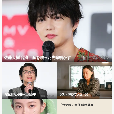
佐藤大樹 台湾土産を贈った先輩明かす
再婚発表 お相手は妊娠中
ラスト30秒で状況一変
「ウマ娘」声優 結婚発表