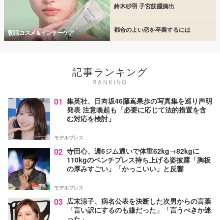
鈴木砂羽 子宮筋腫摘出
都合のよい恋を卒業するには
朝活コスメ＆インナーケア
記事ランキング
RANKING
01
集英社、日向坂46藤嶌果歩の写真集を巡り声明
発表 注意喚起も「必要に応じて法的措置を含
む対応を検討」
モデルプレス
02
寺田心、週6ジム通いで体重62kg→82kgに
110kgのベンチプレス持ち上げる姿披露「胸板
の厚みすごい」「かっこいい」と反響
モデルプレス
03
広末涼子、病名公表を決断した次男からの言葉
「言い訳にするのも嫌だった」「言うべきか迷
った」