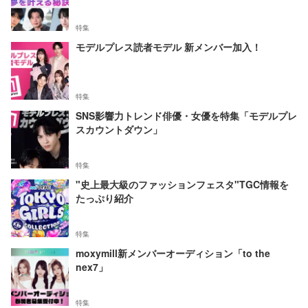
特集
モデルプレス読者モデル 新メンバー加入！
特集
SNS影響力トレンド俳優・女優を特集「モデルプレ
スカウントダウン」
特集
"史上最大級のファッションフェスタ"TGC情報を
たっぷり紹介
特集
moxymill新メンバーオーディション「to the
nex7」
特集