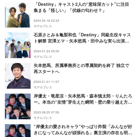
「Destiny」キャスト2人の“意味深カット”に注目
集まる「怪しい」「伏線の匂わせ？」
2024.04.16 22:23
モデルプレス
石原さとみ＆亀梨和也「Destiny」同級生役キャス
ト解禁 宮澤エマ・矢本悠馬・田中みな実ら出演決
定
2024.01.24 05:00
モデルプレス
矢本悠馬、所属事務所との専属契約を終了 独立で
再スタートへ
2024.01.01 11:07
モデルプレス
岸優太・竜星涼・矢本悠馬・森本慎太郎・りんたろ
ー。本当の“友情”芽生えた瞬間・壁の乗り越え方語
る＜「Gメン」インタビュー【後編】＞
2023.08.25 07:00
モデルプレス
“岸優太の愛されキャラ”やっぱり炸裂「みんなが好
きになってみんなが頑張れる」裏主演の存在も明ら