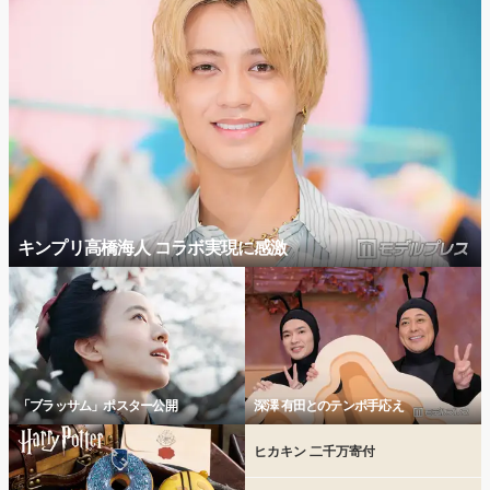
キンプリ高橋海人 コラボ実現に感激
「ブラッサム」ポスター公開
深澤 有田とのテンポ手応え
ヒカキン 二千万寄付