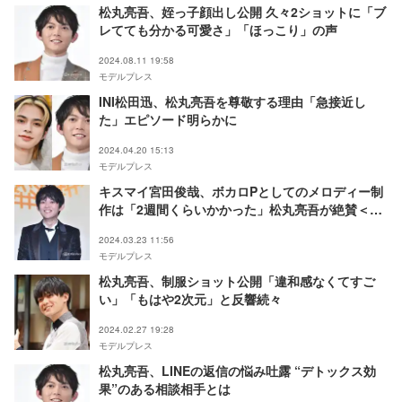
松丸亮吾、姪っ子顔出し公開 久々2ショットに「ブ
レてても分かる可愛さ」「ほっこり」の声
2024.08.11 19:58
モデルプレス
INI松田迅、松丸亮吾を尊敬する理由「急接近し
た」エピソード明らかに
2024.04.20 15:13
モデルプレス
キスマイ宮田俊哉、ボカロPとしてのメロディー制
作は「2週間くらいかかった」松丸亮吾が絶賛＜た
まゆらの恋＞
2024.03.23 11:56
モデルプレス
松丸亮吾、制服ショット公開「違和感なくてすご
い」「もはや2次元」と反響続々
2024.02.27 19:28
モデルプレス
松丸亮吾、LINEの返信の悩み吐露 “デトックス効
果”のある相談相手とは