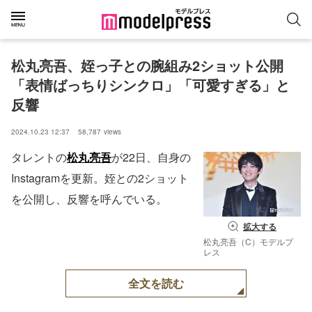
松丸亮吾、姪っ子との腕組み2ショット公開
「表情ばっちりシンクロ」「可愛すぎる」と
反響
2024.10.23 12:37
58,787
views
タレントの
松丸亮吾
が22日、自身の
Instagramを更新。姪との2ショット
を公開し、反響を呼んでいる。
拡大する
松丸亮吾（C）モデルプ
レス
全文を読む