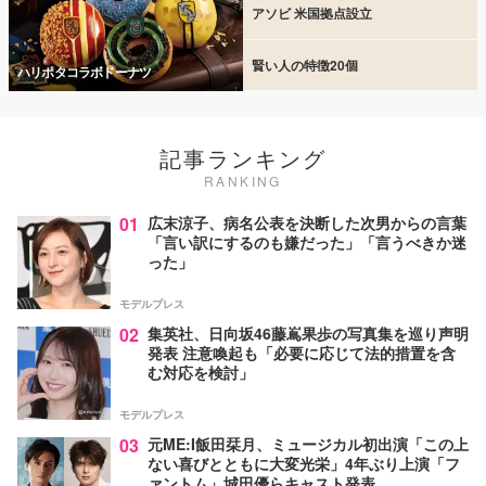
アソビ 米国拠点設立
賢い人の特徴20個
ハリポタコラボドーナツ
記事ランキング
RANKING
01
広末涼子、病名公表を決断した次男からの言葉
「言い訳にするのも嫌だった」「言うべきか迷
った」
モデルプレス
02
集英社、日向坂46藤嶌果歩の写真集を巡り声明
発表 注意喚起も「必要に応じて法的措置を含
む対応を検討」
モデルプレス
03
元ME:I飯田栞月、ミュージカル初出演「この上
ない喜びとともに大変光栄」4年ぶり上演「フ
ァントム」城田優らキャスト発表