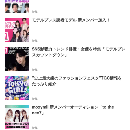
特集
モデルプレス読者モデル 新メンバー加入！
特集
SNS影響力トレンド俳優・女優を特集「モデルプレ
スカウントダウン」
特集
"史上最大級のファッションフェスタ"TGC情報を
たっぷり紹介
特集
moxymill新メンバーオーディション「to the
nex7」
特集