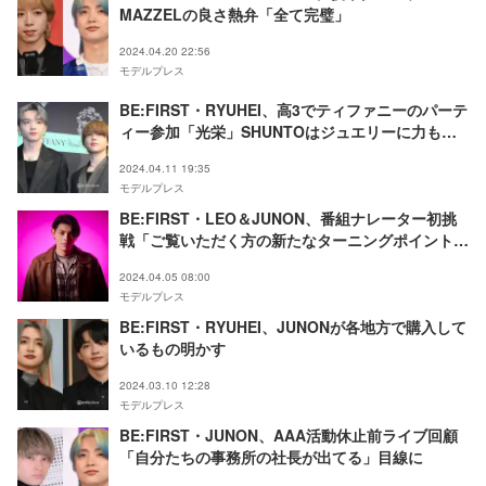
MAZZELの良さ熱弁「全て完璧」
2024.04.20 22:56
モデルプレス
BE:FIRST・RYUHEI、高3でティファニーのパーテ
ィー参加「光栄」SHUNTOはジュエリーに力もら
う「内から自信が湧いてきます」【ティファニーワ
2024.04.11 19:35
ンダー】
モデルプレス
BE:FIRST・LEO＆JUNON、番組ナレーター初挑
戦「ご覧いただく方の新たなターニングポイントを
作ると信じて」＜本人コメント＞
2024.04.05 08:00
モデルプレス
BE:FIRST・RYUHEI、JUNONが各地方で購入して
いるもの明かす
2024.03.10 12:28
モデルプレス
BE:FIRST・JUNON、AAA活動休止前ライブ回顧
「自分たちの事務所の社長が出てる」目線に