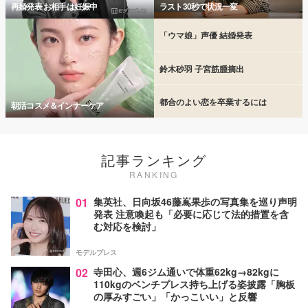
再婚発表 お相手は妊娠中
ラスト30秒で状況一変
「ウマ娘」声優 結婚発表
鈴木砂羽 子宮筋腫摘出
都合のよい恋を卒業するには
朝活コスメ＆インナーケア
記事ランキング
RANKING
01
集英社、日向坂46藤嶌果歩の写真集を巡り声明
発表 注意喚起も「必要に応じて法的措置を含
む対応を検討」
モデルプレス
02
寺田心、週6ジム通いで体重62kg→82kgに
110kgのベンチプレス持ち上げる姿披露「胸板
の厚みすごい」「かっこいい」と反響