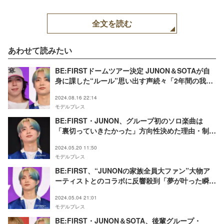
全文を読む
あわせて読みたい
BE:FIRSTドームツアー決定 JUNON＆SOTAが自
身に課した“ルール”思い出す声続々「2年間の我慢
が報われる」「完走後の2人の姿が浮かぶ」
2024.08.16 22:14
モデルプレス
BE:FIRST・JUNON、グループ初のソロ楽曲は
「裏切っていきたかった」方向性決めた理由・制作
秘話
2024.05.20 11:50
モデルプレス
BE:FIRST、“JUNONの家族全員大ファン”大物ア
ーティストとのコラボに反響殺到「夢が叶った瞬
間」「歌声が美しすぎる」＜ライブ・エール2024
2024.05.04 21:01
＞
モデルプレス
BE:FIRST・JUNON＆SOTA、後輩グループ・