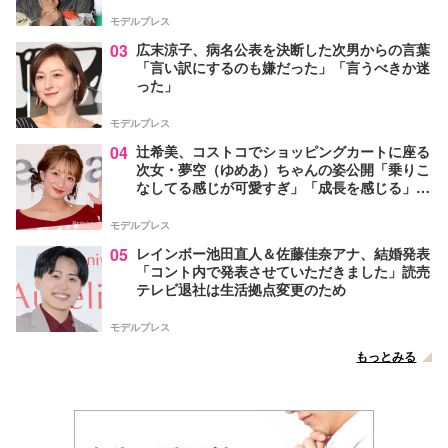
モデルプレス
03
広末涼子、病名公表を決断した次男からの言葉
「言い訳にするのも嫌だった」「言うべきか迷
った」
モデルプレス
04
辻希美、コストコでショッピングカートに座る
次女・夢空（ゆめあ）ちゃんの姿公開「乗りこ
なしてる感じが可愛すぎ」「成長を感じる」の
声
モデルプレス
05
レインボー池田直人＆佐藤佳奈アナ、結婚発表
「コント内で発表させていただきました」読売
テレビ退社は生活拠点変更のため
モデルプレス
もっとみる