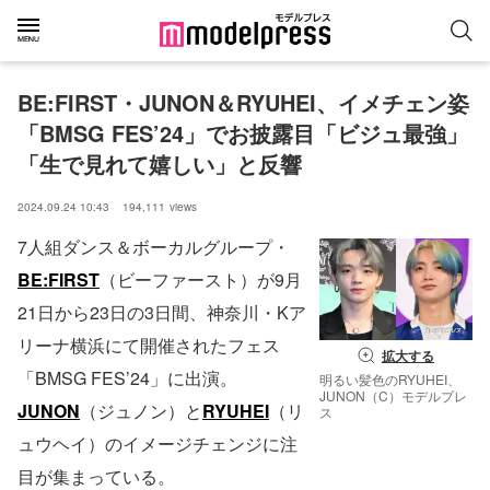
BE:FIRST・JUNON＆RYUHEI、イメチェン姿
「BMSG FES’24」でお披露目「ビジュ最強」
「生で見れて嬉しい」と反響
2024.09.24 10:43
194,111
views
7人組ダンス＆ボーカルグループ・
BE:FIRST
（ビーファースト）が9月
21日から23日の3日間、神奈川・Kア
リーナ横浜にて開催されたフェス
拡大する
「BMSG FES’24」に出演。
明るい髪色のRYUHEI、
JUNON（C）モデルプレ
JUNON
（ジュノン）と
RYUHEI
（リ
ス
ュウヘイ）のイメージチェンジに注
目が集まっている。