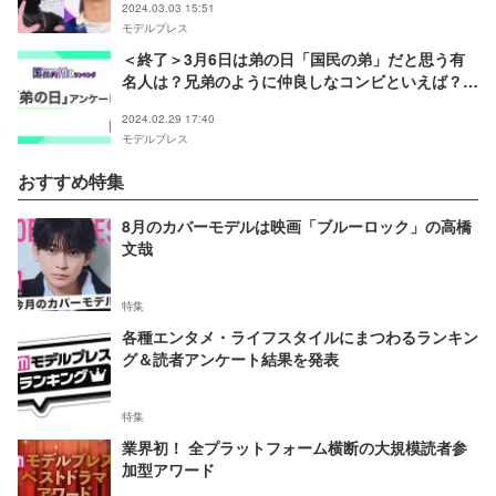
2024.03.03 15:51
モデルプレス
＜終了＞3月6日は弟の日「国民の弟」だと思う有
名人は？兄弟のように仲良しなコンビといえば？
【モデルプレス国民的推しランキング】
2024.02.29 17:40
モデルプレス
おすすめ特集
8月のカバーモデルは映画「ブルーロック」の高橋
文哉
特集
各種エンタメ・ライフスタイルにまつわるランキン
グ＆読者アンケート結果を発表
特集
業界初！ 全プラットフォーム横断の大規模読者参
加型アワード