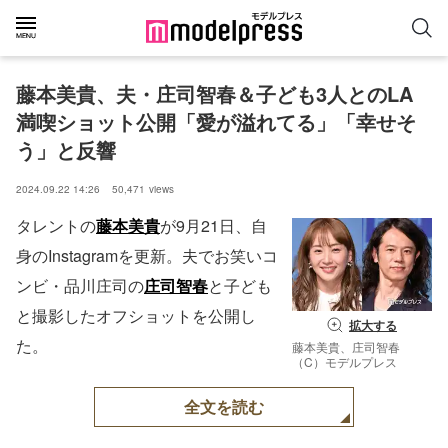
藤本美貴、夫・庄司智春＆子ども3人とのLA
満喫ショット公開「愛が溢れてる」「幸せそ
う」と反響
2024.09.22 14:26
50,471
views
タレントの
藤本美貴
が9月21日、自
身のInstagramを更新。夫でお笑いコ
ンビ・品川庄司の
庄司智春
と子ども
と撮影したオフショットを公開し
拡大する
た。
藤本美貴、庄司智春
（C）モデルプレス
全文を読む