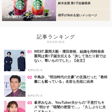
鈴木友菜 第1子妊娠発表
相手が冷める追いメッセージ
スタバ新作フローズンティー
記事ランキング
RANKING
01
WEST.重岡大毅・濱田崇裕、結婚を同時発表
重岡は第1子誕生伝える「決して当たり前では
ない、尊いものでした」【全文】
モデルプレス
02
中島歩、“明治時代の文豪”の玄孫だった「教科
書にも載っている」名前も先祖に由来
モデルプレス
03
峯岸みなみ、YouTuber夫からの“不意打ちキ
ス”明かす「暗闇の密室で…」「久しぶりに夫
にドキッと」