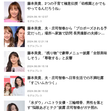
藤本美貴、2つの子育て極意伝授「幼稚園とかでも
やってるんだろうね」
2024.08.18 12:07
モデルプレス
藤本美貴、夫・庄司智春から「プロポーズされる予
定だった」場所へ家族で訪問 長男撮影の夫婦ショ
ットに反響
2024.08.12 21:18
モデルプレス
藤本美貴、“残り物”で豪華メニュー披露「全部美味
しそう」「尊敬する」と反響
2024.08.09 15:18
モデルプレス
藤本美貴、夫・庄司智春へ日常生活での不満吐露
「すごいムカつく」
2024.08.08 15:02
モデルプレス
「水ダウ」ハニトラ女優・三輪晴香、男性を落と
す“悩殺あざとテク”披露 庄司智春がガチ照れ