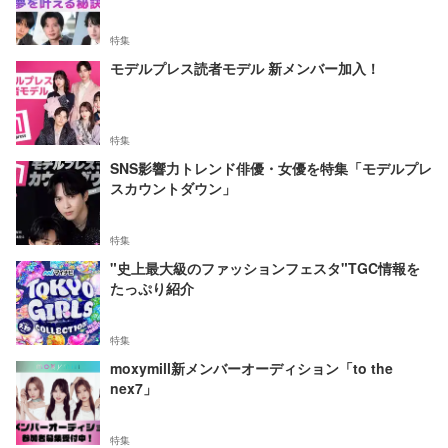
特集
モデルプレス読者モデル 新メンバー加入！
特集
SNS影響力トレンド俳優・女優を特集「モデルプレ
スカウントダウン」
特集
"史上最大級のファッションフェスタ"TGC情報を
たっぷり紹介
特集
moxymill新メンバーオーディション「to the
nex7」
特集