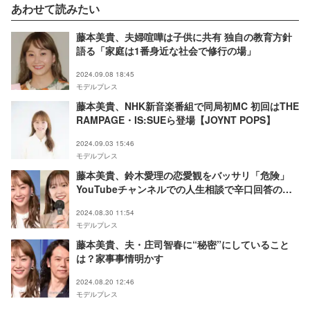
あわせて読みたい
藤本美貴、夫婦喧嘩は子供に共有 独自の教育方針
語る「家庭は1番身近な社会で修行の場」
2024.09.08 18:45
モデルプレス
藤本美貴、NHK新音楽番組で同局初MC 初回はTHE
RAMPAGE・IS:SUEら登場【JOYNT POPS】
2024.09.03 15:46
モデルプレス
藤本美貴、鈴木愛理の恋愛観をバッサリ「危険」
YouTubeチャンネルでの人生相談で辛口回答の理
由は？
2024.08.30 11:54
モデルプレス
藤本美貴、夫・庄司智春に“秘密”にしていること
は？家事事情明かす
2024.08.20 12:46
モデルプレス