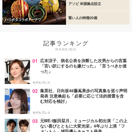
アソビ 米国拠点設立
賢い人の特徴20個
ハリポタコラボドーナツ
記事ランキング
RANKING
01
広末涼子、病名公表を決断した次男からの言葉
「言い訳にするのも嫌だった」「言うべきか迷
った」
モデルプレス
02
集英社、日向坂46藤嶌果歩の写真集を巡り声明
発表 注意喚起も「必要に応じて法的措置を含
む対応を検討」
モデルプレス
03
元ME:I飯田栞月、ミュージカル初出演「この上
ない喜びとともに大変光栄」4年ぶり上演「フ
ァントム」城田優らキャスト発表