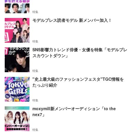
特集
モデルプレス読者モデル 新メンバー加入！
特集
SNS影響力トレンド俳優・女優を特集「モデルプレ
スカウントダウン」
特集
"史上最大級のファッションフェスタ"TGC情報を
たっぷり紹介
特集
moxymill新メンバーオーディション「to the
nex7」
特集