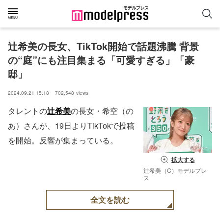
辻希美の長女、TikTok開始で話題沸騰 背景
の“庭”にも注目集まる「可愛すぎる」「豪
邸」
2024.09.21 15:18
702,548
views
タレントの
辻希美
の長女・希空（の
あ）さんが、19日よりTikTokで投稿
を開始。反響が集まっている。
拡大する
辻希美（C）モデルプレ
ス
全文を読む