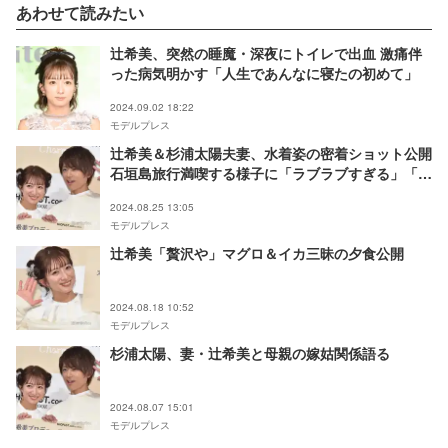
あわせて読みたい
辻希美、突然の睡魔・深夜にトイレで出血 激痛伴
った病気明かす「人生であんなに寝たの初めて」
2024.09.02 18:22
モデルプレス
辻希美＆杉浦太陽夫妻、水着姿の密着ショット公開
石垣島旅行満喫する様子に「ラブラブすぎる」「な
んて素敵な家族」と反響
2024.08.25 13:05
モデルプレス
辻希美「贅沢や」マグロ＆イカ三昧の夕食公開
2024.08.18 10:52
モデルプレス
杉浦太陽、妻・辻希美と母親の嫁姑関係語る
2024.08.07 15:01
モデルプレス