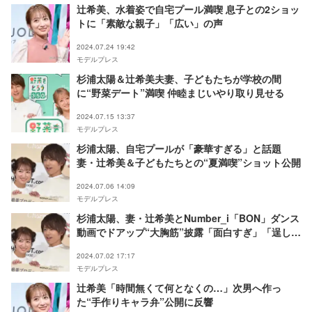
辻希美、水着姿で自宅プール満喫 息子との2ショッ
トに「素敵な親子」「広い」の声
2024.07.24 19:42
モデルプレス
杉浦太陽＆辻希美夫妻、子どもたちが学校の間
に“野菜デート”満喫 仲睦まじいやり取り見せる
2024.07.15 13:37
モデルプレス
杉浦太陽、自宅プールが「豪華すぎる」と話題
妻・辻希美＆子どもたちとの“夏満喫”ショット公開
2024.07.06 14:09
モデルプレス
杉浦太陽、妻・辻希美とNumber_i「BON」ダンス
動画でドアップ“大胸筋”披露「面白すぎ」「逞しく
てかっこいい」の声
2024.07.02 17:17
モデルプレス
辻希美「時間無くて何となくの…」次男へ作っ
た“手作りキャラ弁”公開に反響