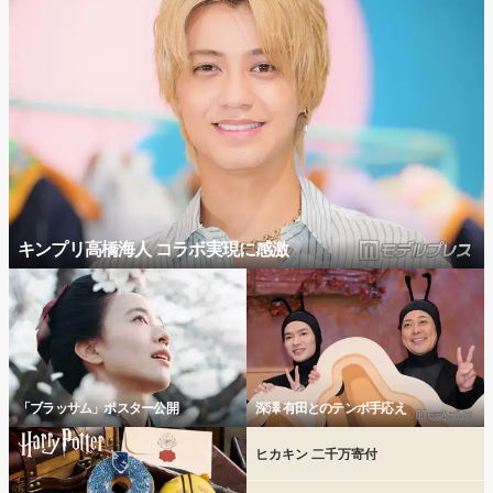
キンプリ高橋海人 コラボ実現に感激
「ブラッサム」ポスター公開
深澤 有田とのテンポ手応え
ヒカキン 二千万寄付